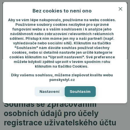
Bez cookies to není ono
0
ks
+420 731 292 460
CZK
0 Kč
(Po-Pá, 8-16 hod.)
Aby se vám lépe nakupovalo, používáme na webu cookies.
Používáme soubory cookies nezbytné pro správné
fungování webu a s vaším souhlasem i k analýze jeho
Menu
Přihlášení
návštěvnosti nebo zobrazování relevantních reklamních
sdělení. Přístup k nim máme jen my a naši partneři (např.
vyhledávače nebo sociální sítě). Kliknutím na tlačítko
"Souhlasím" nám dáváte souhlas používat všechny
Hledat
cookies, nebo si detailně nastavte jen určité kategorie
cookies kliknutím na "Upravit nastavení". Své preference
můžete kdykoli zpětně upravit v levém spodním rohu
kliknutím na tlačítko Cookies.
Díky vašemu souhlasu, můžeme zlepšovat kvalitu webu
panskystyl.cz
Úvod
Souhlas se zpracováním osobních údajů pro účely registrace
uživatelského účtu
Nastavení
Souhlasím
Souhlas se zpracováním
osobních údajů pro účely
registrace uživatelského účtu