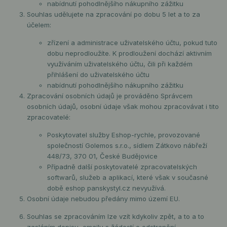
nabídnutí pohodlnějšího nákupního zážitku
Souhlas udělujete na zpracování po dobu 5 let a to za
účelem:
zřízení a administrace uživatelského účtu, pokud tuto
dobu neprodloužíte. K prodloužení dochází aktivním
využíváním uživatelského účtu, čili při každém
přihlášení do uživatelského účtu
nabídnutí pohodlnějšího nákupního zážitku
Zpracování osobních údajů je prováděno Správcem
osobních údajů, osobní údaje však mohou zpracovávat i tito
zpracovatelé:
Poskytovatel služby Eshop-rychle, provozované
společností Golemos s.r.o., sídlem Zátkovo nábřeží
448/73, 370 01, České Budějovice
Případně další poskytovatelé zpracovatelských
softwarů, služeb a aplikací, které však v současné
době eshop panskystyl.cz nevyužívá.
Osobní údaje nebudou předány mimo území EU.
Souhlas se zpracováním lze vzít kdykoliv zpět, a to a to
zasláním dopisu, emailu s žádostí o odstranění.