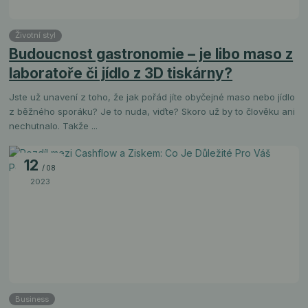
Životní styl
Budoucnost gastronomie – je libo maso z
laboratoře či jídlo z 3D tiskárny?
Jste už unavení z toho, že jak pořád jíte obyčejné maso nebo jídlo
z běžného sporáku? Je to nuda, viďte? Skoro už by to člověku ani
nechutnalo. Takže ...
12
08
2023
Business