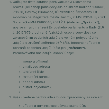
Udělujete tímto souhlas panu Jakubovi Glosmanovi
provozující eshop panskystyl.cz, se sídlem Rodinná 1006/31,
736 01, Havířov, Bludovice, IČ:73199877, Živnostený list
evidován na Magistrátě města Havířov, čj.MMH/327453/2021
Sp. značka.MMHS/80046/2021 ŽU (dále jen
„Správce“
),
aby ve smyslu nařízení Evropského parlamentu a Rady (EU)
č. 2016/679 o ochraně fyzických osob v souvislosti se
zpracováním osobních údajů a o volném pohybu těchto
údajů a o zrušení směrnice 95/46/ES (obecné nařízení o
ochraně osobních údajů) (dále jen
„Nařízení“
),
zpracovával/a následující osobní údaje:
jméno a příjmení
emailovou adresu
telefonní číslo
fakturační adresu
dodací adresu
historii objednávek
…………..
Výše uvedené osobní údaje budou zpracovány za účelem:
zřízení a administrace uživatelského účtu