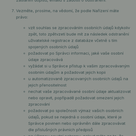
Vezměte, prosíme, na vědomí, že podle Nařízení máte
právo:
vzít souhlas se zpracováním osobních údajů kdykoliv
zpět, toto zpětvzetí bude mít za následek odstranění
uživatelské registrace z databáze včetně s tím
spojených osobních údajů
požadovat po Správci informaci, jaké vaše osobní
údaje zpracovává
vyžádat si u Správce přístup k vašim zpracovávaným
osobním údajům a požadovat jejich kopii
u automatizovaně zpracovaných osobních údajů na
jejich přenositelnost
nechat vaše zpracovávané osobní údaje aktualizovat
nebo opravit, popřípadě požadovat omezení jejich
zpracování
požadovat po společnosti výmaz vašich osobních
údajů, pokud se nejedná o osobní údaje, které je
Správce povinen nebo oprávněn dále zpracovávat
dle příslušných právních předpisů
na účinnou soudní ochranu, pokud máte za to, že