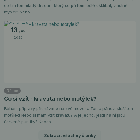
co tím ten mladý drzoun, který se při tom ještě ušklíbal, vlastně
myslel? Nebo...
13
05
2023
Rádce
Co si vzít - kravata nebo motýlek?
Během přípravy přicházíme na své mezery. Tomu pánovi sluší ten
motýlek! Nebo si mám vzít kravatu? A je jedno, jestli na ní jsou
červené puntíky? Kapes...
Zobrazit všechny články