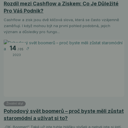
Rozdíl mezi Cashflow a Ziskem: Co Je Důležité
Pro Váš Podnik?
Cashflow a zisk jsou dvě klíčová slova, která se často vzájemně
zaměňují. I když mohou být na první pohled podobná, jejich
význam a důsledky pro fungo...
14
05
2023
Životní styl
Pohodový svět boomerů – proč byste měli zůstat
staromódní a užívat si to?
„OK, Boomer!“ Také už jste tuhle hlášku slyšeli a nebyli jste si jistí,