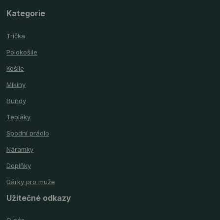
Kategorie
Trička
Polokošile
Košile
Mikiny
Bundy
Tepláky
Spodní prádlo
Náramky
Doplňky
Dárky pro muže
Užitečné odkazy
O nás