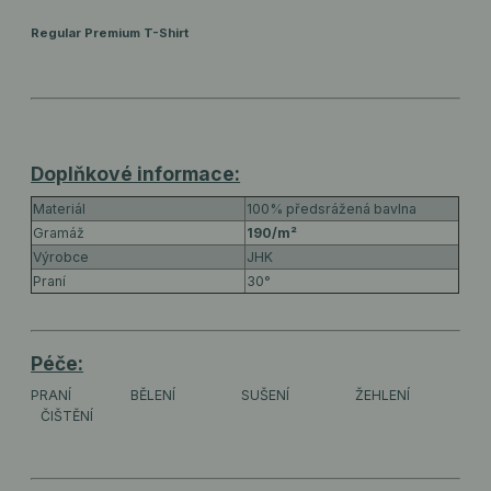
Regular Premium T-Shirt
Doplňkové informace:
Materiál
100% předsrážená bavlna
Gramáž
190/m²
Výrobce
JHK
Praní
30°
Péče:
PRANÍ
BĚLENÍ
SUŠENÍ
ŽEHLENÍ
ČIŠTĚNÍ