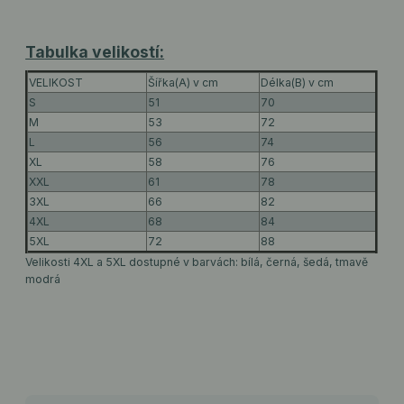
Tabulka velikostí:
VELIKOST
Šířka(A) v cm
Délka(B) v cm
S
51
70
M
53
72
L
56
74
XL
58
76
XXL
61
78
3XL
66
82
4XL
68
84
5XL
72
88
Velikosti 4XL a 5XL dostupné v barvách: bílá, černá, šedá, tmavě
modrá