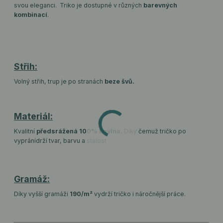
svou eleganci. Triko je dostupné v různých
barevných
kombinací
.
Střih:
Volný střih, trup je po stranách
beze švů.
Materiál:
Kvalitní
předsrážená 100% bavlna.
Díky čemuž tričko po
vyprání
drží tvar, barvu a stálost
Gramáž:
Díky vyšší gramáži
190/m²
vydrží tričko i náročnější práce.