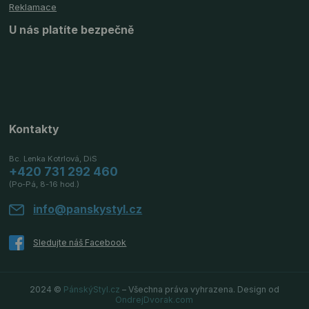
Reklamace
U nás platíte bezpečně
Kontakty
Bc. Lenka Kotrlová, DiS
+420 731 292 460
(Po-Pá, 8-16 hod.)
info@panskystyl.cz
2024 ©
PánskýStyl.cz
– Všechna práva vyhrazena. Design od
OndrejDvorak.com