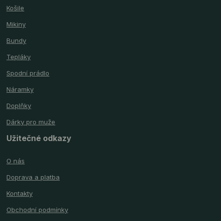
Košile
Mikiny
Bundy
Tepláky
Spodní prádlo
Náramky
Doplňky
Dárky pro muže
Užitečné odkazy
O nás
Doprava a platba
Kontakty
Obchodní podmínky