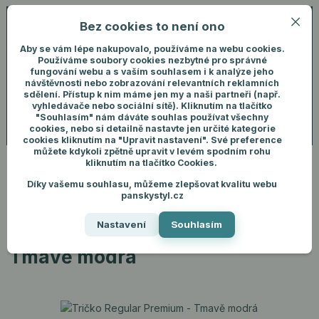
Bez cookies to není ono
0
ks
+420 731 292 460
CZK
0 Kč
(Po-Pá, 8-16 hod.)
Aby se vám lépe nakupovalo, používáme na webu cookies.
Používáme soubory cookies nezbytné pro správné
fungování webu a s vaším souhlasem i k analýze jeho
Menu
Přihlášení
návštěvnosti nebo zobrazování relevantních reklamních
sdělení. Přístup k nim máme jen my a naši partneři (např.
vyhledávače nebo sociální sítě). Kliknutím na tlačítko
"Souhlasím" nám dáváte souhlas používat všechny
Hledat
cookies, nebo si detailně nastavte jen určité kategorie
cookies kliknutím na "Upravit nastavení". Své preference
můžete kdykoli zpětně upravit v levém spodním rohu
kliknutím na tlačítko Cookies.
Díky vašemu souhlasu, můžeme zlepšovat kvalitu webu
Úvod
Pánské oblečení
Trička
Tričko Regular Premium - Tmavě
panskystyl.cz
modrá
Nastavení
Souhlasím
Tričko Regular Premium -
Tmavě modrá