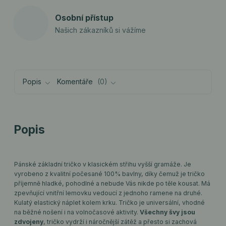
Osobní přístup
Našich zákazníků si vážíme
Popis
Komentáře
0
Popis
Pánské základní tričko v klasickém střihu vyšší gramáže. Je
vyrobeno z kvalitní počesané 100% bavlny, díky čemuž je tričko
příjemně hladké, pohodlné a nebude Vás nikde po těle kousat. Má
zpevňující vnitřní lemovku vedoucí z jednoho ramene na druhé.
Kulatý elastický náplet kolem krku. Tričko je universální, vhodné
na běžné nošení i na volnočasové aktivity.
Všechny švy jsou
zdvojeny
, tričko vydrží i náročnější zátěž a přesto si zachová