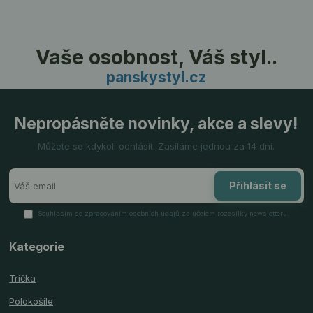
Vaše osobnost, Váš styl..
panskystyl.cz
Nepropásněte novinky, akce a slevy!
Můžete se kdykoli odhlásit. Zasíláme jednou za 14 dní.
Přihlásit se
Souhlasím se
zpracováním osobních údajů
za účelem rozesílky newsletteru.
Kategorie
Trička
Polokošile