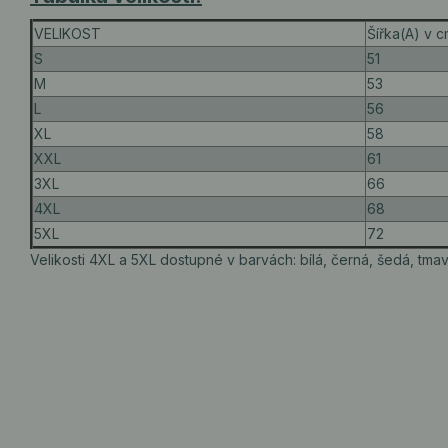
VELIKOST
Šířka(A) v 
S
51
M
53
L
56
XL
58
XXL
61
3XL
66
4XL
68
5XL
72
Velikosti 4XL a 5XL dostupné v barvách: bílá, černá, šedá, tm