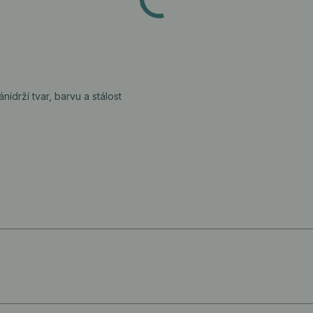
ání
drží tvar, barvu a stálost