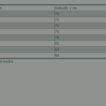
cm
Délka(B) v cm
70
72
74
76
78
82
84
88
avě modrá