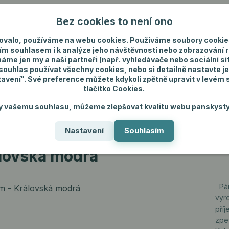
Bez cookies to není ono
Nevíte si rady? Zavolejte.
+420 731 292 4
ovalo, používáme na webu cookies. Používáme soubory cookie
ím souhlasem i k analýze jeho návštěvnosti nebo zobrazování 
máme jen my a naši partneři (např. vyhledávače nebo sociální sítě
uhlas používat všechny cookies, nebo si detailně nastavte je
tavení". Své preference můžete kdykoli zpětně upravit v levém
tlačítko Cookies.
ánské spodní prádlo
Pánské šperky
Dárky p
y vašemu souhlasu, můžeme zlepšovat kvalitu webu panskysty
Nastavení
Souhlasím
lovská modrá
álovská modrá
Pán
vyr
pří
zpe