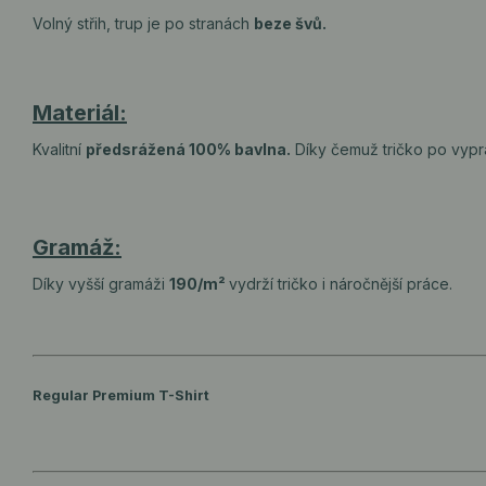
Volný střih, trup je po stranách
beze švů.
Materiál:
Kvalitní
předsrážená 100% bavlna.
Díky čemuž tričko po vypr
Gramáž:
Díky vyšší gramáži
190/m²
vydrží tričko i náročnější práce.
Regular Premium T-Shirt