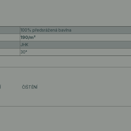
100% předsrážená bavlna
190/m²
JHK
30°
Í
ČIŠTĚNÍ