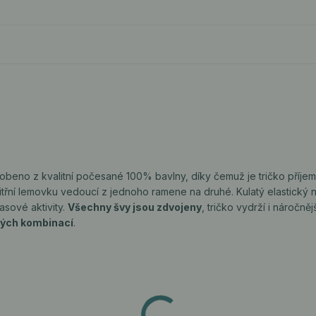
robeno z kvalitní počesané 100% bavlny, díky čemuž je tričko příje
třní lemovku vedoucí z jednoho ramene na druhé. Kulatý elastický 
asové aktivity.
Všechny švy jsou zdvojeny
, tričko vydrží i náročněj
ých kombinací
.