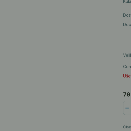
Kula
Dos
Dob
Veli
Cen
Ušet
79
Čísl