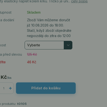
tý elastický náplet kolem krku. Tričko je uni...
celý popis
tupnost
Skladem
a dodání
Zboží Vám můžeme doručit
již 10.08.2026 do 18:00.
Stačí, když zboží objednáte
nejpozději do zítra do 12:00
kost
a před slevou
125 Kč
říte
46 Kč
 Kč
/
ks
Přidat do košíku
o produktu:
t0105