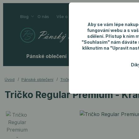
Blog
O nás
Vše o nákupu
Kontakty
Aby se vám lépe nakup
fungování webu a s vaš
sdělení. Přístup k nim 
"Souhlasím" nám dáváte so
kliknutím na "Upravit nas
Pánské oblečení
Pánské doplňky
P
Dík
Úvod
Pánské oblečení
Trička
Tričko Regular Premium - Krá
Tričko Regular Premium - Kr