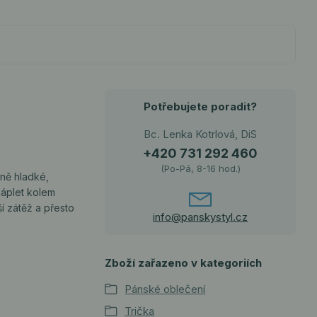
Potřebujete poradit?
Bc. Lenka Kotrlová, DiS
+420 731 292 460
(Po-Pá, 8-16 hod.)
mně hladké,
náplet kolem
ší zátěž a přesto
info@panskystyl.cz
Zboží zařazeno v kategoriích
Pánské oblečení
Trička