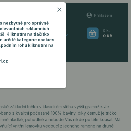
60
Přihlášení
(Po-Pá, 8-16 hod.)
s nezbytné pro správné
relevantních reklamních
0
ks
Hledat
). Kliknutím na tlačítko
CZK
0 Kč
n určité kategorie cookies
 spodním rohu kliknutím na
ro muže
l.cz
ské základní tričko v klasickém střihu vyšší gramáže. Je
obeno z kvalitní počesané 100% bavlny, díky čemuž je tričko
jemně hladké, pohodlné a nebude Vás nikde po těle kousat. Má
vňující vnitřní lemovku vedoucí z jednoho ramene na druhé.