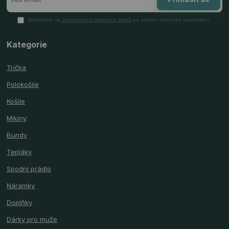
Souhlasím se
zpracováním osobních údajů
za účelem rozesílky newsletteru.
Kategorie
Trička
Polokošile
Košile
Mikiny
Bundy
Tepláky
Spodní prádlo
Náramky
Doplňky
Dárky pro muže