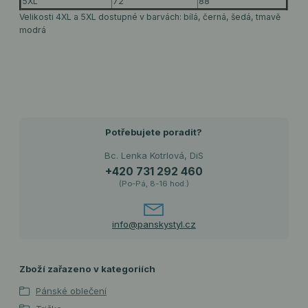
5XL
72
88
Velikosti 4XL a 5XL dostupné v barvách: bílá, černá, šedá, tmavě
modrá
Potřebujete poradit?
Bc. Lenka Kotrlová, DiS
+420 731 292 460
(Po-Pá, 8-16 hod.)
info@panskystyl.cz
Zboží zařazeno v kategoriích
Pánské oblečení