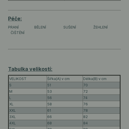
Péče:
PRANÍ
BĚLENÍ
SUŠENÍ
ŽEHLENÍ
ČIŠTĚNÍ
Tabulka velikostí:
VELIKOST
Šířka(A) v cm
Délka(B) v cm
S
51
70
M
53
72
L
56
74
XL
58
76
XXL
61
78
3XL
66
82
4XL
68
84