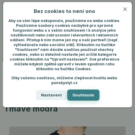
Bez cookies to není ono
0
ks
+420 731 292 460
CZK
0 Kč
(Po-Pá, 8-16 hod.)
Aby se vám lépe nakupovalo, používáme na webu cookies.
Používáme soubory cookies nezbytné pro správné
fungování webu a s vaším souhlasem i k analýze jeho
Menu
Přihlášení
návštěvnosti nebo zobrazování relevantních reklamních
sdělení. Přístup k nim máme jen my a naši partneři (např.
vyhledávače nebo sociální sítě). Kliknutím na tlačítko
"Souhlasím" nám dáváte souhlas používat všechny
Hledat
cookies, nebo si detailně nastavte jen určité kategorie
cookies kliknutím na "Upravit nastavení". Své preference
můžete kdykoli zpětně upravit v levém spodním rohu
kliknutím na tlačítko Cookies.
Díky vašemu souhlasu, můžeme zlepšovat kvalitu webu
Úvod
Pánské oblečení
Trička
Tričko Regular Premium - Tmavě
panskystyl.cz
modrá
Nastavení
Souhlasím
Tričko Regular Premium -
Tmavě modrá