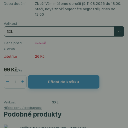
Doba dodání
Zboží Vám můžeme doručit již 11.08.2026 do 18:00.
Stačí, když zboží objednáte nejpozději dnes do
12:00
Velikost
Cena před
125 Kč
slevou
Ušetříte
26 Kč
99 Kč
/
ks
Přidat do košíku
Velikost:
3XL
Hlídat cenu / dostupnost
Podobné produkty
Tričko Regular Premium - Azurová