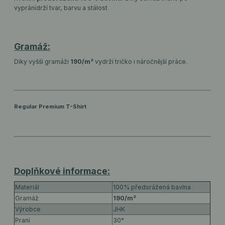
vyprání
drží tvar, barvu a stálost
Gramáž:
Díky vyšší gramáži
190/m²
vydrží tričko i náročnější práce.
Regular Premium T-Shirt
Doplňkové informace:
Materiál
100% předsrážená bavlna
Gramáž
190/m²
Výrobce
JHK
Praní
30°