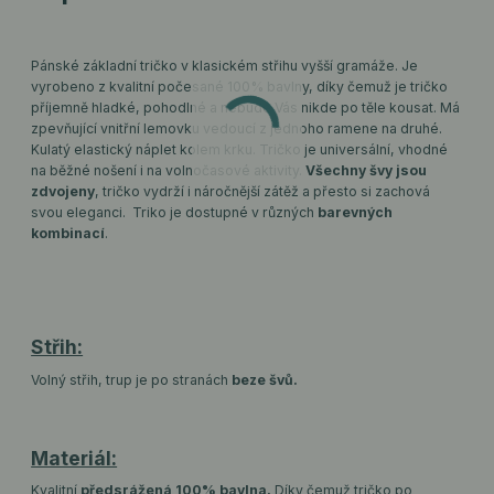
Pánské základní tričko v klasickém střihu vyšší gramáže. Je
vyrobeno z kvalitní počesané 100% bavlny, díky čemuž je tričko
příjemně hladké, pohodlné a nebude Vás nikde po těle kousat. Má
zpevňující vnitřní lemovku vedoucí z jednoho ramene na druhé.
Kulatý elastický náplet kolem krku. Tričko je universální, vhodné
na běžné nošení i na volnočasové aktivity.
Všechny švy jsou
zdvojeny
, tričko vydrží i náročnější zátěž a přesto si zachová
svou eleganci. Triko je dostupné v různých
barevných
kombinací
.
Střih:
Volný střih, trup je po stranách
beze švů.
Materiál:
Kvalitní
předsrážená 100% bavlna.
Díky čemuž tričko po