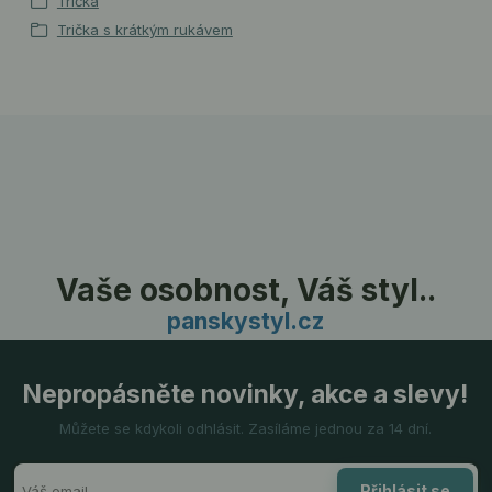
Trička
Trička s krátkým rukávem
Vaše osobnost, Váš styl..
panskystyl.cz
Nepropásněte novinky, akce a slevy!
Můžete se kdykoli odhlásit. Zasíláme jednou za 14 dní.
Přihlásit se