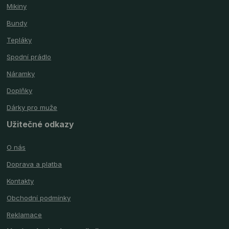
Mikiny
Bundy
Tepláky
Spodní prádlo
Náramky
Doplňky
Dárky pro muže
Užitečné odkazy
O nás
Doprava a platba
Kontakty
Obchodní podmínky
Reklamace