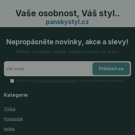
Vaše osobnost, Váš styl..
panskystyl.cz
Nepropásněte novinky, akce a slevy!
Můžete se kdykoli odhlásit. Zasíláme jednou za 14 dní.
Přihlásit se
Souhlasím se
zpracováním osobních údajů
za účelem rozesílky newsletteru.
Kategorie
Trička
Polokošile
Košile