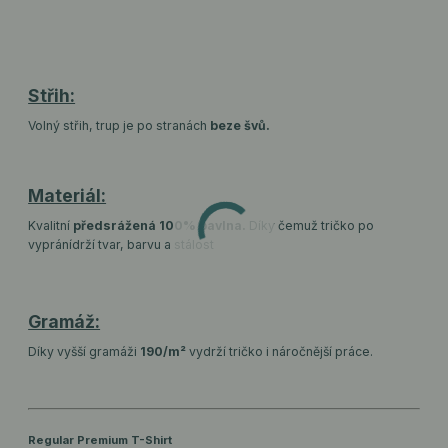
Střih:
Volný střih, trup je po stranách
beze švů.
Materiál:
Kvalitní
předsrážená 100% bavlna.
Díky čemuž tričko po
vyprání
drží tvar, barvu a stálost
Gramáž:
Díky vyšší gramáži
190/m²
vydrží tričko i náročnější práce.
Regular Premium T-Shirt