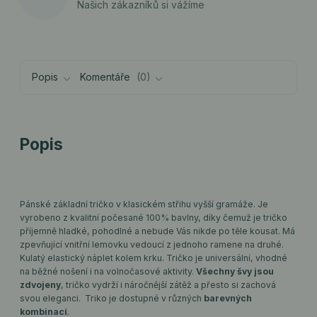
Našich zákazníků si vážíme
Popis
Komentáře
0
Popis
Pánské základní tričko v klasickém střihu vyšší gramáže. Je
vyrobeno z kvalitní počesané 100% bavlny, díky čemuž je tričko
příjemně hladké, pohodlné a nebude Vás nikde po těle kousat. Má
zpevňující vnitřní lemovku vedoucí z jednoho ramene na druhé.
Kulatý elastický náplet kolem krku. Tričko je universální, vhodné
na běžné nošení i na volnočasové aktivity.
Všechny švy jsou
zdvojeny
, tričko vydrží i náročnější zátěž a přesto si zachová
svou eleganci. Triko je dostupné v různých
barevných
kombinací
.