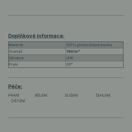
Doplňkové informace:
Materiál
100% předsrážená bavlna
Gramáž
190/m²
Výrobce
JHK
Praní
30°
Péče:
PRANÍ
BĚLENÍ
SUŠENÍ
ŽEHLENÍ
ČIŠTĚNÍ