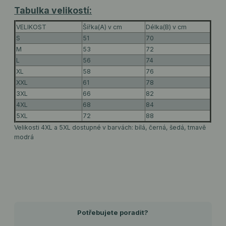
Tabulka velikostí:
VELIKOST
Šířka(A) v cm
Délka(B) v cm
S
51
70
M
53
72
L
56
74
XL
58
76
XXL
61
78
3XL
66
82
4XL
68
84
5XL
72
88
Velikosti 4XL a 5XL dostupné v barvách: bílá, černá, šedá, tmavě
modrá
Potřebujete poradit?