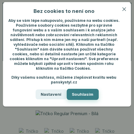
Bez cookies to není ono
0
ks
+420 731 292 460
CZK
0 Kč
(Po-Pá, 8-16 hod.)
Aby se vám lépe nakupovalo, používáme na webu cookies.
Používáme soubory cookies nezbytné pro správné
fungování webu a s vaším souhlasem i k analýze jeho
Menu
Přihlášení
návštěvnosti nebo zobrazování relevantních reklamních
sdělení. Přístup k nim máme jen my a naši partneři (např.
vyhledávače nebo sociální sítě). Kliknutím na tlačítko
"Souhlasím" nám dáváte souhlas používat všechny
Hledat
cookies, nebo si detailně nastavte jen určité kategorie
cookies kliknutím na "Upravit nastavení". Své preference
můžete kdykoli zpětně upravit v levém spodním rohu
kliknutím na tlačítko Cookies.
Díky vašemu souhlasu, můžeme zlepšovat kvalitu webu
Úvod
Pánské oblečení
Trička
Tričko Regular Premium - Bílá
panskystyl.cz
Tričko Regular Premium - Bílá
Nastavení
Souhlasím