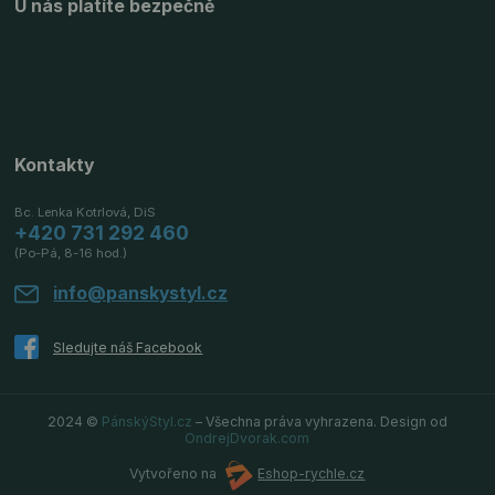
U nás platíte bezpečně
Kontakty
Bc. Lenka Kotrlová, DiS
+420 731 292 460
(Po-Pá, 8-16 hod.)
info@panskystyl.cz
2024 ©
PánskýStyl.cz
– Všechna práva vyhrazena. Design od
OndrejDvorak.com
Vytvořeno na
Eshop-rychle.cz