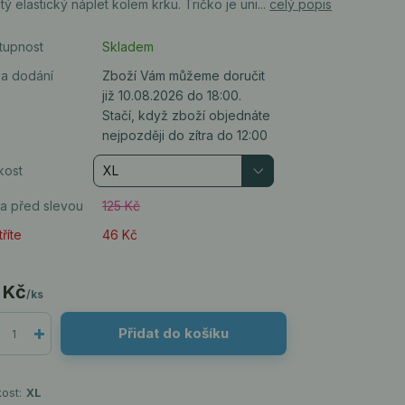
tý elastický náplet kolem krku. Tričko je uni...
celý popis
tupnost
Skladem
a dodání
Zboží Vám můžeme doručit
již 10.08.2026 do 18:00.
Stačí, když zboží objednáte
nejpozději do zítra do 12:00
kost
a před slevou
125 Kč
říte
46 Kč
 Kč
/
ks
Přidat do košíku
kost:
XL