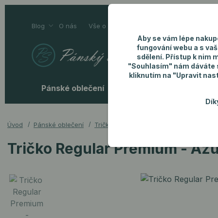
Blog
O nás
Vše o nákupu
Kontakty
Aby se vám lépe nakup
fungování webu a s vaš
sdělení. Přístup k nim 
"Souhlasím" nám dáváte so
kliknutím na "Upravit nas
Pánské oblečení
Pánské doplňky
P
Dík
Úvod
Pánské oblečení
Trička
Tričko Regular Premium - Azu
Tričko Regular Premium - Az