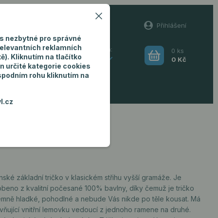
60
Přihlášení
(Po-Pá, 8-16 hod.)
s nezbytné pro správné
relevantních reklamních
0
ks
Hledat
). Kliknutím na tlačítko
CZK
0 Kč
n určité kategorie cookies
 spodním rohu kliknutím na
ro muže
l.cz
ské základní tričko v klasickém střihu vyšší gramáže. Je
obeno z kvalitní počesané 100% bavlny, díky čemuž je tričko
jemně hladké, pohodlné a nebude Vás nikde po těle kousat. Má
vňující vnitřní lemovku vedoucí z jednoho ramene na druhé.