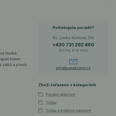
Potřebujete poradit?
Bc. Lenka Kotrlová, DiS
+420 731 292 460
(Po-Pá, 8-16 hod.)
mně hladké,
náplet kolem
ší zátěž a přesto
info@panskystyl.cz
Zboží zařazeno v kategoriích
Pánské oblečení
Trička
Trička s krátkým rukávem