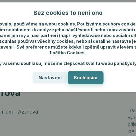
Bez cookies to není ono
Nevíte si rady? Zavolejte.
+420 731 292 4
ovalo, používáme na webu cookies. Používáme soubory cookie
ím souhlasem i k analýze jeho návštěvnosti nebo zobrazování 
máme jen my a naši partneři (např. vyhledávače nebo sociální sítě
uhlas používat všechny cookies, nebo si detailně nastavte je
tavení". Své preference můžete kdykoli zpětně upravit v levém
tlačítko Cookies.
ánské spodní prádlo
Pánské šperky
Dárky p
y vašemu souhlasu, můžeme zlepšovat kvalitu webu panskysty
Nastavení
Souhlasím
rová
urová
Pán
vyr
pří
zpe