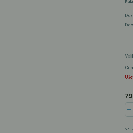
Kula
Dos
Dob
Veli
Cen
Ušet
79
Veli