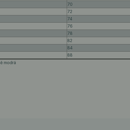
70
72
74
76
78
82
84
88
avě modrá