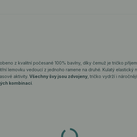
robeno z kvalitní počesané 100% bavlny, díky čemuž je tričko příje
třní lemovku vedoucí z jednoho ramene na druhé. Kulatý elastický 
asové aktivity.
Všechny švy jsou zdvojeny
, tričko vydrží i náročněj
ých kombinací
.