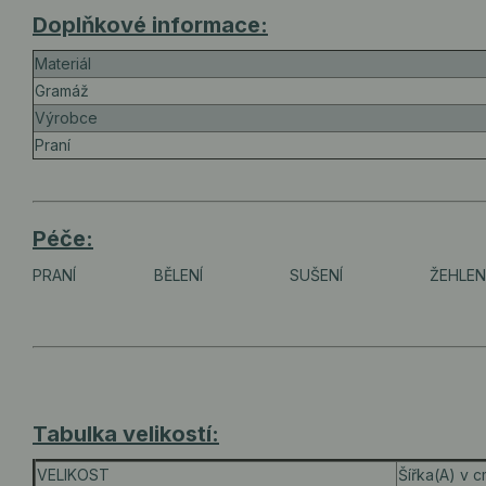
Doplňkové informace:
Materiál
Gramáž
Výrobce
Praní
Péče:
PRANÍ
BĚLENÍ
SUŠENÍ
ŽEHLEN
Tabulka velikostí:
VELIKOST
Šířka(A) v 