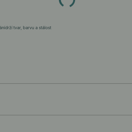
ání
drží tvar, barvu a stálost