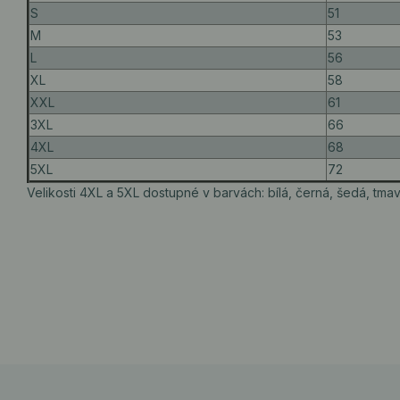
S
51
M
53
L
56
XL
58
XXL
61
3XL
66
4XL
68
5XL
72
Velikosti 4XL a 5XL dostupné v barvách: bílá, černá, šedá, tm