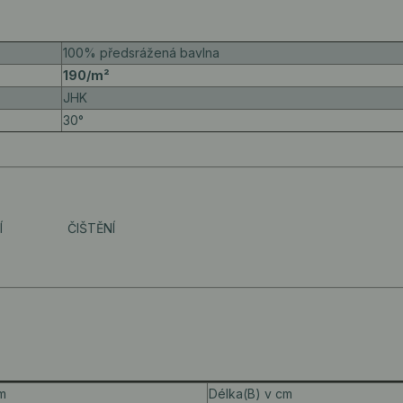
100% předsrážená bavlna
190/m²
JHK
30°
Í
ČIŠTĚNÍ
cm
Délka(B) v cm