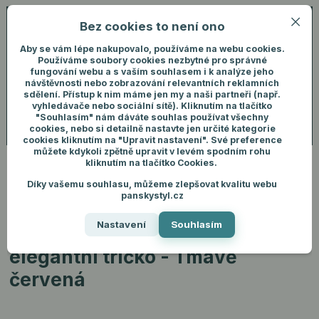
Bez cookies to není ono
0
ks
+420 731 292 460
CZK
0 Kč
(Po-Pá, 8-16 hod.)
Aby se vám lépe nakupovalo, používáme na webu cookies.
Používáme soubory cookies nezbytné pro správné
fungování webu a s vaším souhlasem i k analýze jeho
Menu
Přihlášení
návštěvnosti nebo zobrazování relevantních reklamních
sdělení. Přístup k nim máme jen my a naši partneři (např.
vyhledávače nebo sociální sítě). Kliknutím na tlačítko
"Souhlasím" nám dáváte souhlas používat všechny
Hledat
cookies, nebo si detailně nastavte jen určité kategorie
cookies kliknutím na "Upravit nastavení". Své preference
můžete kdykoli zpětně upravit v levém spodním rohu
kliknutím na tlačítko Cookies.
Díky vašemu souhlasu, můžeme zlepšovat kvalitu webu
Úvod
Pánské oblečení
Trička
Tee Jays Interlock Tee - Silné elegantní
panskystyl.cz
tričko - Tmavě červená
Nastavení
Souhlasím
Tee Jays Interlock Tee - Silné
elegantní tričko - Tmavě
červená