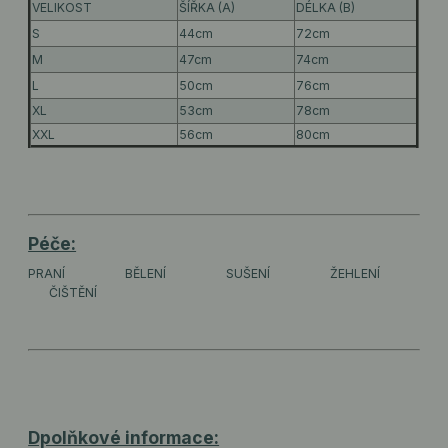
VELIKOST
ŠÍŘKA (A)
DÉLKA (B)
S
44cm
72cm
M
47cm
74cm
L
50cm
76cm
XL
53cm
78cm
XXL
56cm
80cm
Péče:
PRANÍ
BĚLENÍ
SUŠENÍ
ŽEHLENÍ
ČIŠTĚNÍ
Dpolňkové informace: