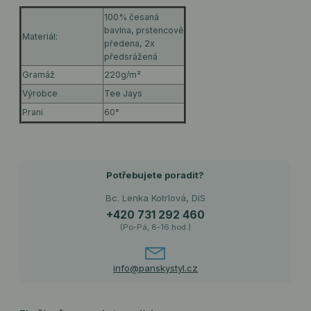
100% česaná
bavlna, prstencově
Materiál:
předena, 2x
předsrážená
Gramáž
220g/m²
Výrobce
Tee Jays
Praní
60°
Potřebujete poradit?
Bc. Lenka Kotrlová, DiS
+420 731 292 460
(Po-Pá, 8-16 hod.)
info@panskystyl.cz