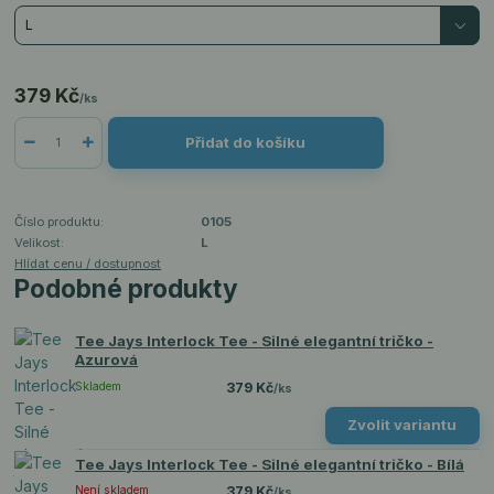
379 Kč
/
ks
Přidat do košíku
Číslo produktu:
0105
Velikost:
L
Hlídat cenu / dostupnost
Podobné produkty
Tee Jays Interlock Tee - Silné elegantní tričko -
Azurová
Skladem
379 Kč
/
ks
Zvolit variantu
Tee Jays Interlock Tee - Silné elegantní tričko - Bílá
Není skladem
379 Kč
/
ks