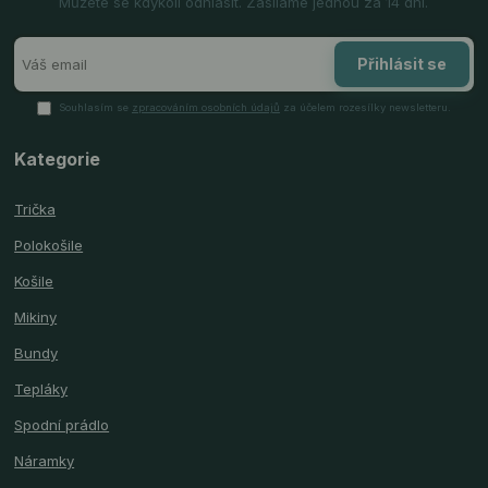
Můžete se kdykoli odhlásit. Zasíláme jednou za 14 dní.
Přihlásit se
Souhlasím se
zpracováním osobních údajů
za účelem rozesílky newsletteru.
Kategorie
Trička
Polokošile
Košile
Mikiny
Bundy
Tepláky
Spodní prádlo
Náramky