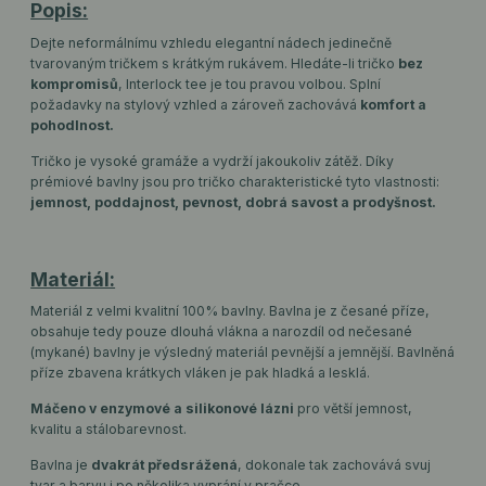
Popis:
Dejte neformálnímu vzhledu elegantní nádech jedinečně
tvarovaným tričkem s krátkým rukávem. Hledáte-li tričko
bez
kompromisů
, Interlock tee je tou pravou volbou. Splní
požadavky na stylový vzhled a zároveň zachovává
komfort a
pohodlnost.
Tričko je vysoké gramáže a vydrží jakoukoliv zátěž. Díky
prémiové bavlny jsou pro tričko charakteristické tyto vlastnosti:
jemnost, poddajnost, pevnost, dobrá savost a prodyšnost.
Materiál:
Materiál z velmi kvalitní 100% bavlny. Bavlna je z česané příze,
obsahuje tedy pouze dlouhá vlákna a narozdíl od nečesané
(mykané) bavlny je výsledný materiál pevnější a jemnější. Bavlněná
příze zbavena krátkych vláken je pak hladká a lesklá.
Máčeno v enzymové a silikonové lázni
pro větší jemnost,
kvalitu a stálobarevnost.
Bavlna je
dvakrát předsrážená
, dokonale tak zachovává svuj
tvar a barvu i po několika vyprání v pračce.