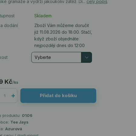
ké gramáže a vydrží jakoukoliv zátěž. Dí...
celý popis
tupnost
Skladem
a dodání
Zboží Vám můžeme doručit
již 11.08.2026 do 18:00. Stačí,
když zboží objednáte
nejpozději dnes do 12:00
kost
9 Kč
/
ks
Přidat do košíku
o produktu:
0106
obce:
Tee Jays
a:
Azurová
at cenu / dostupnost