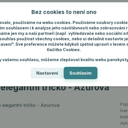
Bez cookies to není ono
Nevíte si rady? Zavolejte.
+420 731 292 4
ovalo, používáme na webu cookies. Používáme soubory cookie
ím souhlasem i k analýze jeho návštěvnosti nebo zobrazování 
máme jen my a naši partneři (např. vyhledávače nebo sociální sítě
uhlas používat všechny cookies, nebo si detailně nastavte je
tavení". Své preference můžete kdykoli zpětně upravit v levém
tlačítko Cookies.
ánské spodní prádlo
Pánské šperky
Dárky p
y vašemu souhlasu, můžeme zlepšovat kvalitu webu panskysty
Nastavení
Souhlasím
 elegantní tričko - Azurová
 elegantní tričko - Azurová
Pop
tva
kom
sty