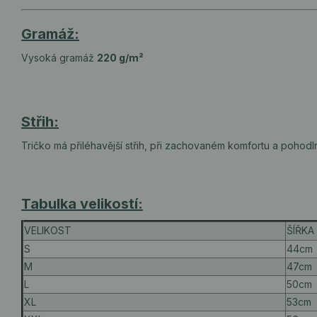
Gramáž:
Vysoká gramáž
220 g/m²
Střih:
Tričko má přiléhavější střih, při zachovaném komfortu a pohodln
Tabulka velikostí:
VELIKOST
ŠÍŘKA 
S
44cm
M
47cm
L
50cm
XL
53cm