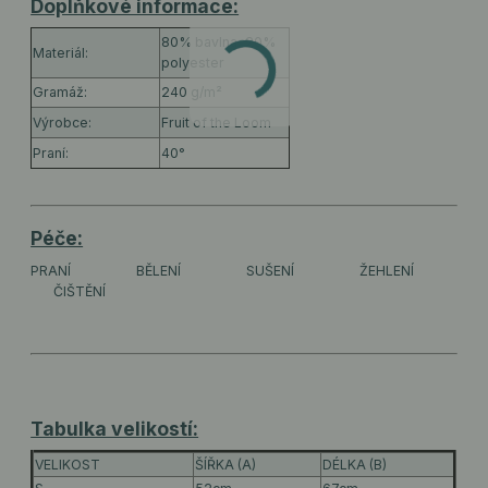
Doplňkové informace:
80% bavlna, 20%
Materiál:
polyester
Gramáž:
240 g/m²
Výrobce:
Fruit of the Loom
Praní:
40°
Péče:
PRANÍ
BĚLENÍ
SUŠENÍ
ŽEHLENÍ
ČIŠTĚNÍ
Tabulka velikostí:
VELIKOST
ŠÍŘKA (A)
DÉLKA (B)