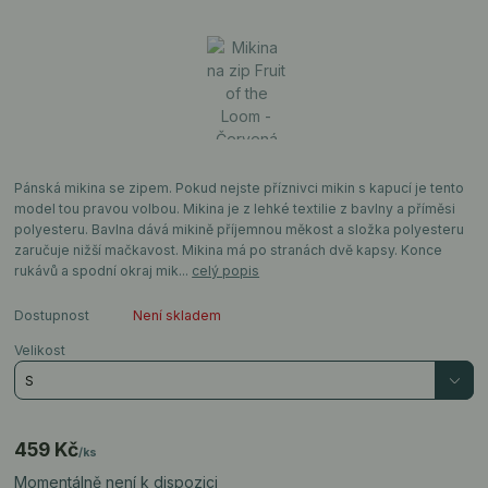
Pánská mikina se zipem. Pokud nejste příznivci mikin s kapucí je tento
model tou pravou volbou. Mikina je z lehké textilie z bavlny a příměsi
polyesteru. Bavlna dává mikině příjemnou měkost a složka polyesteru
zaručuje nižší mačkavost. Mikina má po stranách dvě kapsy. Konce
rukávů a spodní okraj mik...
celý popis
Dostupnost
Není skladem
Velikost
459 Kč
/
ks
Momentálně není k dispozici