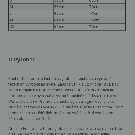
S
52cm
67cm
M
56cm
70cm
L
60cm
73cm
XL
64cm
76cm
XXL
68cm
79cm
O výrobci:
Fruit of the Loom je historicky jeden z nejstarších výrobců
textilních výrobků na světě. Značka vznikla už v roce 1851, kdy
bratři Benjamin a Robert Knightovi koupili svůj první mlýn na
zpracování bavlny a začali vyrábět bavlněné látky a textilie ve
Warwicku v USA. Samotná značka byla zaregistrována jako
oficiální známka v roce 1871. To dělá ze značky Fruit of the Loom
jednu z nejhistoričtějších značek na světě – před vynálezem
žárovek, aut a telefonů!
Dnes je Fruit of the Loom globální značkou, která se ovšem hrdě
hlásí ke svým historickým kořenům a dědictví. Produkuje