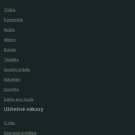
Trička
Polokošile
Košile
Mikiny
Bundy
Tepláky
Spodní prádlo
Náramky
Doplňky
Dárky pro muže
Užitečné odkazy
O nás
Doprava a platba