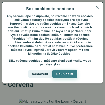
Bez cookies to není ono
0
ks
+420 731 292 460
CZK
0 Kč
(Po-Pá, 8-16 hod.)
Aby se vám lépe nakupovalo, používáme na webu cookies.
Používáme soubory cookies nezbytné pro správné
fungování webu a s vaším souhlasem i k analýze jeho
Menu
Přihlášení
návštěvnosti nebo zobrazování relevantních reklamních
sdělení. Přístup k nim máme jen my a naši partneři (např.
vyhledávače nebo sociální sítě). Kliknutím na tlačítko
"Souhlasím" nám dáváte souhlas používat všechny
Hledat
cookies, nebo si detailně nastavte jen určité kategorie
cookies kliknutím na "Upravit nastavení". Své preference
můžete kdykoli zpětně upravit v levém spodním rohu
kliknutím na tlačítko Cookies.
Díky vašemu souhlasu, můžeme zlepšovat kvalitu webu
Úvod
Pánské oblečení
Mikiny
Mikina na zip Fruit of the Loom -
panskystyl.cz
Červená
Nastavení
Souhlasím
Mikina na zip Fruit of the Loom
- Červená