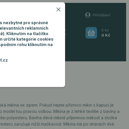
60
Přihlášení
(Po-Pá, 8-16 hod.)
s nezbytné pro správné
relevantních reklamních
0
ks
Hledat
). Kliknutím na tlačítko
CZK
0 Kč
n určité kategorie cookies
 spodním rohu kliknutím na
ro muže
l.cz
ká mikina se zipem. Pokud nejste příznivci mikin s kapucí je
o model tou pravou volbou. Mikina je z lehké textilie z bavlny a
měsi polyesteru. Bavlna dává mikině příjemnou měkost a složka
yesteru zaručuje nižší mačkavost. Mikina má po stranách dvě