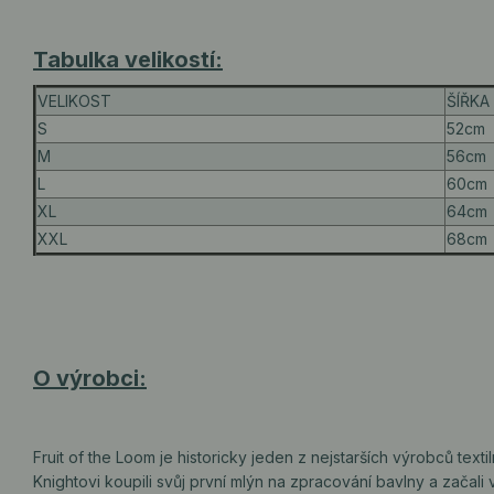
Tabulka velikostí:
VELIKOST
ŠÍŘKA 
S
52cm
M
56cm
L
60cm
XL
64cm
XXL
68cm
O výrobci:
Fruit of the Loom je historicky jeden z nejstarších výrobců text
Knightovi koupili svůj první mlýn na zpracování bavlny a začal