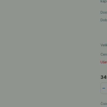
kaps
Dos
Dob
Veli
Cen
Ušet
34
Čísl