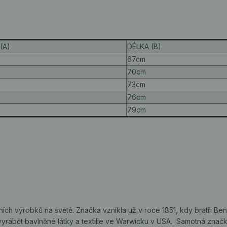
(A)
DÉLKA (B)
67cm
70cm
73cm
76cm
79cm
ilních výrobků na světě. Značka vznikla už v roce 1851, kdy bratři Be
i vyrábět bavlněné látky a textilie ve Warwicku v USA. Samotná znač