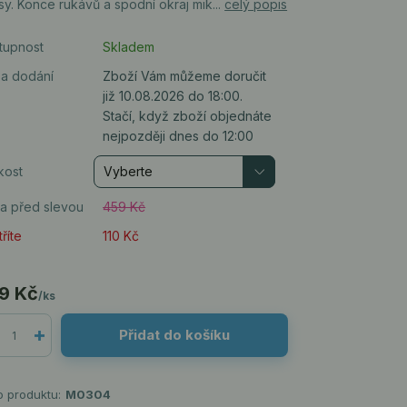
y. Konce rukávů a spodní okraj mik...
celý popis
tupnost
Skladem
a dodání
Zboží Vám můžeme doručit
již 10.08.2026 do 18:00.
Stačí, když zboží objednáte
nejpozději dnes do 12:00
kost
a před slevou
459 Kč
říte
110 Kč
9 Kč
/
ks
Přidat do košíku
o produktu:
M0304