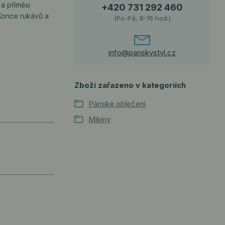
a příměsi
+420 731 292 460
 Konce rukávů a
(Po-Pá, 8-16 hod.)
info@panskystyl.cz
Zboží zařazeno v kategoriích
Pánské oblečení
Mikiny