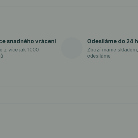
ce snadného vrácení
Odesíláme do 24 h
e z více jak 1000
Zboží máme skladem,
tů
odesíláme