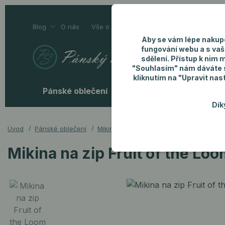
Blog
O nás
Vše o nákupu
Kontakty
Aby se vám lépe nakup
fungování webu a s vaš
sdělení. Přístup k nim 
"Souhlasím" nám dáváte so
kliknutím na "Upravit nas
Pánské oblečení
Pánské doplňky
P
Dík
Úvod
Pánské oblečení
Mikiny
Mikina na zip Fruit of the Loo
Mikina na zip Fruit of the Loo