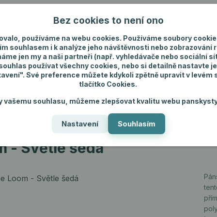
Bez cookies to není ono
Nevíte si rady? Zavolejte.
+420 731 292 4
ovalo, používáme na webu cookies. Používáme soubory cookie
ím souhlasem i k analýze jeho návštěvnosti nebo zobrazování 
máme jen my a naši partneři (např. vyhledávače nebo sociální sítě
uhlas používat všechny cookies, nebo si detailně nastavte je
tavení". Své preference můžete kdykoli zpětně upravit v levém
tlačítko Cookies.
ánské spodní prádlo
Pánské šperky
Dárky p
y vašemu souhlasu, můžeme zlepšovat kvalitu webu panskysty
Nastavení
Souhlasím
m - Světle šedá
m - Světle šedá
Páns
tent
pří
pol