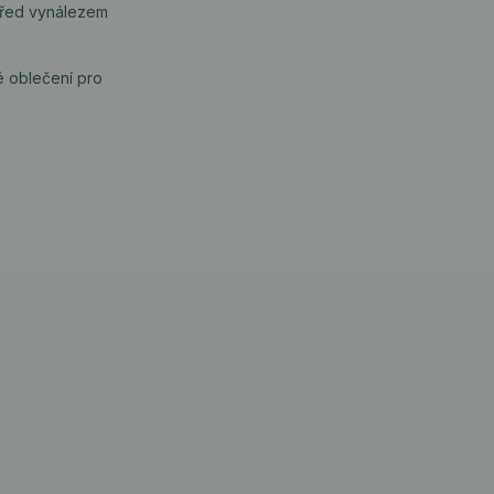
 před vynálezem
é oblečení pro