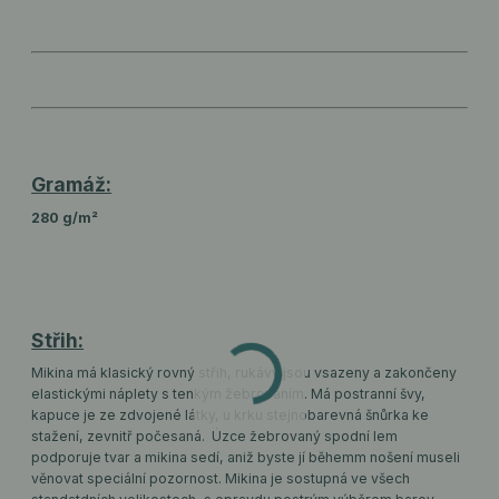
Gramáž:
280 g/m²
Střih:
Mikina má klasický rovný střih, rukávy jsou vsazeny a zakončeny
elastickými náplety s tenkým žebrováním. Má postranní švy,
kapuce je ze zdvojené látky, u krku stejnobarevná šnůrka ke
stažení, zevnitř počesaná. Úzce žebrovaný spodní lem
podporuje tvar a mikina sedí, aniž byste jí běhemm nošení museli
věnovat speciální pozornost. Mikina je sostupná ve všech