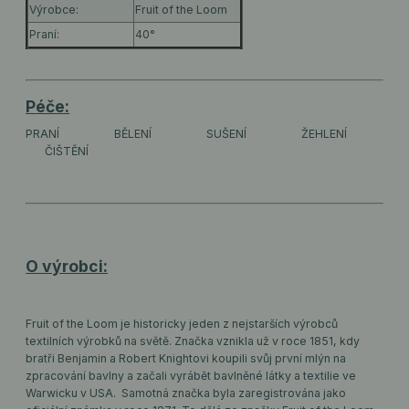
Výrobce:
Fruit of the Loom
Praní:
40°
Péče:
PRANÍ
BĚLENÍ
SUŠENÍ
ŽEHLENÍ
ČIŠTĚNÍ
O výrobci:
Fruit of the Loom je historicky jeden z nejstarších výrobců
textilních výrobků na světě. Značka vznikla už v roce 1851, kdy
bratři Benjamin a Robert Knightovi koupili svůj první mlýn na
zpracování bavlny a začali vyrábět bavlněné látky a textilie ve
Warwicku v USA. Samotná značka byla zaregistrována jako