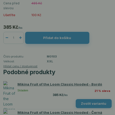
Cena před
485 Kč
slevou
Ušetříte
100 Kč
385 Kč
/
ks
Přidat do košíku
Číslo produktu:
M0103
Velikost:
XXL
Hlídat cenu / dostupnost
Podobné produkty
Mikina Fruit of the Loom Classic Hooded - Bordó
Skladem
21 % sleva
385 Kč
/
ks
Zvolit variantu
Mikina Fruit of the Loom Classic Hooded - Černá