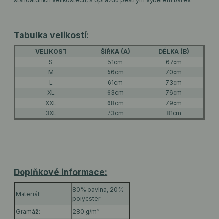
standatdních velikostech, s opravdu pestrým výběrem barev.
Tabulka velikostí:
VELIKOST
ŠÍŘKA (A)
DÉLKA (B)
S
51cm
67cm
M
56cm
70cm
L
61cm
73cm
XL
63cm
76cm
XXL
68cm
79cm
3XL
73cm
81cm
Doplňkové informace:
80% bavlna, 20%
Materiál:
polyester
Gramáž:
280 g/m²