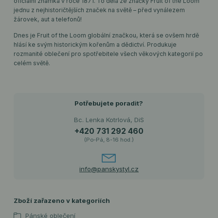
oficiální známka v roce 1871. To dělá ze značky Fruit of the Loom
jednu z nejhistoričtějších značek na světě – před vynálezem
žárovek, aut a telefonů!
Dnes je Fruit of the Loom globální značkou, která se ovšem hrdě
hlásí ke svým historickým kořenům a dědictví. Produkuje
rozmanité oblečení pro spotřebitele všech věkových kategorií po
celém světě.
Potřebujete poradit?
Bc. Lenka Kotrlová, DiS
+420 731 292 460
(Po-Pá, 8-16 hod.)
info@panskystyl.cz
Zboží zařazeno v kategoriích
Pánské oblečení