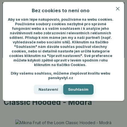
Bez cookies to není ono
0
ks
+420 731 292 460
CZK
0 Kč
(Po-Pá, 8-16 hod.)
Aby se vám lépe nakupovalo, používáme na webu cookies.
Používáme soubory cookies nezbytné pro správné
fungování webu a s vaším souhlasem i k analýze jeho
Menu
Přihlášení
návštěvnosti nebo zobrazování relevantních reklamních
sdělení. Přístup k nim máme jen my a naši partneři (např.
vyhledávače nebo sociální sítě). Kliknutím na tlačítko
"Souhlasím" nám dáváte souhlas používat všechny
Hledat
cookies, nebo si detailně nastavte jen určité kategorie
cookies kliknutím na "Upravit nastavení". Své preference
můžete kdykoli zpětně upravit v levém spodním rohu
kliknutím na tlačítko Cookies.
Díky vašemu souhlasu, můžeme zlepšovat kvalitu webu
Úvod
Pánské oblečení
Mikiny
Mikina Fruit of the Loom Classic
panskystyl.cz
Hooded - Modrá
Nastavení
Souhlasím
Mikina Fruit of the Loom
Classic Hooded - Modrá