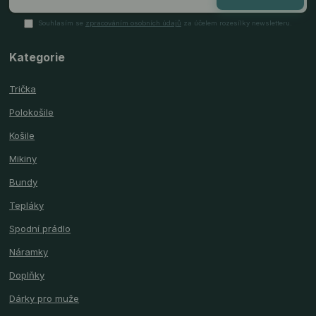
Souhlasím se
zpracováním osobních údajů
za účelem rozesílky newsletteru.
Kategorie
Trička
Polokošile
Košile
Mikiny
Bundy
Tepláky
Spodní prádlo
Náramky
Doplňky
Dárky pro muže