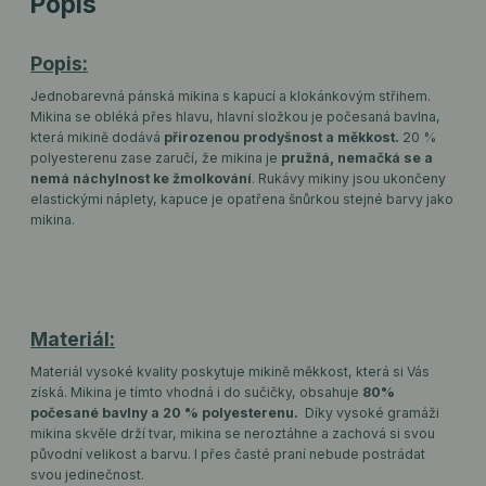
Popis
Popis:
Jednobarevná pánská mikina s kapucí a klokánkovým střihem.
Mikina se obléká přes hlavu, hlavní složkou je počesaná bavlna,
která mikině dodává
přirozenou prodyšnost a měkkost.
20 %
polyesterenu zase zaručí, že mikina je
pružná, nemačká se a
nemá náchylnost ke žmolkování
. Rukávy mikiny jsou ukončeny
elastickými náplety, kapuce je opatřena šnůrkou stejné barvy jako
mikina.
Materiál:
Materiál vysoké kvality poskytuje mikině měkkost, která si Vás
získá. Mikina je tímto vhodná i do sučičky, obsahuje
80%
počesané bavlny a 20 % polyesterenu.
Díky vysoké gramáži
mikina skvěle drží tvar, mikina se neroztáhne a zachová si svou
původní velikost a barvu. I přes časté praní nebude postrádat
svou jedinečnost.