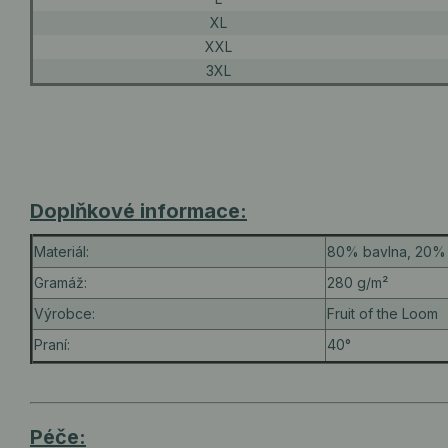
XL
XXL
3XL
Doplňkové informace:
Materiál:
80% bavlna, 20% 
Gramáž:
280 g/m²
Výrobce:
Fruit of the Loom
Praní:
40°
Péče: