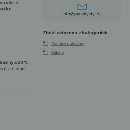
erá mikině
st ke
info@panskystyl.cz
Zboží zařazeno v kategoriích
Pánské oblečení
Mikiny
bavlny a 20 %
es časté praní