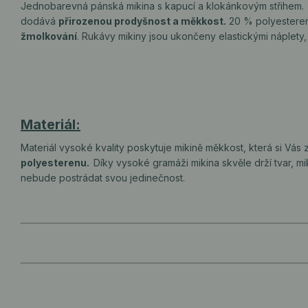
Jednobarevná pánská mikina s kapucí a klokánkovým střihem. M
dodává
přirozenou prodyšnost a měkkost.
20 % polyesterenu
žmolkování
. Rukávy mikiny jsou ukončeny elastickými náplety
Materiál:
Materiál vysoké kvality poskytuje mikině měkkost, která si Vás 
polyesterenu.
Díky vysoké gramáži mikina skvěle drží tvar, mi
nebude postrádat svou jedinečnost.