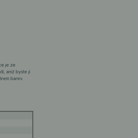
ce je ze
, aniž byste jí
ěrem barev.