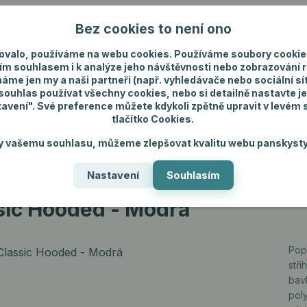
Bez cookies to není ono
Nevíte si rady? Zavolejte.
+420 731 292 4
ovalo, používáme na webu cookies. Používáme soubory cookie
ím souhlasem i k analýze jeho návštěvnosti nebo zobrazování 
máme jen my a naši partneři (např. vyhledávače nebo sociální sítě
uhlas používat všechny cookies, nebo si detailně nastavte je
tavení". Své preference můžete kdykoli zpětně upravit v levém
tlačítko Cookies.
ánské spodní prádlo
Pánské šperky
Dárky p
y vašemu souhlasu, můžeme zlepšovat kvalitu webu panskysty
Nastavení
Souhlasím
sic Hooded - Modrá
ssic Hooded - Modrá
Pop
stř
bav
pol