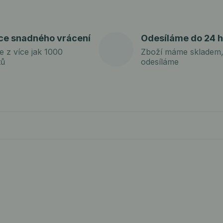
ce snadného vrácení
Odesíláme do 24 h
e z více jak 1000
Zboží máme skladem,
tů
odesíláme