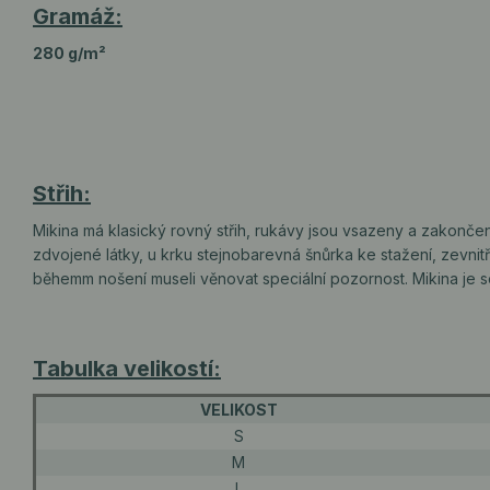
Gramáž:
280 g/m²
Střih:
Mikina má klasický rovný střih, rukávy jsou vsazeny a zakonče
zdvojené látky, u krku stejnobarevná šnůrka ke stažení, zevnit
běhemm nošení museli věnovat speciální pozornost. Mikina je 
Tabulka velikostí:
VELIKOST
S
M
L