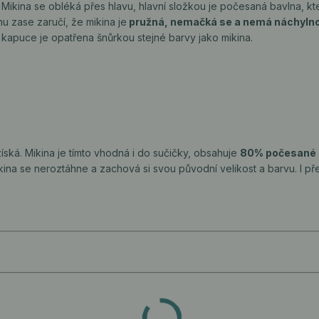
ikina se obléká přes hlavu, hlavní složkou je počesaná bavlna, kt
 zase zaručí, že mikina je
pružná, nemačká se a nemá náchylno
, kapuce je opatřena šnůrkou stejné barvy jako mikina.
získá. Mikina je tímto vhodná i do sučičky, obsahuje
80% počesané 
kina se neroztáhne a zachová si svou původní velikost a barvu. I př