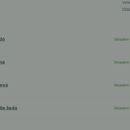
Veli
Hlíd
rdó
Skladem
rná
Skladem
vová
Skladem
tle šedá
Skladem