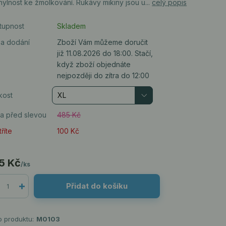
ylnost ke žmolkování. Rukávy mikiny jsou u...
celý popis
tupnost
Skladem
a dodání
Zboží Vám můžeme doručit
již 11.08.2026 do 18:00. Stačí,
když zboží objednáte
nejpozději do zítra do 12:00
kost
a před slevou
485 Kč
říte
100 Kč
5 Kč
/
ks
Přidat do košíku
o produktu:
M0103