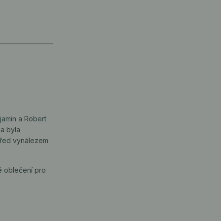
njamin a Robert
ka byla
 před vynálezem
é oblečení pro