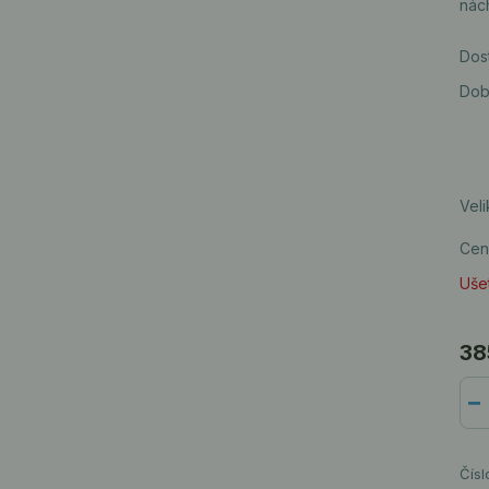
nách
Dos
Dob
Veli
Cen
Ušet
38
Čísl