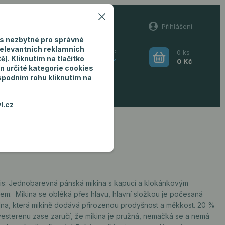
60
Přihlášení
(Po-Pá, 8-16 hod.)
s nezbytné pro správné
relevantních reklamních
0
ks
Hledat
). Kliknutím na tlačítko
CZK
0 Kč
n určité kategorie cookies
 spodním rohu kliknutím na
ro muže
l.cz
is: Jednobarevná pánská mikina s kapucí a klokánkovým
ihem. Mikina se obléká přes hlavu, hlavní složkou je počesaná
lna, která mikině dodává přirozenou prodyšnost a měkkost. 20 %
yesterenu zase zaručí, že mikina je pružná, nemačká se a nemá