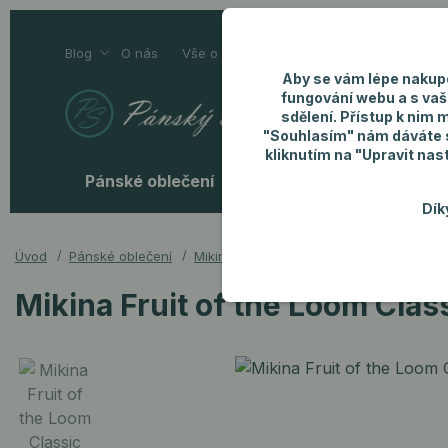
Blog
O nás
Vše o nákupu
Kontakty
Aby se vám lépe nakup
fungování webu a s vaš
sdělení. Přístup k nim 
"Souhlasím" nám dáváte so
kliknutím na "Upravit nas
Pánské oblečení
Pánské doplňky
P
Dík
Úvod
Pánské oblečení
Mikiny
Mikina Fruit of the Loom Clas
Mikina Fruit of the Loom Cla