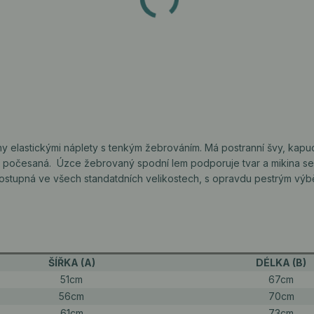
ny elastickými náplety s tenkým žebrováním. Má postranní švy, kapu
ř počesaná. Úzce žebrovaný spodní lem podporuje tvar a mikina sedí
sostupná ve všech standatdních velikostech, s opravdu pestrým výb
ŠÍŘKA (A)
DÉLKA (B)
51cm
67cm
56cm
70cm
61cm
73cm