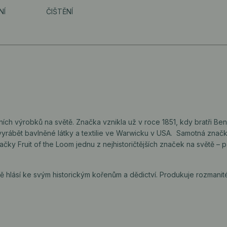
NÍ
ČIŠTĚNÍ
ilních výrobků na světě. Značka vznikla už v roce 1851, kdy bratři Be
i vyrábět bavlněné látky a textilie ve Warwicku v USA. Samotná znač
načky Fruit of the Loom jednu z nejhistoričtějších značek na světě –
dě hlásí ke svým historickým kořenům a dědictví. Produkuje rozmanit