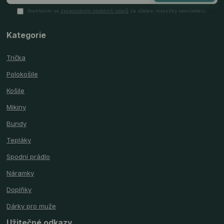
Souhlasím se
zpracováním osobních údajů
za účelem rozesílky newsletteru.
Kategorie
Trička
Polokošile
Košile
Mikiny
Bundy
Tepláky
Spodní prádlo
Náramky
Doplňky
Dárky pro muže
Užitečné odkazy