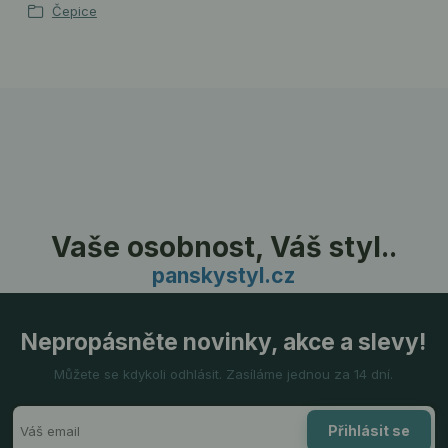
Čepice
Vaše osobnost, Váš styl..
panskystyl.cz
Nepropásněte novinky, akce a slevy!
Můžete se kdykoli odhlásit. Zasíláme jednou za 14 dní.
Přihlásit se