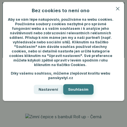
Bez cookies to není ono
0
ks
+420 731 292 460
CZK
0 Kč
(Po-Pá, 8-16 hod.)
Aby se vám lépe nakupovalo, používáme na webu cookies.
Používáme soubory cookies nezbytné pro správné
fungování webu a s vaším souhlasem i k analýze jeho
Menu
Přihlášení
návštěvnosti nebo zobrazování relevantních reklamních
sdělení. Přístup k nim máme jen my a naši partneři (např.
vyhledávače nebo sociální sítě). Kliknutím na tlačítko
"Souhlasím" nám dáváte souhlas používat všechny
Hledat
cookies, nebo si detailně nastavte jen určité kategorie
cookies kliknutím na "Upravit nastavení". Své preference
můžete kdykoli zpětně upravit v levém spodním rohu
kliknutím na tlačítko Cookies.
Díky vašemu souhlasu, můžeme zlepšovat kvalitu webu
Úvod
Pánské doplňky
Čepice
Zimní čepice s bambulí Roll up - Černá
panskystyl.cz
Zimní čepice s bambulí Roll up
Nastavení
Souhlasím
- Černá