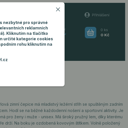
60
Přihlášení
(Po-Pá, 8-16 hod.)
s nezbytné pro správné
relevantních reklamních
0
ks
Hledat
). Kliknutím na tlačítko
CZK
0 Kč
n určité kategorie cookies
 spodním rohu kliknutím na
ro muže
l.cz
lová zimní čepice má mladistvý ležérní střih se spuštěným zadním
cem. Hodí se na běžné každodenní nošení a sportovní aktivity. Je
ená pro ženy i muže - unisex. Má široký pružný lem, díky kterému
ře drží. Na boku je ozdobená kovovým štítkem. Volně položený