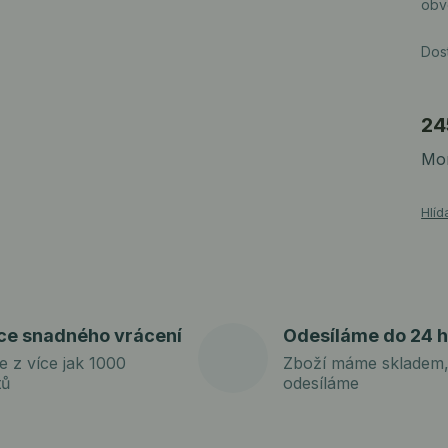
obv
Dos
24
Mom
Hlíd
ce snadného vrácení
Odesíláme do 24 h
e z více jak 1000
Zboží máme skladem,
tů
odesíláme