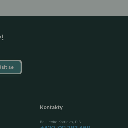
y!
ásit se
Kontakty
Bc. Lenka Kotrlová, DiS
+420 731 292 460