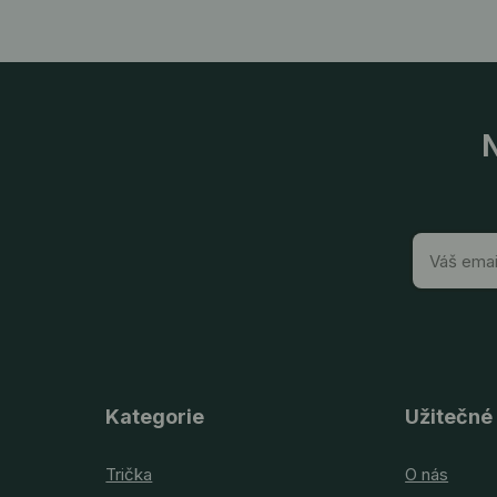
N
Kategorie
Užitečné
Trička
O nás