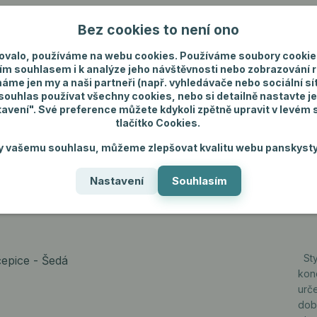
Bez cookies to není ono
Nevíte si rady? Zavolejte.
+420 731 292 4
ovalo, používáme na webu cookies. Používáme soubory cookie
ím souhlasem i k analýze jeho návštěvnosti nebo zobrazování 
máme jen my a naši partneři (např. vyhledávače nebo sociální sítě
uhlas používat všechny cookies, nebo si detailně nastavte je
tavení". Své preference můžete kdykoli zpětně upravit v levém
tlačítko Cookies.
ánské spodní prádlo
Pánské šperky
Dárky p
y vašemu souhlasu, můžeme zlepšovat kvalitu webu panskysty
Nastavení
Souhlasím
Sty
kon
urč
dob