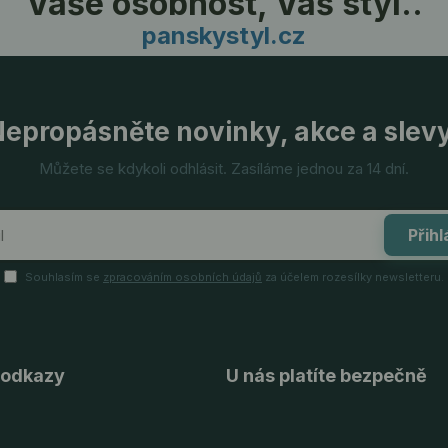
Vaše osobnost, Váš styl..
panskystyl.cz
epropásněte novinky, akce a slev
Můžete se kdykoli odhlásit. Zasíláme jednou za 14 dní.
Přihl
Souhlasím se
zpracováním osobních údajů
za účelem rozesílky newsletteru.
 odkazy
U nás platíte bezpečně