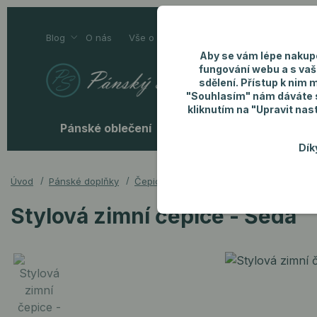
Blog
O nás
Vše o nákupu
Kontakty
Aby se vám lépe nakup
fungování webu a s vaš
sdělení. Přístup k nim 
"Souhlasím" nám dáváte so
kliknutím na "Upravit nas
Pánské oblečení
Pánské doplňky
P
Dík
Úvod
Pánské doplňky
Čepice
Stylová zimní čepice - Šedá
Stylová zimní čepice - Šedá