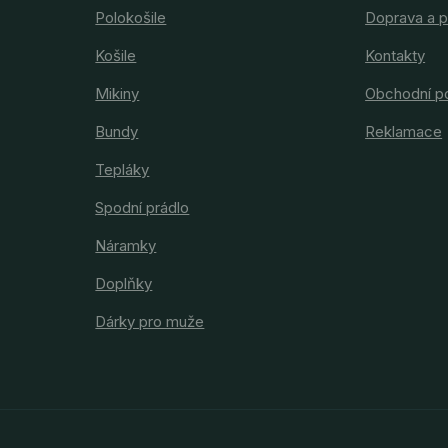
Polokošile
Doprava a p
Košile
Kontakty
Mikiny
Obchodní p
Bundy
Reklamace
Tepláky
Spodní prádlo
Náramky
Doplňky
Dárky pro muže