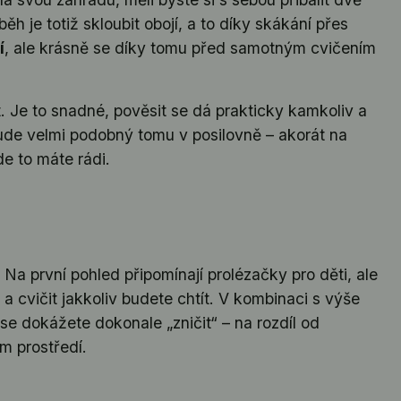
h je totiž skloubit obojí, a to díky skákání přes
í
, ale krásně se díky tomu před samotným cvičením
t. Je to snadné, pověsit se dá prakticky kamkoliv a
bude velmi podobný tomu v posilovně – akorát na
e to máte rádi.
Na první pohled připomínají prolézačky pro děti, ale
a cvičit jakkoliv budete chtít. V kombinaci s výše
 se dokážete dokonale „zničit“ – na rozdíl od
m prostředí.