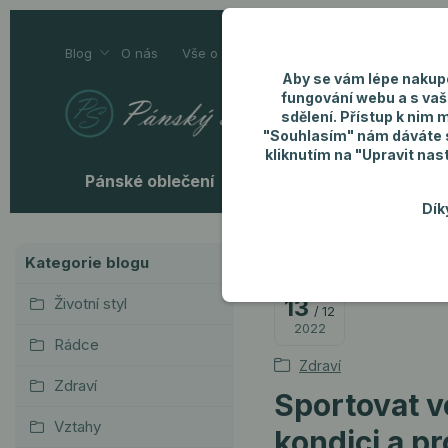
Blog
O nás
Vše o nákupu
Kontakty
Aby se vám lépe nakup
fungování webu a s vaš
sdělení. Přístup k nim 
"Souhlasím" nám dáváte so
kliknutím na "Upravit nas
Pánské oblečení
Pánské doplňky
P
Dík
Úvod
Blog
Zdraví
S
Kategorie blogu
13
Životní styl
12
2022
Rádce
Zdraví
Zdraví
Sportovat v
Vztahy
kondici a p