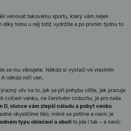
ěli věnovat takovému sportu, který vám nejen
n díky tomu u něj totiž vydržíte a po prvním týdnu to
 kde se mu věnujete. Někdo si vystačí ve vlastním
. A někdo míří ven.
azný vliv na to, jak se při pohybu cítíte, jak pracuje
vě cvičení venku, na čerstvém vzduchu, je pro naše
in D, slunce vám zlepší náladu a pobyt venku
dně okysličíme tělo, méně se potíme a navíc je
odném typu oblečení a obutí
to jde i tak – a navíc