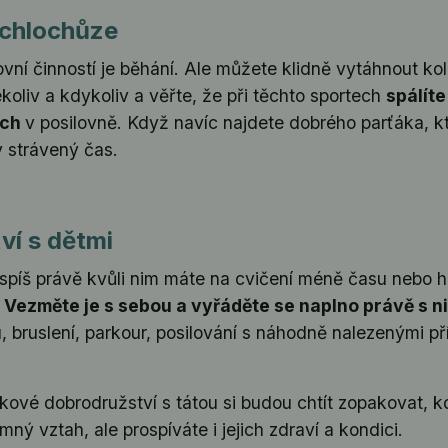
rychlochůze
ovní činností je běhání. Ale můžete klidně vytáhnout ko
oliv a kdykoliv a věřte, že při těchto sportech
spálíte
ích
v posilovně. Když navíc najdete dobrého parťáka, kt
 strávený čas.
ví s dětmi
ejspíš právě kvůli nim máte na cvičení méně času nebo 
.
Vezměte je s sebou a vyřáděte se naplno právě s n
u, bruslení, parkour, posilování s náhodně nalezenými 
takové dobrodružství s tátou si budou chtít zopakovat,
ný vztah, ale prospíváte i jejich zdraví a kondici.