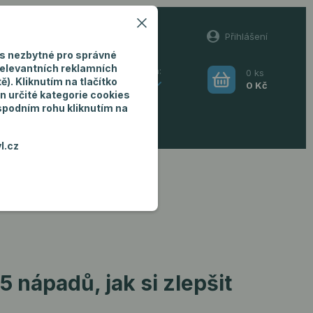
60
Přihlášení
(Po-Pá, 8-16 hod.)
s nezbytné pro správné
relevantních reklamních
0
ks
Hledat
). Kliknutím na tlačítko
CZK
0 Kč
n určité kategorie cookies
 spodním rohu kliknutím na
ro muže
l.cz
ici a prospět svému zdraví
 nápadů, jak si zlepšit