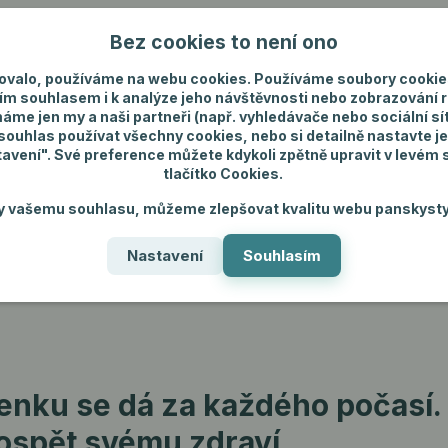
Bez cookies to není ono
Nevíte si rady? Zavolejte.
+420 731 292 4
ovalo, používáme na webu cookies. Používáme soubory cookie
ím souhlasem i k analýze jeho návštěvnosti nebo zobrazování 
máme jen my a naši partneři (např. vyhledávače nebo sociální sítě
uhlas používat všechny cookies, nebo si detailně nastavte je
tavení". Své preference můžete kdykoli zpětně upravit v levém
tlačítko Cookies.
ánské spodní prádlo
Pánské šperky
Dárky p
y vašemu souhlasu, můžeme zlepšovat kvalitu webu panskysty
Nastavení
Souhlasím
portovat venku se dá za každého počasí. 5 nápadů, jak si zlepšit kond
enku se dá za každého počasí. 5
rospět svému zdraví