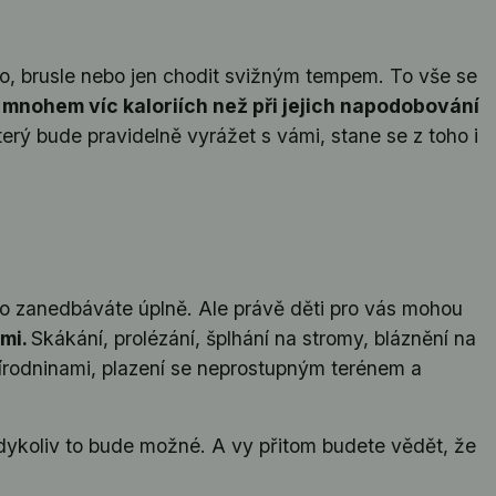
lo, brusle nebo jen chodit svižným tempem. To vše se
 mnohem víc kaloriích než při jejich napodobování
erý bude pravidelně vyrážet s vámi, stane se z toho i
ho zanedbáváte úplně. Ale právě děti pro vás mohou
imi.
Skákání, prolézání, šplhání na stromy, bláznění na
přírodninami, plazení se neprostupným terénem a
 kdykoliv to bude možné. A vy přitom budete vědět, že