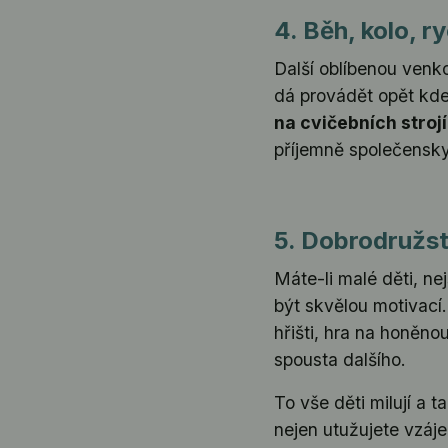
4. Běh, kolo, 
Další oblíbenou venk
dá provádět opět kdek
na cvičebních stroj
příjemně společensky
5. Dobrodružst
Máte-li malé děti, n
být skvělou motivací
hřišti, hra na honěno
spousta dalšího.
To vše děti milují a 
nejen utužujete vzájem