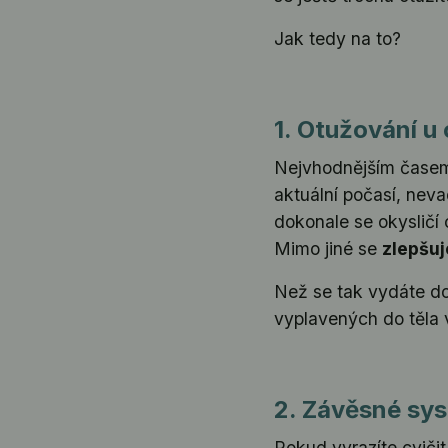
Jak tedy na to?
1. Otužování u
Nejvhodnějším časem 
aktuální počasí, neva
dokonale se okysličí 
Mimo jiné se
zlepšuj
Než se tak vydáte do
vyplavených do těla v
2. Závěsné sys
Pokud vyrazíte cvičit