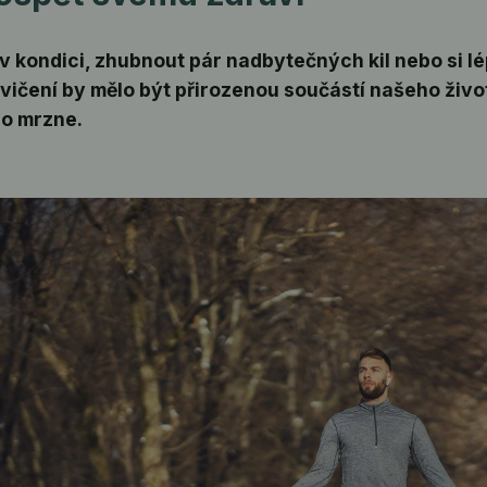
v kondici, zhubnout pár nadbytečných kil nebo si l
vičení by mělo být přirozenou součástí našeho život
bo mrzne.