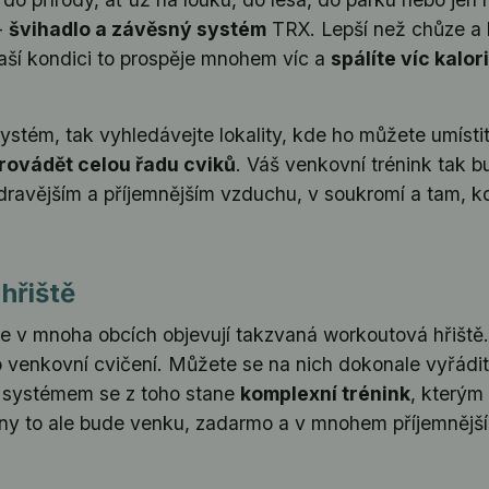
-
švihadlo a závěsný systém
TRX. Lepší než chůze a bě
vaší kondici to prospěje mnohem víc a
spálíte víc kalori
systém, tak vyhledávejte lokality, kde ho můžete umísti
rovádět celou řadu cviků
. Váš venkovní trénink tak 
avějším a příjemnějším vzduchu, v soukromí a tam, kd
hřiště
e v mnoha obcích objevují takzvaná workoutová hřiště. 
 venkovní cvičení. Můžete se na nich dokonale vyřádit 
systémem se z toho stane
komplexní trénink
, kterým
ny to ale bude venku, zadarmo a v mnohem příjemnější