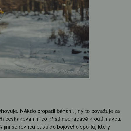
yhovuje. Někdo propadl běhání, jiný to považuje za
jejich poskakováním po hřišti nechápavě kroutí hlavou.
A jiní se rovnou pustí do bojového sportu, který