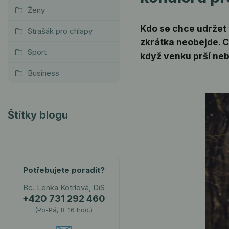
Ženy
Kdo se chce udržet 
Strašák pro chlapy
zkrátka neobejde. C
Sport
když venku prší ne
Business
Štítky blogu
Potřebujete poradit?
Bc. Lenka Kotrlová, DiS
+420 731 292 460
(Po-Pá, 8-16 hod.)