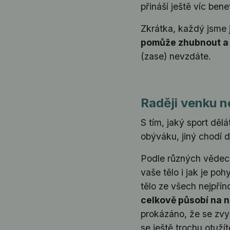
přináší ještě víc benef
Zkrátka, každý jsme 
pomůže zhubnout a b
(zase) nevzdáte.
Raději venku n
S tím, jaký sport děl
obýváku, jiný chodí d
Podle různých vědecký
vaše tělo i jak je p
tělo ze všech nejpřín
celkově působí na 
prokázáno, že se zvy
se ještě trochu otužít