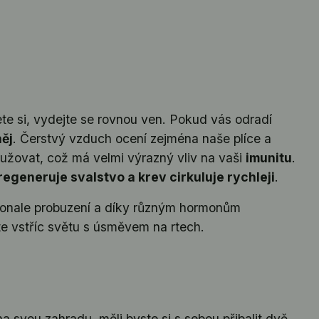
te si, vydejte se rovnou ven. Pokud vás odradí
něj
. Čerstvý vzduch ocení zejména naše plíce a
tužovat, což má velmi výrazný vliv na vaši
imunitu
.
 regeneruje svalstvo a krev cirkuluje rychleji
.
okonale probuzení a díky různým hormonům
te vstříc světu s úsměvem na rtech.
na svou zahradu, měli byste si s sebou přibalit dvě