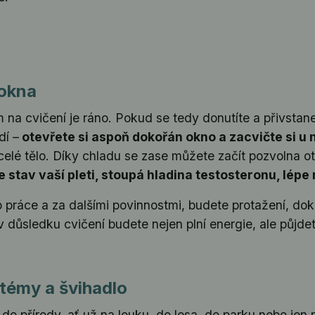
 okna
na cvičení je ráno. Pokud se tedy donutíte a přivstane
dí –
otevřete si aspoň dokořán okno a zacvičte si u 
celé tělo. Díky chladu se zase můžete začít pozvolna o
e stav vaší pleti, stoupá hladina testosteronu, lépe
 práce a za dalšími povinnostmi, budete protažení, d
 důsledku cvičení budete nejen plní energie, ale půjde
témy a švihadlo
 do přírody, ať už na louku, do lesa, do parku nebo jen 