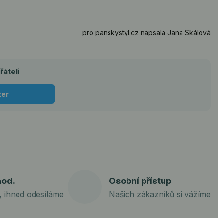
pro panskystyl.cz napsala Jana Skálová
řáteli
ter
hod.
Osobní přístup
 ihned odesíláme
Našich zákazníků si vážíme