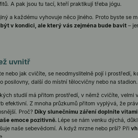
itů. A pak jsou tu tací, kteří praktikují třeba jógu.
jiný a každému vyhovuje něco jiného. Proto byste se m
ýt v kondici, ale který vás zejména bude bavit
– je
ež uvnitř
áte nebo jak cvičíte, se neodmyslitelně pojí i prostředí,
o posilovny, další do místní tělocvičny nebo na stadion
ch studií má přitom prostředí, v němž cvičíte, velmi výr
ohyb efektivní. Z mnoha průzkumů přitom vyplývá, že prá
osnější. Proč?
Díky slunečnímu záření doplníte vitam
naše emoce pozitivně.
Lépe se nám venku dýchá, důkla
šuje naše sebevědomí. A když mrzne nebo prší? Při
vh
e.