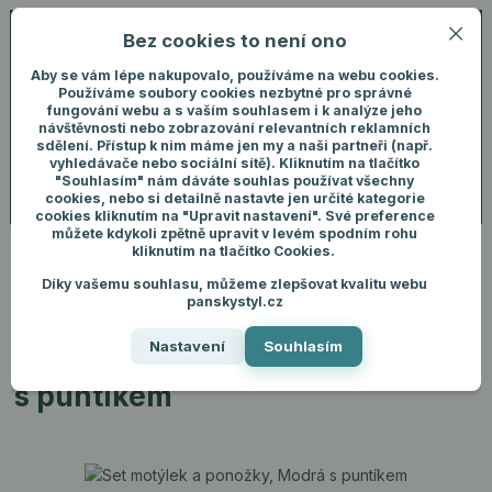
Bez cookies to není ono
0
ks
+420 731 292 460
CZK
0 Kč
(Po-Pá, 8-16 hod.)
Aby se vám lépe nakupovalo, používáme na webu cookies.
Používáme soubory cookies nezbytné pro správné
fungování webu a s vaším souhlasem i k analýze jeho
Menu
Přihlášení
návštěvnosti nebo zobrazování relevantních reklamních
sdělení. Přístup k nim máme jen my a naši partneři (např.
vyhledávače nebo sociální sítě). Kliknutím na tlačítko
"Souhlasím" nám dáváte souhlas používat všechny
Hledat
cookies, nebo si detailně nastavte jen určité kategorie
cookies kliknutím na "Upravit nastavení". Své preference
můžete kdykoli zpětně upravit v levém spodním rohu
kliknutím na tlačítko Cookies.
Díky vašemu souhlasu, můžeme zlepšovat kvalitu webu
Úvod
Pánské oblečení
Ponožky
Set motýlek a ponožky, Modrá s
panskystyl.cz
puntíkem
Nastavení
Souhlasím
Set motýlek a ponožky, Modrá
s puntíkem