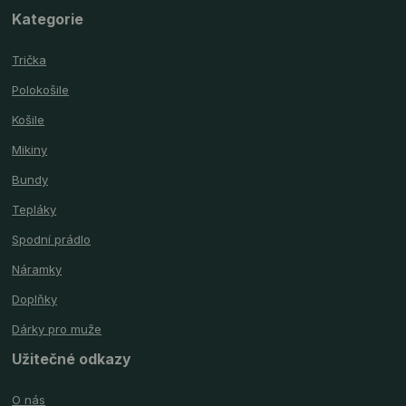
Kategorie
Trička
Polokošile
Košile
Mikiny
Bundy
Tepláky
Spodní prádlo
Náramky
Doplňky
Dárky pro muže
Užitečné odkazy
O nás