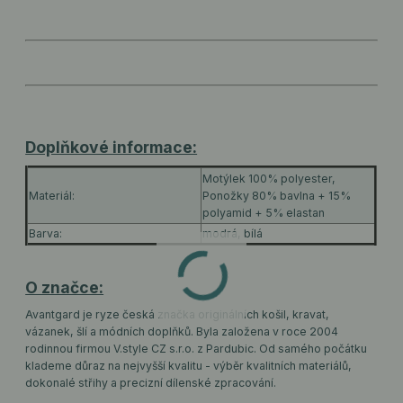
Doplňkové informace:
Motýlek 100% polyester,
Materiál:
Ponožky 80% bavlna + 15%
polyamid + 5% elastan
Barva:
modrá, bílá
O značce:
Avantgard je ryze česká značka originálních košil, kravat,
vázanek, šlí a módních doplňků. Byla založena v roce 2004
rodinnou firmou V.style CZ s.r.o. z Pardubic. Od samého počátku
klademe důraz na nejvyšší kvalitu - výběr kvalitních materiálů,
dokonalé střihy a precizní dílenské zpracování.