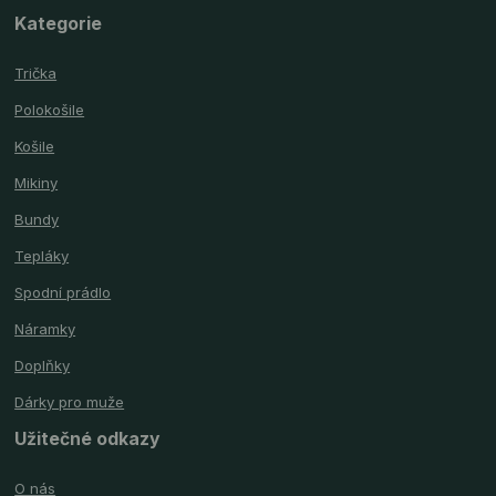
Kategorie
Trička
Polokošile
Košile
Mikiny
Bundy
Tepláky
Spodní prádlo
Náramky
Doplňky
Dárky pro muže
Užitečné odkazy
O nás