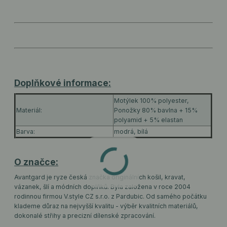
Doplňkové informace:
Motýlek 100% polyester,
Materiál:
Ponožky 80% bavlna + 15%
polyamid + 5% elastan
Barva:
modrá, bílá
O značce:
Avantgard je ryze česká značka originálních košil, kravat,
vázanek, šlí a módních doplňků. Byla založena v roce 2004
rodinnou firmou V.style CZ s.r.o. z Pardubic. Od samého počátku
klademe důraz na nejvyšší kvalitu - výběr kvalitních materiálů,
dokonalé střihy a precizní dílenské zpracování.