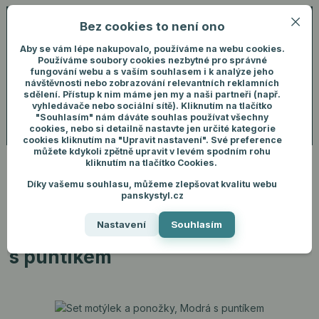
Bez cookies to není ono
0
ks
+420 731 292 460
CZK
0 Kč
(Po-Pá, 8-16 hod.)
Aby se vám lépe nakupovalo, používáme na webu cookies.
Používáme soubory cookies nezbytné pro správné
fungování webu a s vaším souhlasem i k analýze jeho
Menu
Přihlášení
návštěvnosti nebo zobrazování relevantních reklamních
sdělení. Přístup k nim máme jen my a naši partneři (např.
vyhledávače nebo sociální sítě). Kliknutím na tlačítko
"Souhlasím" nám dáváte souhlas používat všechny
Hledat
cookies, nebo si detailně nastavte jen určité kategorie
cookies kliknutím na "Upravit nastavení". Své preference
můžete kdykoli zpětně upravit v levém spodním rohu
kliknutím na tlačítko Cookies.
Díky vašemu souhlasu, můžeme zlepšovat kvalitu webu
Úvod
Pánské oblečení
Ponožky
Set motýlek a ponožky, Modrá s
panskystyl.cz
puntíkem
Nastavení
Souhlasím
Set motýlek a ponožky, Modrá
s puntíkem