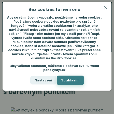
Bez cookies to není ono
0
ks
+420 731 292 460
CZK
0 Kč
(Po-Pá, 8-16 hod.)
Aby se vám lépe nakupovalo, používáme na webu cookies.
Používáme soubory cookies nezbytné pro správné
fungování webu a s vaším souhlasem i k analýze jeho
Menu
Přihlášení
návštěvnosti nebo zobrazování relevantních reklamních
sdělení. Přístup k nim máme jen my a naši partneři (např.
vyhledávače nebo sociální sítě). Kliknutím na tlačítko
"Souhlasím" nám dáváte souhlas používat všechny
Hledat
cookies, nebo si detailně nastavte jen určité kategorie
cookies kliknutím na "Upravit nastavení". Své preference
můžete kdykoli zpětně upravit v levém spodním rohu
kliknutím na tlačítko Cookies.
Díky vašemu souhlasu, můžeme zlepšovat kvalitu webu
Úvod
Pánské oblečení
Ponožky
Set motýlek a ponožky, Modrá s
panskystyl.cz
barevným puntíkem
Nastavení
Souhlasím
Set motýlek a ponožky, Modrá
s barevným puntíkem