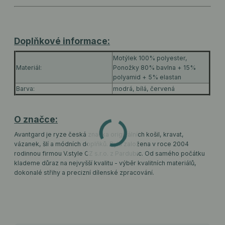
Doplňkové informace:
Motýlek 100% polyester,
Materiál:
Ponožky 80% bavlna + 15%
polyamid + 5% elastan
Barva:
modrá, bílá, červená
O značce:
Avantgard je ryze česká značka originálních košil, kravat,
vázanek, šlí a módních doplňků. Byla založena v roce 2004
rodinnou firmou V.style CZ s.r.o. z Pardubic. Od samého počátku
klademe důraz na nejvyšší kvalitu - výběr kvalitních materiálů,
dokonalé střihy a precizní dílenské zpracování.