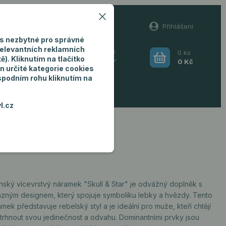
60
Přihlášení
(Po-Pá, 8-16 hod.)
s nezbytné pro správné
relevantních reklamních
0
ks
Hledat
). Kliknutím na tlačítko
CZK
0 Kč
n určité kategorie cookies
 spodním rohu kliknutím na
ro muže
l.cz
ský vícevrstvý náramek "Skull & Star" je odvážný doplněk s
azným designem, který spojuje symboliku lebky a hvězdy. Tento
mek představuje rebelský styl a je ideální pro muže, kteří chtějí
trhnout svou jedinečnost a odvahu. Dominantními prvky jsou