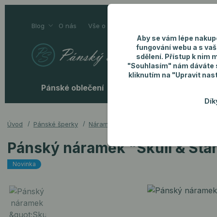
Blog
O nás
Vše o nákupu
Kontakty
Aby se vám lépe nakup
fungování webu a s vaš
sdělení. Přístup k nim 
"Souhlasím" nám dáváte so
kliknutím na "Upravit nas
Pánské oblečení
Pánské doplňky
P
Dík
Úvod
Pánské šperky
Náramky
Pánský náramek "Skull & Sta
Pánský náramek "Skull & Sta
Novinka