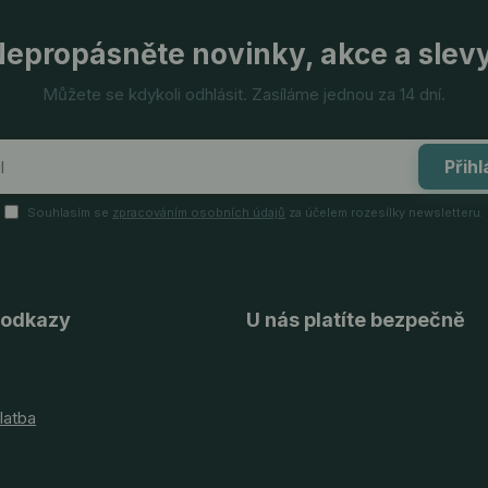
epropásněte novinky, akce a slev
Můžete se kdykoli odhlásit. Zasíláme jednou za 14 dní.
Přihl
Souhlasím se
zpracováním osobních údajů
za účelem rozesílky newsletteru.
 odkazy
U nás platíte bezpečně
latba