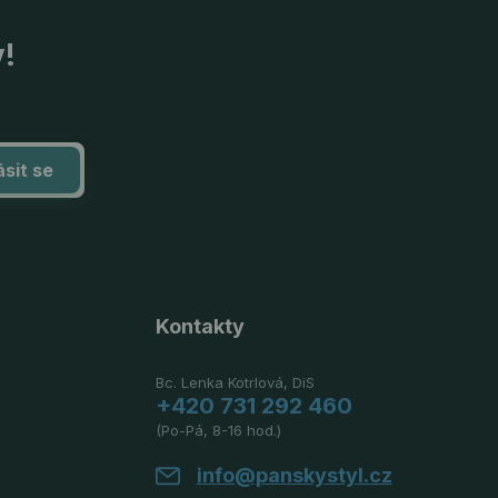
y!
ásit se
Kontakty
Bc. Lenka Kotrlová, DiS
+420 731 292 460
(Po-Pá, 8-16 hod.)
info@panskystyl.cz