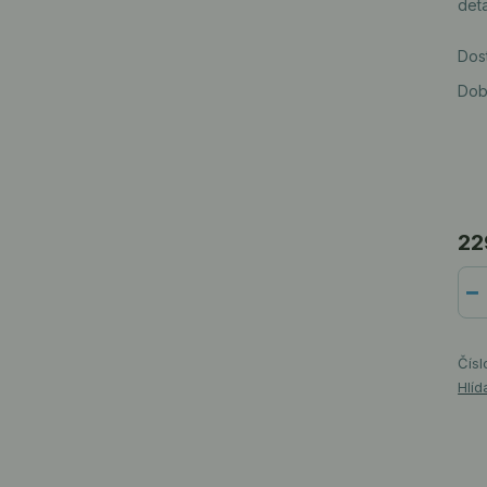
det
Dos
Dob
22
Čísl
Hlíd