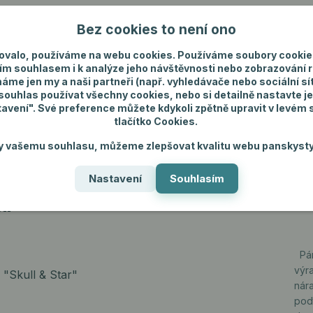
Bez cookies to není ono
Nevíte si rady? Zavolejte.
+420 731 292 4
ovalo, používáme na webu cookies. Používáme soubory cookie
ím souhlasem i k analýze jeho návštěvnosti nebo zobrazování 
máme jen my a naši partneři (např. vyhledávače nebo sociální sítě
uhlas používat všechny cookies, nebo si detailně nastavte je
tavení". Své preference můžete kdykoli zpětně upravit v levém
tlačítko Cookies.
ánské spodní prádlo
Pánské šperky
Dárky p
y vašemu souhlasu, můžeme zlepšovat kvalitu webu panskysty
Nastavení
Souhlasím
r"
r"
Pán
výr
nára
pod