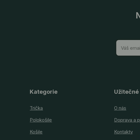
N
Kategorie
Užitečné
Trička
O nás
Polokošile
Doprava a p
Košile
Kontakty