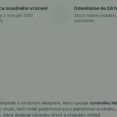
ce snadného vrácení
Odesíláme do 24 h
e z více jak 1000
Zboží máme skladem,
tů
odesíláme
doplněk s výrazným designem, který spojuje
symboliku le
ro muže, kteří chtějí podtrhnout svou jedinečnost a odvahu
 které dodávají náramku drsný a originální vzhled.