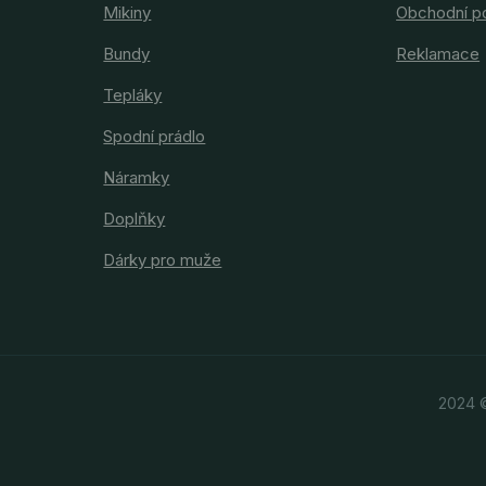
Mikiny
Obchodní p
Bundy
Reklamace
Tepláky
Spodní prádlo
Náramky
Doplňky
Dárky pro muže
2024