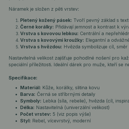
Náramek je složen z pěti vrstev:
Pletený kožený pásek:
Tvoří pevný základ s text
Černé korálky:
Přidávají jemnost a kontrast k v
Vrstva s kovovou lebkou:
Centrální a nepřehlédn
Vrstva s kovovými kroužky:
Elegantní a odvážné 
Vrstva s hvězdou:
Hvězda symbolizuje cíl, směr a 
Nastavitelná velikost zajišťuje pohodlné nošení pro k
speciální příležitosti. Ideální dárek pro muže, kteří se n
Specifikace:
Materiál:
Kůže, korálky, slitina kovu
Barva:
Černá se stříbrnými detaily
Symboly:
Lebka (síla, rebelie), hvězda (cíl, inspir
Délka:
Nastavitelná (univerzální velikost)
Počet vrstev:
5 (viz popis výše)
Styl:
Rebel, vícevrstvý, moderní