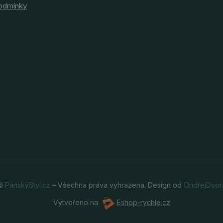
odmínky
 ©
PánskýStyl.cz
– Všechna práva vyhrazena. Design od
OndrejDvor
Vytvořeno na
Eshop-rychle.cz