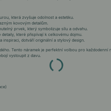
urou, která zvyšuje odolnost a estetiku.
ýrazným kovovým detailům.
utelný prvek, který symbolizuje sílu a odvahu.
detaily, které přispívají k celkovému dojmu.
inspiraci, dotváří originální a stylový design.
aždého. Tento náramek je perfektní volbou pro každodenní n
ebojí vystoupit z davu.
ace)