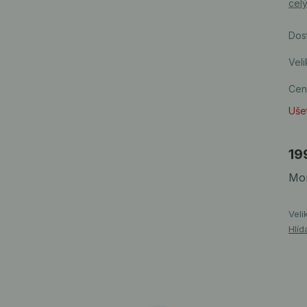
cel
Dos
Veli
Cen
Ušet
19
Mom
Veli
Hlíd