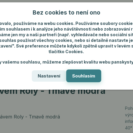
Bez cookies to není ono
Nevíte si rady? Zavolejte.
+420 731 292 4
ovalo, používáme na webu cookies. Používáme soubory cookie
ím souhlasem i k analýze jeho návštěvnosti nebo zobrazování 
máme jen my a naši partneři (např. vyhledávače nebo sociální sítě
uhlas používat všechny cookies, nebo si detailně nastavte je
tavení". Své preference můžete kdykoli zpětně upravit v levém
tlačítko Cookies.
ánské spodní prádlo
Pánské šperky
Dárky p
y vašemu souhlasu, můžeme zlepšovat kvalitu webu panskysty
Nastavení
Souhlasím
vem Roly - Tmavě modrá
ávem Roly - Tmavě modrá
Poh
výr
inf
40