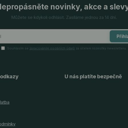
epropásněte novinky, akce a slev
Můžete se kdykoli odhlásit. Zasíláme jednou za 14 dní.
Přihl
Souhlasím se
zpracováním osobních údajů
za účelem rozesílky newsletteru.
 odkazy
U nás platíte bezpečně
latba
odmínky