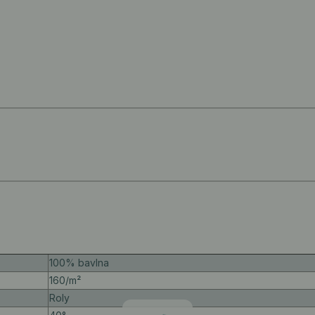
100% bavlna
160/m²
Roly