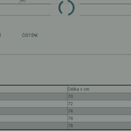
40°
Í
ČIŠTĚNÍ
Délka v cm
70
72
74
76
78