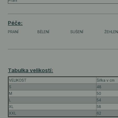
Praní
Péče:
PRANÍ
BĚLENÍ
SUŠENÍ
ŽEHLEN
Tabulka velikostí:
VELIKOST
Šířka v cm
S
48
M
50
L
54
XL
58
XXL
62