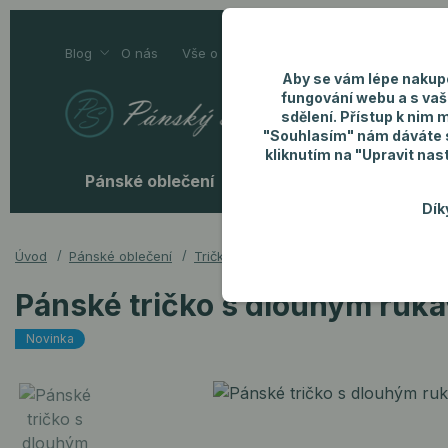
Blog
O nás
Vše o nákupu
Kontakty
Aby se vám lépe nakup
fungování webu a s vaš
sdělení. Přístup k nim 
"Souhlasím" nám dáváte so
kliknutím na "Upravit nas
Pánské oblečení
Pánské doplňky
P
Dík
Úvod
Pánské oblečení
Trička
Pánské tričko s dlouhým ruká
Pánské tričko s dlouhým ruk
Novinka