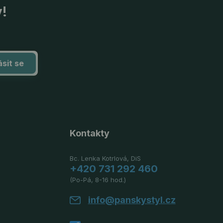
y!
ásit se
Kontakty
Bc. Lenka Kotrlová, DiS
+420 731 292 460
(Po-Pá, 8-16 hod.)
info@panskystyl.cz