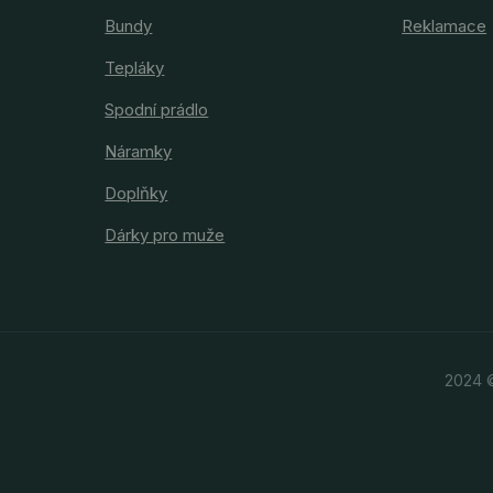
Bundy
Reklamace
Tepláky
Spodní prádlo
Náramky
Doplňky
Dárky pro muže
2024