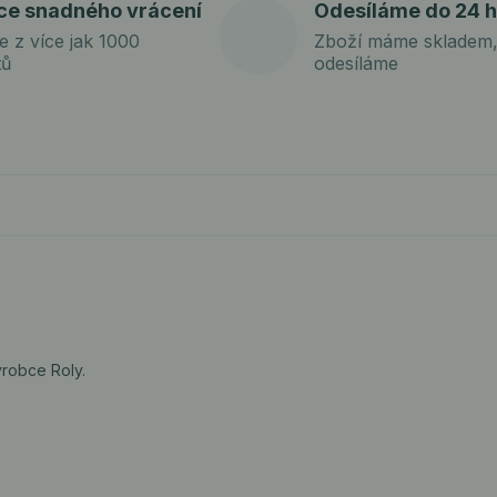
ce snadného vrácení
Odesíláme do 24 h
e z více jak 1000
Zboží máme skladem,
tů
odesíláme
robce Roly.