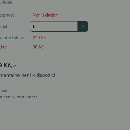
ý popis
tupnost
Není skladem
kost
a před slevou
229 Kč
říte
30 Kč
9 Kč
/
ks
entálně není k dispozici
kost:
L
at cenu / dostupnost