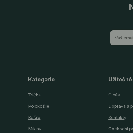
N
Kategorie
Užitečné
Trička
O nás
Polokošile
Doprava a p
Košile
Kontakty
Mikiny
Obchodní p