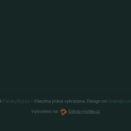
 ©
PánskýStyl.cz
– Všechna práva vyhrazena. Design od
OndrejDvor
Vytvořeno na
Eshop-rychle.cz