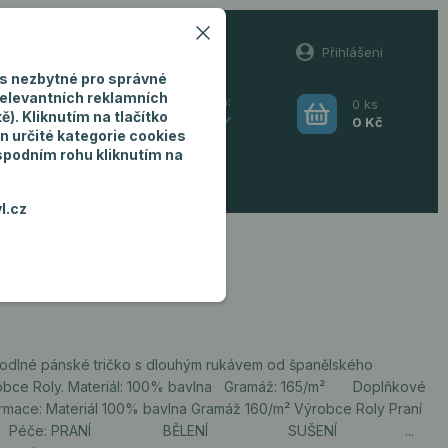
60
Přihlášení
(Po-Pá, 8-16 hod.)
s nezbytné pro správné
relevantních reklamních
0
ks
Hledat
). Kliknutím na tlačítko
CZK
0 Kč
n určité kategorie cookies
 spodním rohu kliknutím na
ro muže
l.cz
odlné pánské tričko s dlouhým rukávem od španělského
obce Roly. Materiál: 100% bavlna Gramáž: 165/m² Doplňkové
ormace: Materiál 100% bavlna Gramáž 160/m² Výrobce Roly Praní
° Péče: PRANÍ BĚLENÍ SUŠENÍ ...