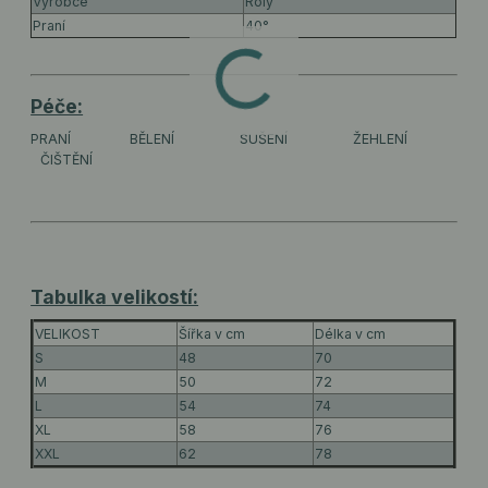
Výrobce
Roly
Praní
40°
Péče:
PRANÍ
BĚLENÍ
SUŠENÍ
ŽEHLENÍ
ČIŠTĚNÍ
Tabulka velikostí:
VELIKOST
Šířka v cm
Délka v cm
S
48
70
M
50
72
L
54
74
XL
58
76
XXL
62
78