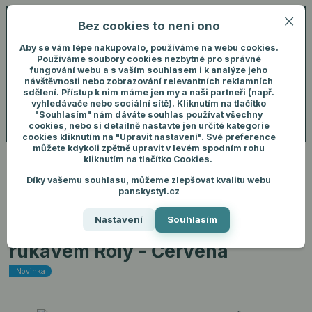
Bez cookies to není ono
0
ks
+420 731 292 460
CZK
0 Kč
(Po-Pá, 8-16 hod.)
Aby se vám lépe nakupovalo, používáme na webu cookies.
Používáme soubory cookies nezbytné pro správné
fungování webu a s vaším souhlasem i k analýze jeho
Menu
Přihlášení
návštěvnosti nebo zobrazování relevantních reklamních
sdělení. Přístup k nim máme jen my a naši partneři (např.
vyhledávače nebo sociální sítě). Kliknutím na tlačítko
"Souhlasím" nám dáváte souhlas používat všechny
Hledat
cookies, nebo si detailně nastavte jen určité kategorie
cookies kliknutím na "Upravit nastavení". Své preference
můžete kdykoli zpětně upravit v levém spodním rohu
kliknutím na tlačítko Cookies.
Díky vašemu souhlasu, můžeme zlepšovat kvalitu webu
Úvod
Pánské oblečení
Trička
Pánské tričko s dlouhým rukávem Roly
panskystyl.cz
- Červená
Nastavení
Souhlasím
Pánské tričko s dlouhým
rukávem Roly - Červená
Novinka