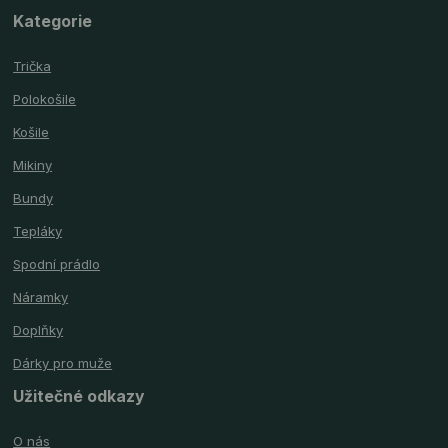
Kategorie
Trička
Polokošile
Košile
Mikiny
Bundy
Tepláky
Spodní prádlo
Náramky
Doplňky
Dárky pro muže
Užitečné odkazy
O nás