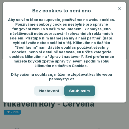
Bez cookies to není ono
0
ks
+420 731 292 460
CZK
0 Kč
(Po-Pá, 8-16 hod.)
Aby se vám lépe nakupovalo, používáme na webu cookies.
Používáme soubory cookies nezbytné pro správné
fungování webu a s vaším souhlasem i k analýze jeho
Menu
Přihlášení
návštěvnosti nebo zobrazování relevantních reklamních
sdělení. Přístup k nim máme jen my a naši partneři (např.
vyhledávače nebo sociální sítě). Kliknutím na tlačítko
"Souhlasím" nám dáváte souhlas používat všechny
Hledat
cookies, nebo si detailně nastavte jen určité kategorie
cookies kliknutím na "Upravit nastavení". Své preference
můžete kdykoli zpětně upravit v levém spodním rohu
kliknutím na tlačítko Cookies.
Díky vašemu souhlasu, můžeme zlepšovat kvalitu webu
Úvod
Pánské oblečení
Trička
Pánské tričko s dlouhým rukávem Roly
panskystyl.cz
- Červená
Nastavení
Souhlasím
Pánské tričko s dlouhým
rukávem Roly - Červená
Novinka