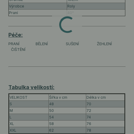
Výrobce
Roly
Praní
40°
Péče:
PRANÍ
BĚLENÍ
SUŠENÍ
ŽEHLENÍ
ČIŠTĚNÍ
Tabulka velikostí:
VELIKOST
Šířka v cm
Délka v cm
S
48
70
M
50
72
L
54
74
XL
58
76
XXL
62
78