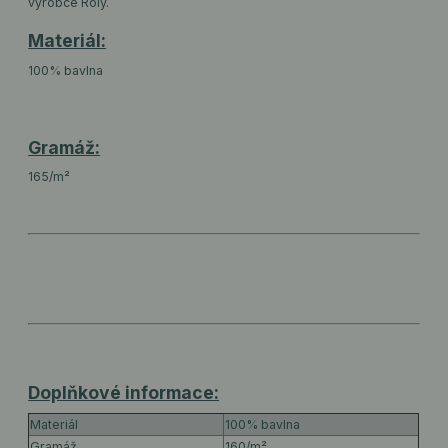
výrobce Roly.
Materiál:
100% bavlna
Gramáž:
165/m²
Doplňkové informace:
Materiál
100% bavlna
Gramáž
160/m²