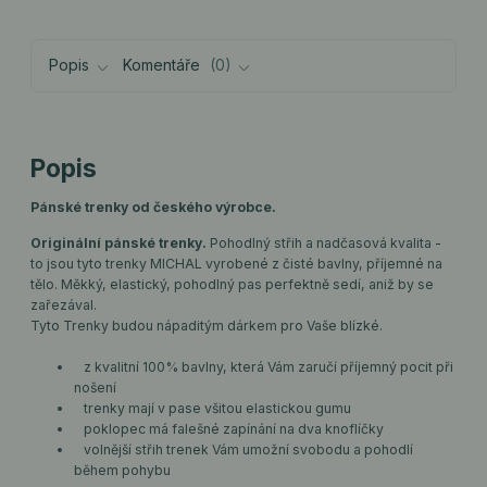
Popis
Komentáře
0
Popis
Pánské trenky od českého výrobce.
Originální pánské trenky.
Pohodlný střih a nadčasová kvalita -
to jsou tyto trenky MICHAL vyrobené z čisté bavlny, příjemné na
tělo. Měkký, elastický, pohodlný pas perfektně sedí, aniž by se
zařezával.
Tyto Trenky budou nápaditým dárkem pro Vaše blízké.
z kvalitní 100% bavlny, která Vám zaručí příjemný pocit při
nošení
trenky mají v pase všitou elastickou gumu
poklopec má falešné zapínání na dva knoflíčky
volnější střih trenek Vám umožní svobodu a pohodlí
během pohybu