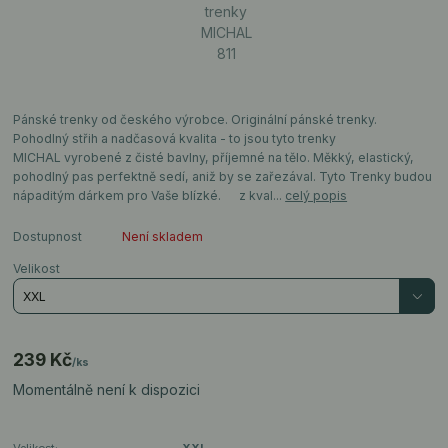
Pánské trenky od českého výrobce. Originální pánské trenky.
Pohodlný střih a nadčasová kvalita - to jsou tyto trenky
MICHAL vyrobené z čisté bavlny, příjemné na tělo. Měkký, elastický,
pohodlný pas perfektně sedí, aniž by se zařezával. Tyto Trenky budou
nápaditým dárkem pro Vaše blízké. z kval...
celý popis
Dostupnost
Není skladem
Velikost
239 Kč
/
ks
Momentálně není k dispozici