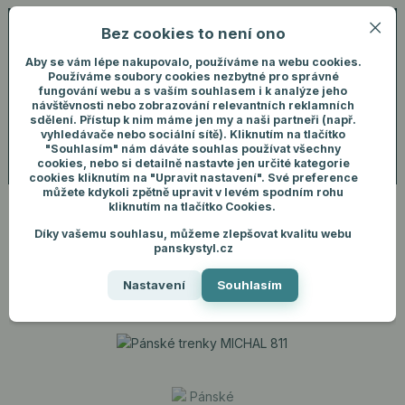
Bez cookies to není ono
0
ks
+420 731 292 460
CZK
0 Kč
(Po-Pá, 8-16 hod.)
Aby se vám lépe nakupovalo, používáme na webu cookies.
Používáme soubory cookies nezbytné pro správné
fungování webu a s vaším souhlasem i k analýze jeho
Menu
Přihlášení
návštěvnosti nebo zobrazování relevantních reklamních
sdělení. Přístup k nim máme jen my a naši partneři (např.
vyhledávače nebo sociální sítě). Kliknutím na tlačítko
"Souhlasím" nám dáváte souhlas používat všechny
Hledat
cookies, nebo si detailně nastavte jen určité kategorie
cookies kliknutím na "Upravit nastavení". Své preference
můžete kdykoli zpětně upravit v levém spodním rohu
kliknutím na tlačítko Cookies.
Díky vašemu souhlasu, můžeme zlepšovat kvalitu webu
Úvod
Pánské spodní prádlo
Trenky
Pánské trenky MICHAL 811
panskystyl.cz
Pánské trenky MICHAL 811
Nastavení
Souhlasím