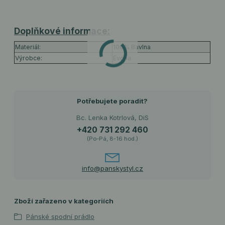
Doplňkové informace:
Materiál:
100% Bavlna
Výrobce:
Evona
Potřebujete poradit?
Bc. Lenka Kotrlová, DiS
+420 731 292 460
(Po-Pá, 8-16 hod.)
info@panskystyl.cz
Zboží zařazeno v kategoriích
Pánské spodní prádlo