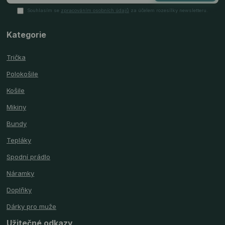
Souhlasím se
zpracováním osobních údajů
za účelem rozesílky newsletteru.
Kategorie
Trička
Polokošile
Košile
Mikiny
Bundy
Tepláky
Spodní prádlo
Náramky
Doplňky
Dárky pro muže
Užitečné odkazy