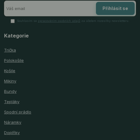
Přihlásit se
Souhlasím se
zpracováním osobních údajů
za účelem rozesílky newsletteru.
Kategorie
Trička
Polokošile
Košile
Mikiny
Bundy
Tepláky
Spodní prádlo
Náramky
Doplňky