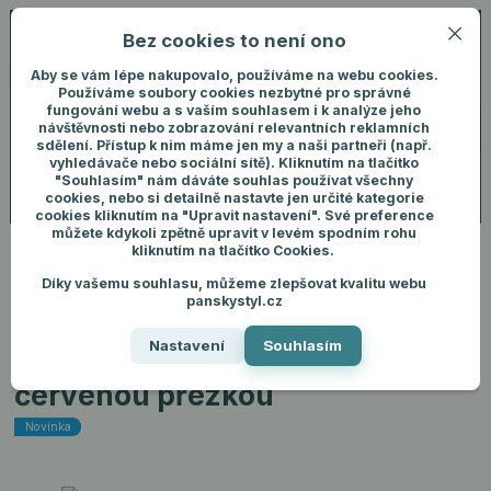
Bez cookies to není ono
0
ks
+420 731 292 460
CZK
0 Kč
(Po-Pá, 8-16 hod.)
Aby se vám lépe nakupovalo, používáme na webu cookies.
Používáme soubory cookies nezbytné pro správné
fungování webu a s vaším souhlasem i k analýze jeho
Menu
Přihlášení
návštěvnosti nebo zobrazování relevantních reklamních
sdělení. Přístup k nim máme jen my a naši partneři (např.
vyhledávače nebo sociální sítě). Kliknutím na tlačítko
"Souhlasím" nám dáváte souhlas používat všechny
Hledat
cookies, nebo si detailně nastavte jen určité kategorie
cookies kliknutím na "Upravit nastavení". Své preference
můžete kdykoli zpětně upravit v levém spodním rohu
kliknutím na tlačítko Cookies.
Díky vašemu souhlasu, můžeme zlepšovat kvalitu webu
Úvod
Pánské doplňky
Peněženky
Pánská kožená peněženka s
panskystyl.cz
červenou přezkou
Nastavení
Souhlasím
Pánská kožená peněženka s
červenou přezkou
Novinka