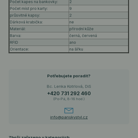
Počet kapes na bankovky:
2
Počet míst pro karty:
9
průsvitné kapsy:
2
Dárková krabička:
ne
Materiál:
přírodní kůže
Barva:
černá, červená
RFID
ano
Orientace:
na šířku
Potřebujete poradit?
Bc. Lenka Kotrlová, DiS
+420 731 292 460
(Po-Pá, 8-16 hod.)
info@panskystyl.cz
Zboží zařazeno v kategoriích