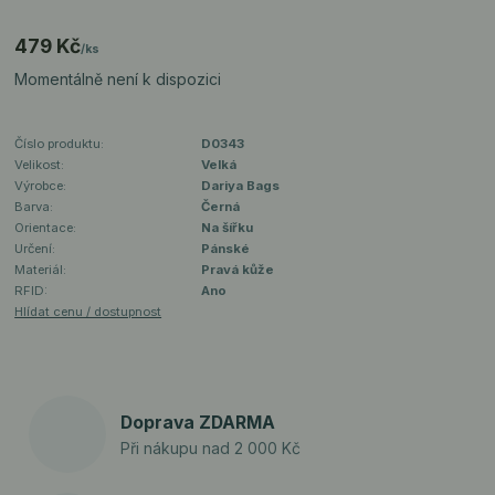
479 Kč
/
ks
Momentálně není k dispozici
Číslo produktu:
D0343
Velikost:
Velká
Výrobce:
Dariya Bags
Barva:
Černá
Orientace:
Na šířku
Určení:
Pánské
Materiál:
Pravá kůže
RFID:
Ano
Hlídat cenu / dostupnost
Doprava ZDARMA
Při nákupu nad 2 000 Kč