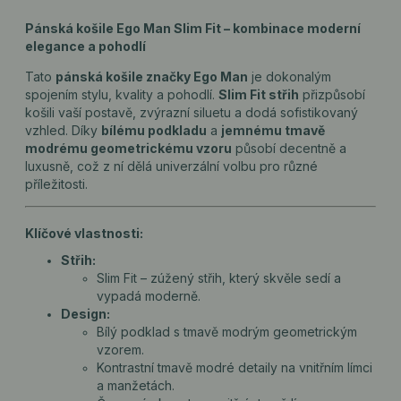
Pánská košile Ego Man Slim Fit – kombinace moderní
elegance a pohodlí
Tato
pánská košile značky Ego Man
je dokonalým
spojením stylu, kvality a pohodlí.
Slim Fit střih
přizpůsobí
košili vaší postavě, zvýrazní siluetu a dodá sofistikovaný
vzhled. Díky
bílému podkladu
a
jemnému tmavě
modrému geometrickému vzoru
působí decentně a
luxusně, což z ní dělá univerzální volbu pro různé
příležitosti.
Klíčové vlastnosti:
Střih:
Slim Fit – zúžený střih, který skvěle sedí a
vypadá moderně.
Design:
Bílý podklad s tmavě modrým geometrickým
vzorem.
Kontrastní tmavě modré detaily na vnitřním límci
a manžetách.