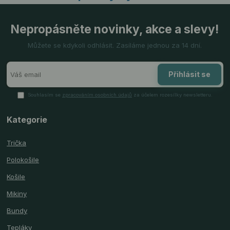
Nepropásněte novinky, akce a slevy!
Můžete se kdykoli odhlásit. Zasíláme jednou za 14 dní.
Přihlásit se
Souhlasím se
zpracováním osobních údajů
za účelem rozesílky newsletteru.
Kategorie
Trička
Polokošile
Košile
Mikiny
Bundy
Tepláky