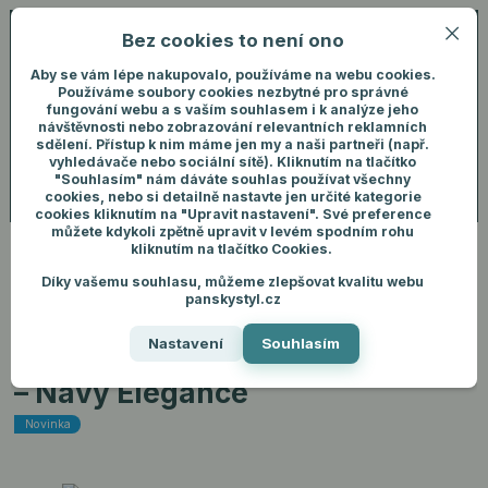
Bez cookies to není ono
0
ks
+420 731 292 460
CZK
0 Kč
(Po-Pá, 8-16 hod.)
Aby se vám lépe nakupovalo, používáme na webu cookies.
Používáme soubory cookies nezbytné pro správné
fungování webu a s vaším souhlasem i k analýze jeho
Menu
Přihlášení
návštěvnosti nebo zobrazování relevantních reklamních
sdělení. Přístup k nim máme jen my a naši partneři (např.
vyhledávače nebo sociální sítě). Kliknutím na tlačítko
"Souhlasím" nám dáváte souhlas používat všechny
Hledat
cookies, nebo si detailně nastavte jen určité kategorie
cookies kliknutím na "Upravit nastavení". Své preference
můžete kdykoli zpětně upravit v levém spodním rohu
kliknutím na tlačítko Cookies.
Díky vašemu souhlasu, můžeme zlepšovat kvalitu webu
Úvod
Pánské oblečení
Košile
Pánská košile Ego Man Slim Fit – Navy
panskystyl.cz
Elegance
Nastavení
Souhlasím
Pánská košile Ego Man Slim Fit
– Navy Elegance
Novinka