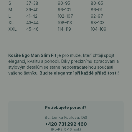
S
37–38
90–95
80–85
M
39–40
96–101
86–91
L
41–42
102–107
92–97
XL
43–44
108–113
98–103
XXL
45–46
114–119
104–109
Košile Ego Man Slim Fit
je pro muže, kteří chtějí spojit
eleganci, kvalitu a pohodlí. Díky preciznímu zpracování a
stylovým detailům se stane nepostradatelnou součástí
vašeho šatníku.
Buďte elegantní při každé příležitosti!
Potřebujete poradit?
Bc. Lenka Kotrlová, DiS
+420 731 292 460
(Po-Pá, 8-16 hod.)