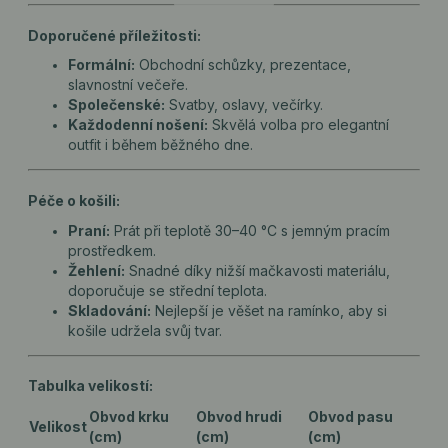
Doporučené příležitosti:
Formální:
Obchodní schůzky, prezentace,
slavnostní večeře.
Společenské:
Svatby, oslavy, večírky.
Každodenní nošení:
Skvělá volba pro elegantní
outfit i během běžného dne.
Péče o košili:
Praní:
Prát při teplotě 30–40 °C s jemným pracím
prostředkem.
Žehlení:
Snadné díky nižší mačkavosti materiálu,
doporučuje se střední teplota.
Skladování:
Nejlepší je věšet na ramínko, aby si
košile udržela svůj tvar.
Tabulka velikostí:
Obvod krku
Obvod hrudi
Obvod pasu
Velikost
(cm)
(cm)
(cm)