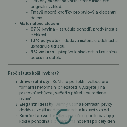
Červený akcent na vnitřní straně límce pro
originální vzhled.
Tmavě modré knoflíky pro stylový a elegantní
dojem.
Materiálové složení:
87 % bavlna
– zaručuje pohodlí, prodyšnost a
měkkost.
10 % polyester
– dodává materiálu odolnost a
usnadňuje údržbu.
3 % viskóza
– přispívá k hladkosti a luxusnímu
pocitu na dotek.
Proč si tuto košili vybrat?
Univerzální styl:
Košile je perfektní volbou pro
formální i neformální příležitosti. Využijete ji na
pracovní schůzce, večeři s přáteli i na rodinné
oslavě.
Elegantní detaily:
Jemný vzor a kontrastní prvky
dodávají košili moderní nádech a luxusní vzhled.
Komfort a kvalita:
Díky vysokému podílu bavlny je
košile pohodlná a příjemná na nošení i po celý den.