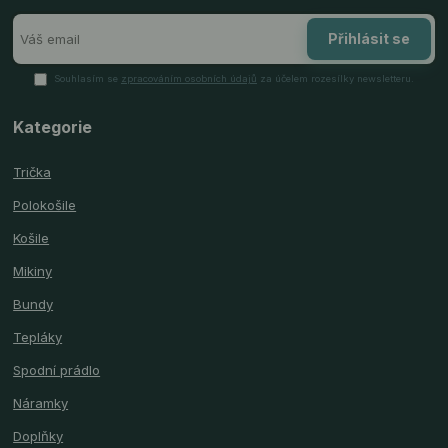
Přihlásit se
Souhlasím se
zpracováním osobních údajů
za účelem rozesílky newsletteru.
Kategorie
Trička
Polokošile
Košile
Mikiny
Bundy
Tepláky
Spodní prádlo
Náramky
Doplňky