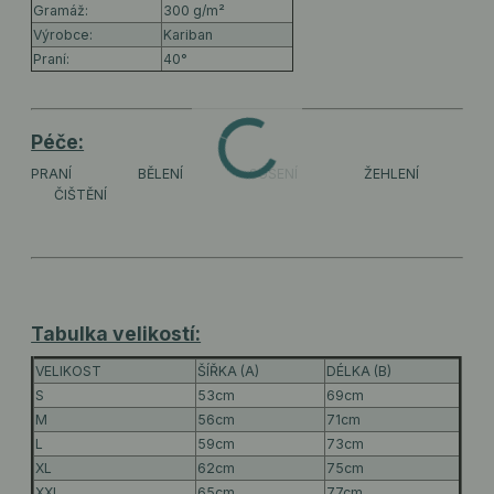
Gramáž:
300 g/m²
Výrobce:
Kariban
Praní:
40°
Péče:
PRANÍ
BĚLENÍ
SUŠENÍ
ŽEHLENÍ
ČIŠTĚNÍ
Tabulka velikostí:
VELIKOST
ŠÍŘKA (A)
DÉLKA (B)
S
53cm
69cm
M
56cm
71cm
L
59cm
73cm
XL
62cm
75cm
XXL
65cm
77cm