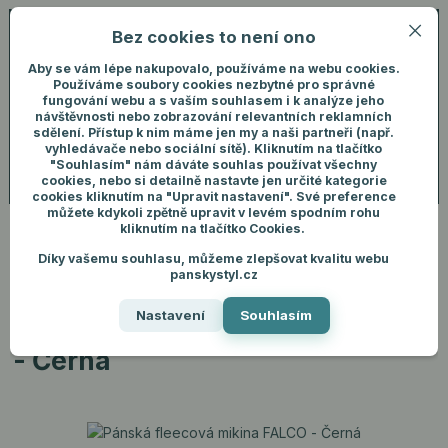
Bez cookies to není ono
0
ks
+420 731 292 460
CZK
0 Kč
(Po-Pá, 8-16 hod.)
Aby se vám lépe nakupovalo, používáme na webu cookies.
Používáme soubory cookies nezbytné pro správné
fungování webu a s vaším souhlasem i k analýze jeho
Menu
Přihlášení
návštěvnosti nebo zobrazování relevantních reklamních
sdělení. Přístup k nim máme jen my a naši partneři (např.
vyhledávače nebo sociální sítě). Kliknutím na tlačítko
"Souhlasím" nám dáváte souhlas používat všechny
Hledat
cookies, nebo si detailně nastavte jen určité kategorie
cookies kliknutím na "Upravit nastavení". Své preference
můžete kdykoli zpětně upravit v levém spodním rohu
kliknutím na tlačítko Cookies.
Díky vašemu souhlasu, můžeme zlepšovat kvalitu webu
Úvod
Pánské oblečení
Mikiny
Pánská fleecová mikina FALCO -
panskystyl.cz
Černá
Nastavení
Souhlasím
Pánská fleecová mikina FALCO
- Černá