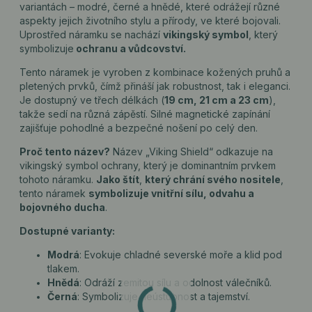
variantách – modré, černé a hnědé, které odrážejí různé
aspekty jejich životního stylu a přírody, ve které bojovali.
Uprostřed náramku se nachází
vikingský symbol
, který
symbolizuje
ochranu a vůdcovství.
Tento náramek je vyroben z kombinace kožených pruhů a
pletených prvků, čímž přináší jak robustnost, tak i eleganci.
Je dostupný ve třech délkách (
19 cm, 21 cm a 23 cm
),
takže sedí na různá zápěstí. Silné magnetické zapínání
zajišťuje pohodlné a bezpečné nošení po celý den.
Proč tento název?
Název „Viking Shield“ odkazuje na
vikingský symbol ochrany, který je dominantním prvkem
tohoto náramku.
Jako štít
,
který chrání svého nositele
,
tento náramek
symbolizuje vnitřní sílu, odvahu a
bojovného ducha
.
Dostupné varianty:
Modrá
: Evokuje chladné severské moře a klid pod
tlakem.
Hnědá
: Odráží zemitou sílu a odolnost válečníků.
Černá
: Symbolizuje neústupnost a tajemství.