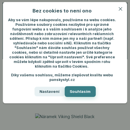
Bez cookies to není ono
0
ks
+420 731 292 460
CZK
0 Kč
(Po-Pá, 8-16 hod.)
Aby se vám lépe nakupovalo, používáme na webu cookies.
Používáme soubory cookies nezbytné pro správné
fungování webu a s vaším souhlasem i k analýze jeho
Menu
Přihlášení
návštěvnosti nebo zobrazování relevantních reklamních
sdělení. Přístup k nim máme jen my a naši partneři (např.
vyhledávače nebo sociální sítě). Kliknutím na tlačítko
"Souhlasím" nám dáváte souhlas používat všechny
Hledat
cookies, nebo si detailně nastavte jen určité kategorie
cookies kliknutím na "Upravit nastavení". Své preference
můžete kdykoli zpětně upravit v levém spodním rohu
kliknutím na tlačítko Cookies.
Díky vašemu souhlasu, můžeme zlepšovat kvalitu webu
Úvod
Pánské šperky
Náramky
Náramek Viking Shield Black
panskystyl.cz
Náramek Viking Shield Black
Nastavení
Souhlasím
Novinka