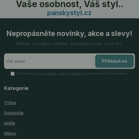
Vaše osobnost, Váš styl..
panskystyl.cz
Nepropásněte novinky, akce a slevy!
Můžete se kdykoli odhlásit. Zasíláme jednou za 14 dní.
Přihlásit se
Souhlasím se
zpracováním osobních údajů
za účelem rozesílky newsletteru.
Kategorie
Trička
Polokošile
Košile
Mikiny