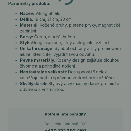
Parametry produktu:
Název:
Viking Shield
Délka:
19 cm, 21 cm, 23 cm
Materiál:
Kožené pruhy, pletené prvky, magnetické
zapínání
Barvy:
Černá, modrá, hnědá
Styl:
Viking inspirace, silný a elegantní vzhled
Unikátní design:
Symbol ochrany a síly pro moderní
muže, kteří chtějí vyjádřit svou odvahu.
Pevné materiály:
Kožený design zajišťuje dlouhou
životnost a pohodlné nošení.
Nastavitelné velikosti:
Dostupnost tří délek
umožňuje najít tu správnou velikost pro každého.
Skvělý dárek:
Stylový a významný dárek pro muže s
odvahou a vnitřní silou.
Potřebujete poradit?
Bc. Lenka Kotrlová, DiS
+420 731 292 460