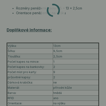
Rozměry peněženky jsou 9,5 x 13 x 2,5cm
Orientace peněženky: na výšku
Doplňkové informace:
Výška:
13cm
Šířka:
9,5cm
Tloušťka:
2,5cm
Počet kapes na mince:
1
Počet kapes na bankovky:
2
Počet míst pro karty:
9
průsvitné kapsy:
2
Dárková krabička:
ne
Materiál:
přírodní kůže
Barva:
hnědá
RFID
ano
Orientace:
na výšku