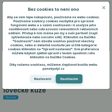
Bez cookies to není ono
0
ks
+420 731 292 460
CZK
0 Kč
(Po-Pá, 8-16 hod.)
Aby se vám lépe nakupovalo, používáme na webu cookies.
Používáme soubory cookies nezbytné pro správné
fungování webu a s vaším souhlasem i k analýze jeho
Menu
Přihlášení
návštěvnosti nebo zobrazování relevantních reklamních
sdělení. Přístup k nim máme jen my a naši partneři (např.
vyhledávače nebo sociální sítě). Kliknutím na tlačítko
"Souhlasím" nám dáváte souhlas používat všechny
Hledat
cookies, nebo si detailně nastavte jen určité kategorie
cookies kliknutím na "Upravit nastavení". Své preference
můžete kdykoli zpětně upravit v levém spodním rohu
kliknutím na tlačítko Cookies.
Díky vašemu souhlasu, můžeme zlepšovat kvalitu webu
Úvod
Pánské doplňky
Peněženky
Kvalitní pánská peněženka z
panskystyl.cz
lovecké kůže
Nastavení
Souhlasím
Kvalitní pánská peněženka z
lovecké kůže
Novinka