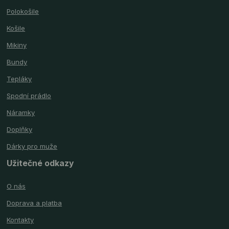
Polokošile
Košile
Mikiny
Bundy
Tepláky
Spodní prádlo
Náramky
Doplňky
Dárky pro muže
Užitečné odkazy
O nás
Doprava a platba
Kontakty