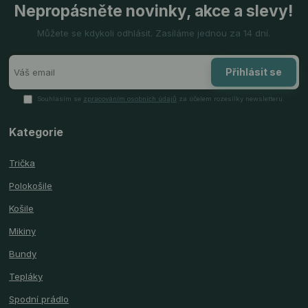
Nepropásněte novinky, akce a slevy!
Můžete se kdykoli odhlásit. Zasíláme jednou za 14 dní.
Přihlásit se
Souhlasím se
zpracováním osobních údajů
za účelem rozesílky newsletteru.
Kategorie
Trička
Polokošile
Košile
Mikiny
Bundy
Tepláky
Spodní prádlo