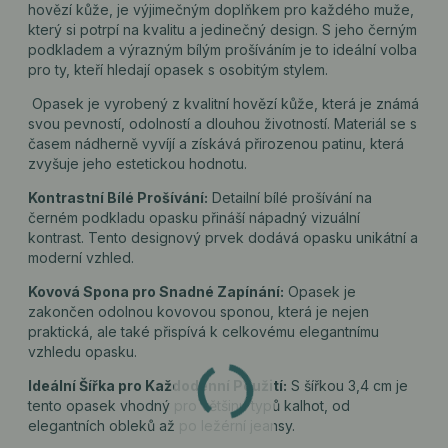
hovězí kůže, je výjimečným doplňkem pro každého muže,
který si potrpí na kvalitu a jedinečný design. S jeho černým
podkladem a výrazným bílým prošíváním je to ideální volba
pro ty, kteří hledají opasek s osobitým stylem.
Opasek je vyrobený z kvalitní hovězí kůže, která je známá
svou pevností, odolností a dlouhou životností. Materiál se s
časem nádherně vyvíjí a získává přirozenou patinu, která
zvyšuje jeho estetickou hodnotu.
Kontrastní Bílé Prošívání:
Detailní bílé prošívání na
černém podkladu opasku přináší nápadný vizuální
kontrast. Tento designový prvek dodává opasku unikátní a
moderní vzhled.
Kovová Spona pro Snadné Zapínání:
Opasek je
zakončen odolnou kovovou sponou, která je nejen
praktická, ale také přispívá k celkovému elegantnímu
vzhledu opasku.
Ideální Šířka pro Každodenní Použití:
S šířkou 3,4 cm je
tento opasek vhodný pro většinu typů kalhot, od
elegantních obleků až po ležérní jeansy.