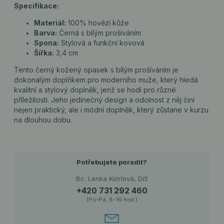
Specifikace:
Materiál:
100% hovězí kůže
Barva:
Černá s bílým prošíváním
Spona:
Stylová a funkční kovová
Šířka:
3,4 cm
Tento černý kožený opasek s bílým prošíváním je
dokonalým doplňkem pro moderního muže, který hledá
kvalitní a stylový doplněk, jenž se hodí pro různé
příležitosti. Jeho jedinečný design a odolnost z něj činí
nejen praktický, ale i módní doplněk, který zůstane v kurzu
na dlouhou dobu.
Potřebujete poradit?
Bc. Lenka Kotrlová, DiS
+420 731 292 460
(Po-Pá, 8-16 hod.)