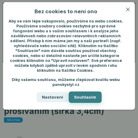
Bez cookies to není ono
0
ks
+420 731 292 460
CZK
0 Kč
(Po-Pá, 8-16 hod.)
Aby se vám lépe nakupovalo, používáme na webu cookies.
Používáme soubory cookies nezbytné pro správné
fungování webu a s vaším souhlasem i k analýze jeho
Menu
Přihlášení
návštěvnosti nebo zobrazování relevantních reklamních
sdělení. Přístup k nim máme jen my a naši partneři (např.
vyhledávače nebo sociální sítě). Kliknutím na tlačítko
"Souhlasím" nám dáváte souhlas používat všechny
Hledat
cookies, nebo si detailně nastavte jen určité kategorie
cookies kliknutím na "Upravit nastavení". Své preference
můžete kdykoli zpětně upravit v levém spodním rohu
kliknutím na tlačítko Cookies.
Díky vašemu souhlasu, můžeme zlepšovat kvalitu webu
Úvod
Pánské doplňky
Opasky
Kožený opasek s bílým prošiváním
panskystyl.cz
(šířka 3,4cm)
Nastavení
Souhlasím
Kožený opasek s bílým
prošiváním (šířka 3,4cm)
Novinka