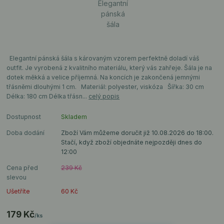
Elegantní pánská šála s károvaným vzorem perfektně doladí váš
outfit. Je vyrobená z kvalitního materiálu, který vás zahřeje. Šála je na
dotek měkká a velice příjemná. Na koncích je zakončená jemnými
třásněmi dlouhými 1 cm. Materiál: polyester, viskóza Šířka: 30 cm
Délka: 180 cm Délka třásn...
celý popis
Dostupnost
Skladem
Doba dodání
Zboží Vám můžeme doručit již 10.08.2026 do 18:00.
Stačí, když zboží objednáte nejpozději dnes do
12:00
Cena před
239 Kč
slevou
Ušetříte
60 Kč
179 Kč
/
ks