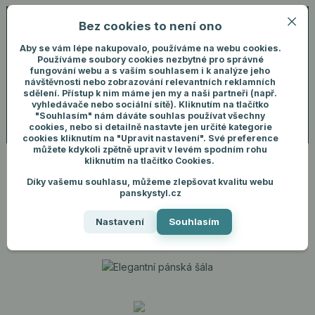
Bez cookies to není ono
0
ks
+420 731 292 460
CZK
0 Kč
(Po-Pá, 8-16 hod.)
Aby se vám lépe nakupovalo, používáme na webu cookies.
Používáme soubory cookies nezbytné pro správné
fungování webu a s vaším souhlasem i k analýze jeho
Menu
Přihlášení
návštěvnosti nebo zobrazování relevantních reklamních
sdělení. Přístup k nim máme jen my a naši partneři (např.
vyhledávače nebo sociální sítě). Kliknutím na tlačítko
"Souhlasím" nám dáváte souhlas používat všechny
Hledat
cookies, nebo si detailně nastavte jen určité kategorie
cookies kliknutím na "Upravit nastavení". Své preference
můžete kdykoli zpětně upravit v levém spodním rohu
kliknutím na tlačítko Cookies.
Díky vašemu souhlasu, můžeme zlepšovat kvalitu webu
Úvod
Pánské doplňky
Šály
Elegantní pánská šála
panskystyl.cz
Elegantní pánská šála
Nastavení
Souhlasím