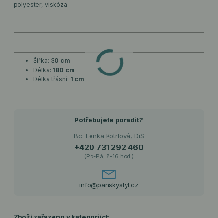
polyester, viskóza
Šířka:
30 cm
Délka:
180 cm
Délka třásní:
1 cm
Potřebujete poradit?
Bc. Lenka Kotrlová, DiS
+420 731 292 460
(Po-Pá, 8-16 hod.)
info@panskystyl.cz
Zboží zařazeno v kategoriích