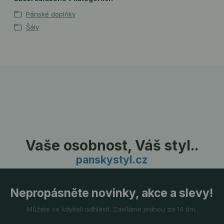
Pánské doplňky
Šály
Vaše osobnost, Váš styl..
panskystyl.cz
Nepropásněte novinky, akce a slevy!
Můžete se kdykoli odhlásit. Zasíláme jednou za 14 dní.