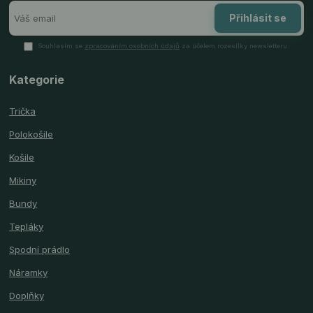
Přihlásit se
Souhlasím se
zpracováním osobních údajů
za účelem rozesílky newsletteru.
Kategorie
Trička
Polokošile
Košile
Mikiny
Bundy
Tepláky
Spodní prádlo
Náramky
Doplňky