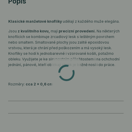
Popis
Klasické manžetové knoflíky
udělají z každého muže elegána.
Jsou
z kvalitního kovu,
mají
precizní provedení.
Na některých
knoflících se kombinuje zrcadlový lesk s leštěným povrchem
nebo smaltem. Smaltované plochy jsou zalité epoxidovou
vrstvou, která je chrání před poškozením a má vysoký lesk.
Knoflíky se hodí k jednobarevné i vzorované košili, potažmo
obleku. Využijete je ke slavnostním příležitostem i na ochchodní
jednání, pánové, kteří oblékají oblek je běžně nosí i do práce.
Rozměry:
cca 2 x 0,6 cm