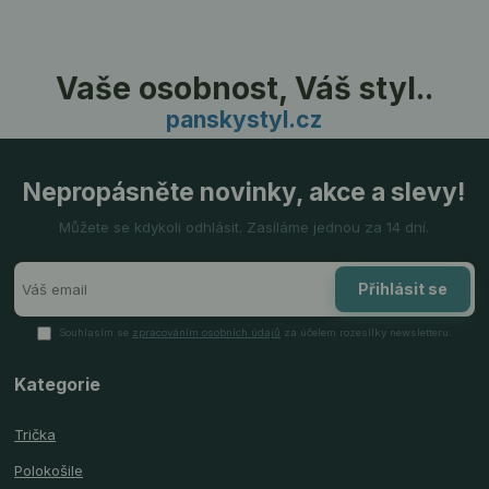
Vaše osobnost, Váš styl..
panskystyl.cz
Nepropásněte novinky, akce a slevy!
Můžete se kdykoli odhlásit. Zasíláme jednou za 14 dní.
Přihlásit se
Souhlasím se
zpracováním osobních údajů
za účelem rozesílky newsletteru.
Kategorie
Trička
Polokošile