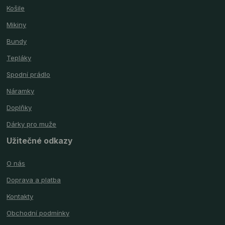
Košile
Mikiny
Bundy
Tepláky
Spodní prádlo
Náramky
Doplňky
Dárky pro muže
Užitečné odkazy
O nás
Doprava a platba
Kontakty
Obchodní podmínky