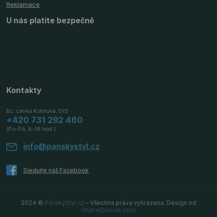
Reklamace
U nás platíte bezpečně
Kontakty
Bc. Lenka Kotrlová, DiS
+420 731 292 460
(Po-Pá, 8-16 hod.)
info@panskystyl.cz
2024 ©
PánskýStyl.cz
– Všechna práva vyhrazena. Design od
OndrejDvorak.com