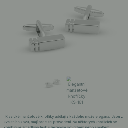
Klasické manžetové knoflíky udělají z každého muže elegána. Jsou z
kvalitního kovu, mají precizní provedení. Na některých knoflících se
kombinuje zrcadlový lesk s leštěným povrchem nebo smaltem.