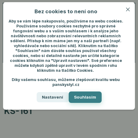
Bez cookies to není ono
0
ks
+420 731 292 460
CZK
0 Kč
(Po-Pá, 8-16 hod.)
Aby se vám lépe nakupovalo, používáme na webu cookies.
Používáme soubory cookies nezbytné pro správné
fungování webu a s vaším souhlasem i k analýze jeho
Menu
Přihlášení
návštěvnosti nebo zobrazování relevantních reklamních
sdělení. Přístup k nim máme jen my a naši partneři (např.
vyhledávače nebo sociální sítě). Kliknutím na tlačítko
"Souhlasím" nám dáváte souhlas používat všechny
Hledat
cookies, nebo si detailně nastavte jen určité kategorie
cookies kliknutím na "Upravit nastavení". Své preference
můžete kdykoli zpětně upravit v levém spodním rohu
kliknutím na tlačítko Cookies.
Díky vašemu souhlasu, můžeme zlepšovat kvalitu webu
Úvod
Pánské doplňky
Manžetové knoflíky a spony
Elegantní
panskystyl.cz
manžetové knoflíčky KS-161
Nastavení
Souhlasím
Elegantní manžetové knoflíčky
KS-161