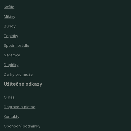
Košile
Mikiny
Bundy
Tepláky
Spodní prádlo
Náramky
Doplňky
Dárky pro muže
Užitečné odkazy
O nás
Doprava a platba
Kontakty
Obchodní podmínky