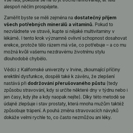
alespoň něčím prospějete.
Zaměřit byste se měli zejména na
dostatečný příjem
všech potřebných minerálů a vitaminů
. Pokud to
nezvládnete ve stravě, kupte si nějaké multivitaminy v
lékárně. I tento krok významně ovlivní schopnost dosahovat
erekce, protože tělo rázem má vše, co potřebuje – a co mu
možná kvůli vašemu nezdravému životnímu stylu
dlouhodobě chybělo.
Vědci z Kalifornské univerzity v Irvine, zkoumající příčiny
erektilní dysfunkce, dospěli také k závěru, že zlepšení
nastává při
dodržování přerušovaného půstu
(tedy
způsobu stravování, kdy si určíte některé dny v týdnu nebo i
jen časy, kdy jíte a kdy naopak nejíte). Díky této metodě se
údajně zlepšuje i stav prostaty, která mnoha mužům taktéž
způsobuje trápení. A pouhá změna stravovacích návyků
dokáže velmi rychle to, co často nezmůžou ani léky.