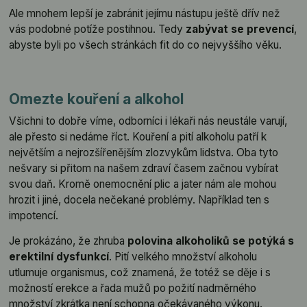
Ale mnohem lepší je zabránit jejímu nástupu ještě dřív než
vás podobné potíže postihnou. Tedy
zabývat se prevencí
,
abyste byli po všech stránkách fit do co nejvyššího věku.
Omezte kouření a alkohol
Všichni to dobře víme, odborníci i lékaři nás neustále varují,
ale přesto si nedáme říct. Kouření a pití alkoholu patří k
největším a nejrozšířenějším zlozvykům lidstva. Oba tyto
nešvary si přitom na našem zdraví časem začnou vybírat
svou daň. Kromě onemocnění plic a jater nám ale mohou
hrozit i jiné, docela nečekané problémy. Například ten s
impotencí.
Je prokázáno, že zhruba
polovina alkoholiků se potýká s
erektilní dysfunkcí
. Pití velkého množství alkoholu
utlumuje organismus, což znamená, že totéž se děje i s
možností erekce a řada mužů po požití nadměrného
množství zkrátka není schopna očekávaného výkonu.