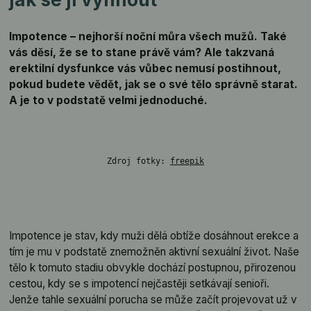
Impotence – nejhorší noční můra všech mužů. Také
vás děsí, že se to stane právě vám? Ale takzvaná
erektilní dysfunkce vás vůbec nemusí postihnout,
pokud budete vědět, jak se o své tělo správně starat.
A je to v podstatě velmi jednoduché.
Zdroj fotky: 
freepik
Impotence je stav, kdy muži dělá obtíže dosáhnout erekce a
tím je mu v podstatě znemožněn aktivní sexuální život. Naše
tělo k tomuto stadiu obvykle dochází postupnou, přirozenou
cestou, kdy se s impotencí nejčastěji setkávají senioři.
Jenže tahle sexuální porucha se může začít projevovat už v