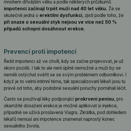
mnohem dřívějším věku a podle některých průzkumů
impotencí začínají trpět muži nad 40 let věku.
Že se
skutečně jedná o
erektilní dysfunkci
, zjistí podle toho, že
při snaze o sexuální styk nejsou ve více než 50 %
případů schopni dosáhnout erekce.
Prevencí proti impotenci
Řešit impotenci až ve chvíli, kdy se začne projevovat, je už
skoro pozdě. I tak to ale není úplně nemožné a muži by se
neměli ostýchat svěřit se se svým problémem odborníkovi. I
když je to velmi intimní téma, tak specializovaní lékaři jsou tu
právě od toho, aby podobné sexuální poruchy pomáhali léčit.
Často se používají léky podporující
prokrvení penisu
, pro
okamžité dosažení erekce je možné aplikovat si injekce,
případně se užívá proslavená Viagra. Zkrátka, pod dohledem
lékařů nemusí ani impotence znamenat naprostý konec
sexuálního života.