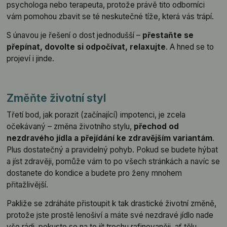
psychologa nebo terapeuta, protože právě tito odborníci
vám pomohou zbavit se té neskutečné tíže, která vás trápí.
S únavou je řešení o dost jednodušší –
přestaňte se
přepínat, dovolte si odpočívat, relaxujte
. A hned se to
projeví i jinde.
Změňte životní styl
Třetí bod, jak porazit (začínající) impotenci, je zcela
očekávaný – změna životního stylu,
přechod od
nezdravého jídla a přejídání ke zdravějším variantám
.
Plus dostatečný a pravidelný pohyb. Pokud se budete hýbat
a jíst zdravěji, pomůže vám to po všech stránkách a navíc se
dostanete do kondice a budete pro ženy mnohem
přitažlivější.
Pakliže se zdráháte přistoupit k tak drastické životní změně,
protože jste prostě lenošiví a máte své nezdravé jídlo nade
vše rádi, pokuste se na to jít trochu rafinovaněji, ať tělu