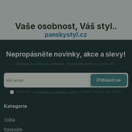
Vaše osobnost, Váš styl..
panskystyl.cz
Nepropásněte novinky, akce a slevy!
Můžete se kdykoli odhlásit. Zasíláme jednou za 14 dní.
Přihlásit se
Souhlasím se
zpracováním osobních údajů
za účelem rozesílky newsletteru.
Kategorie
Trička
Polokošile