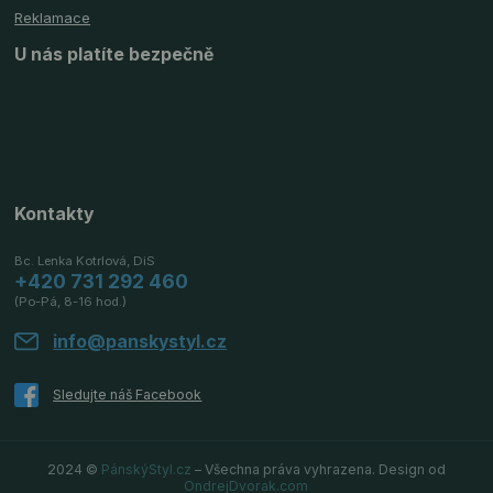
Reklamace
U nás platíte bezpečně
Kontakty
Bc. Lenka Kotrlová, DiS
+420 731 292 460
(Po-Pá, 8-16 hod.)
info@panskystyl.cz
2024 ©
PánskýStyl.cz
– Všechna práva vyhrazena. Design od
OndrejDvorak.com