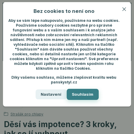
Bez cookies to není ono
0
ks
+420 731 292 460
CZK
0 Kč
(Po-Pá, 8-16 hod.)
Aby se vám lépe nakupovalo, používáme na webu cookies.
Používáme soubory cookies nezbytné pro správné
fungování webu a s vaším souhlasem i k analýze jeho
Menu
Přihlášení
návštěvnosti nebo zobrazování relevantních reklamních
sdělení. Přístup k nim máme jen my a naši partneři (např.
vyhledávače nebo sociální sítě). Kliknutím na tlačítko
"Souhlasím" nám dáváte souhlas používat všechny
Hledat
cookies, nebo si detailně nastavte jen určité kategorie
cookies kliknutím na "Upravit nastavení". Své preference
můžete kdykoli zpětně upravit v levém spodním rohu
kliknutím na tlačítko Cookies.
Díky vašemu souhlasu, můžeme zlepšovat kvalitu webu
Úvod
Blog
Strašák pro chlapy
Děsí vás impotence? 3 kroky, jak se jí
panskystyl.cz
vyhnout
Nastavení
Souhlasím
16
12
2022
Strašák pro chlapy
Děsí vás impotence? 3 kroky,
jak se jí vyhnout