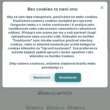
Bez cookies to není ono
0
ks
+420 731 292 460
CZK
0 Kč
(Po-Pá, 8-16 hod.)
Aby se vám lépe nakupovalo, používáme na webu cookies.
Používáme soubory cookies nezbytné pro správné
fungování webu a s vaším souhlasem i k analýze jeho
Menu
Přihlášení
návštěvnosti nebo zobrazování relevantních reklamních
sdělení. Přístup k nim máme jen my a naši partneři (např.
vyhledávače nebo sociální sítě). Kliknutím na tlačítko
"Souhlasím" nám dáváte souhlas používat všechny
Hledat
cookies, nebo si detailně nastavte jen určité kategorie
cookies kliknutím na "Upravit nastavení". Své preference
můžete kdykoli zpětně upravit v levém spodním rohu
kliknutím na tlačítko Cookies.
Díky vašemu souhlasu, můžeme zlepšovat kvalitu webu
Úvod
Dárky pro muže
Dárkový set PIZZA
panskystyl.cz
Dárkový set PIZZA
Nastavení
Souhlasím