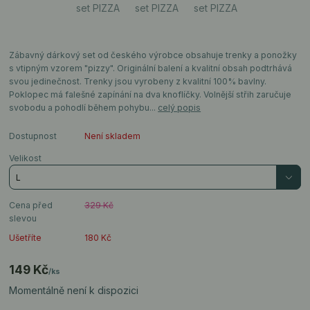
Zábavný dárkový set od českého výrobce obsahuje trenky a ponožky
s vtipným vzorem "pizzy". Originální balení a kvalitní obsah podtrhává
svou jedinečnost. Trenky jsou vyrobeny z kvalitní 100% bavlny.
Poklopec má falešné zapínání na dva knoflíčky. Volnější střih zaručuje
svobodu a pohodlí během pohybu...
celý popis
Dostupnost
Není skladem
Velikost
Cena před
329 Kč
slevou
Ušetříte
180 Kč
149 Kč
/
ks
Momentálně není k dispozici