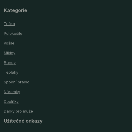
Kategorie
Trička
Polokošile
Košile
Mikiny
Bundy
Tepláky
Spodní prádlo
Náramky
Doplňky
Dárky pro muže
Užitečné odkazy