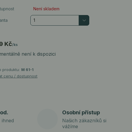
tupnost
Není skladem
anta
9 Kč
/
ks
entálně není k dispozici
o produktu:
M 61-1
at cenu / dostupnost
od.
Osobní přístup
 ihned
Našich zákazníků si
vážíme