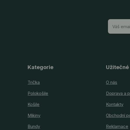
Kategorie
Užitečné
Trička
O nás
Polokošile
Doprava a p
Košile
Kontakty
Mikiny
Obchodní p
Bundy
Reklamace