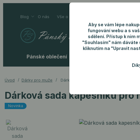
Blog
O nás
Vše o nákupu
Kontakty
Aby se vám lépe nakup
fungování webu a s vaš
sdělení. Přístup k nim 
"Souhlasím" nám dáváte so
kliknutím na "Upravit nas
Pánské oblečení
Pánské doplňky
P
Dík
Úvod
Dárky pro muže
Dárková sada kapesníku pro muže Man
Dárková sada kapesníku pro
Novinka