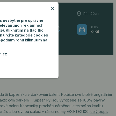
60
Přihlášení
(Po-Pá, 8-16 hod.)
s nezbytné pro správné
relevantních reklamních
0
ks
Hledat
). Kliknutím na tlačítko
CZK
0 Kč
n určité kategorie cookies
 spodním rohu kliknutím na
ro muže
l.cz
a tří kapesníku v dárkověm balení. Potěšte své blízké originálním
raktickým dárkem. Kapesníky jsou vyrobené ze 100% bavlny
kové balení Kapesníky prochází náročnou atestací na kvalitu
eriálu a barevnou stálost v rámci normy EKO-TEX100.
celý popis