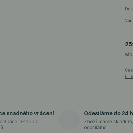
Dos
Vari
25
Mom
Čísl
Hlíd
ce snadného vrácení
Odesíláme do 24 h
e z více jak 1000
Zboží máme skladem,
tů
odesíláme