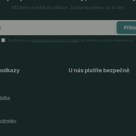
Můžete se kdykoli odhlásit. Zasíláme jednou za 14 dní.
Přihl
Souhlasím se
zpracováním osobních údajů
za účelem rozesílky newsletteru.
 odkazy
U nás platíte bezpečně
latba
odmínky