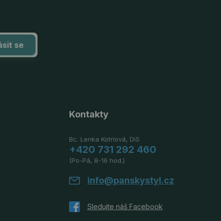
ásit se
Kontakty
Bc. Lenka Kotrlová, DiS
+420 731 292 460
(Po-Pá, 8-16 hod.)
info@panskystyl.cz