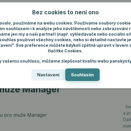
Bez cookies to není ono
Nevíte si rady? Zavolejte.
+420 731 292 4
ovalo, používáme na webu cookies. Používáme soubory cookie
ím souhlasem i k analýze jeho návštěvnosti nebo zobrazování 
máme jen my a naši partneři (např. vyhledávače nebo sociální sítě
uhlas používat všechny cookies, nebo si detailně nastavte je
tavení". Své preference můžete kdykoli zpětně upravit v levém
tlačítko Cookies.
ánské spodní prádlo
Pánské šperky
Dárky p
y vašemu souhlasu, můžeme zlepšovat kvalitu webu panskysty
Nastavení
Souhlasím
ager
 muže Manager
Sad
a p
Dár
mat