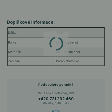
Doplňkové informace:
Délka:
54 cm
Barva:
ocelová, černá
Materiál:
chirurgická ocel
Zapínání:
karabinka/očko
Potřebujete poradit?
Bc. Lenka Kotrlová, DiS
+420 731 292 460
(Po-Pá, 8-16 hod.)