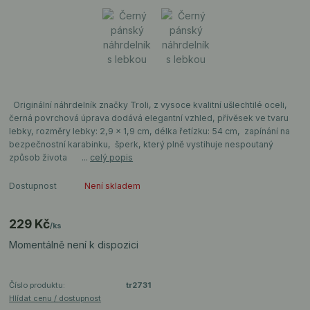
Originální náhrdelník značky Troli, z vysoce kvalitní ušlechtilé oceli,
černá povrchová úprava dodává elegantní vzhled, přívěsek ve tvaru
lebky, rozměry lebky: 2,9 x 1,9 cm, délka řetízku: 54 cm, zapínání na
bezpečnostní karabinku, šperk, který plně vystihuje nespoutaný
způsob života ...
celý popis
Dostupnost
Není skladem
229 Kč
/
ks
Momentálně není k dispozici
Číslo produktu:
tr2731
Hlídat cenu / dostupnost