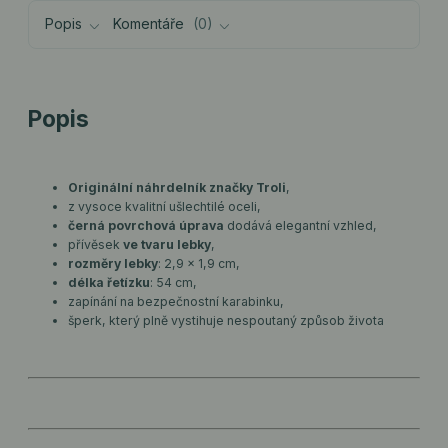
Popis
Komentáře
0
Popis
Originální náhrdelník značky Troli
,
z vysoce kvalitní ušlechtilé oceli,
černá povrchová úprava
dodává elegantní vzhled,
přívěsek
ve tvaru lebky
,
rozměry lebky
: 2,9 x 1,9 cm,
délka řetízku
: 54 cm,
zapínání na bezpečnostní karabinku,
šperk, který plně vystihuje nespoutaný způsob života