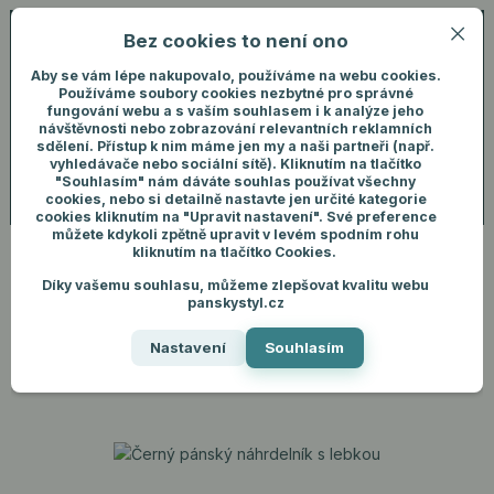
Bez cookies to není ono
0
ks
+420 731 292 460
CZK
0 Kč
(Po-Pá, 8-16 hod.)
Aby se vám lépe nakupovalo, používáme na webu cookies.
Používáme soubory cookies nezbytné pro správné
fungování webu a s vaším souhlasem i k analýze jeho
Menu
Přihlášení
návštěvnosti nebo zobrazování relevantních reklamních
sdělení. Přístup k nim máme jen my a naši partneři (např.
vyhledávače nebo sociální sítě). Kliknutím na tlačítko
"Souhlasím" nám dáváte souhlas používat všechny
Hledat
cookies, nebo si detailně nastavte jen určité kategorie
cookies kliknutím na "Upravit nastavení". Své preference
můžete kdykoli zpětně upravit v levém spodním rohu
kliknutím na tlačítko Cookies.
Díky vašemu souhlasu, můžeme zlepšovat kvalitu webu
Úvod
Pánské šperky
Náhrdelníky
Černý pánský náhrdelník s lebkou
panskystyl.cz
Černý pánský náhrdelník s
Nastavení
Souhlasím
lebkou