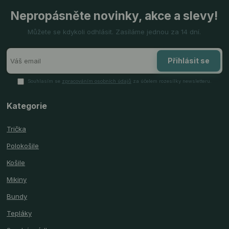
Nepropásněte novinky, akce a slevy!
Můžete se kdykoli odhlásit. Zasíláme jednou za 14 dní.
Přihlásit se
Souhlasím se
zpracováním osobních údajů
za účelem rozesílky newsletteru.
Kategorie
Trička
Polokošile
Košile
Mikiny
Bundy
Tepláky