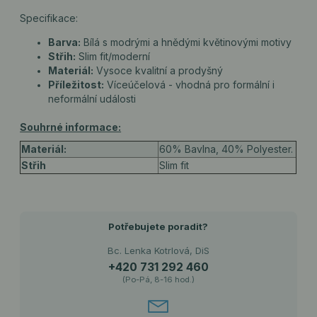
Specifikace:
Barva:
Bílá s modrými a hnědými květinovými motivy
Střih:
Slim fit/moderní
Materiál:
Vysoce kvalitní a prodyšný
Příležitost:
Víceúčelová - vhodná pro formální i
neformální události
Souhrné informace:
Materiál:
60% Bavlna, 40% Polyester.
Střih
Slim fit
Potřebujete poradit?
Bc. Lenka Kotrlová, DiS
+420 731 292 460
(Po-Pá, 8-16 hod.)