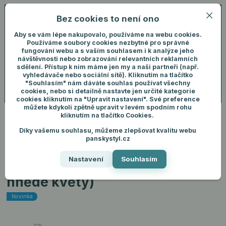
Bez cookies to není ono
0
ks
+420 731 292 460
CZK
0 Kč
(Po-Pá, 8-16 hod.)
Aby se vám lépe nakupovalo, používáme na webu cookies.
Používáme soubory cookies nezbytné pro správné
fungování webu a s vaším souhlasem i k analýze jeho
Menu
Přihlášení
návštěvnosti nebo zobrazování relevantních reklamních
sdělení. Přístup k nim máme jen my a naši partneři (např.
vyhledávače nebo sociální sítě). Kliknutím na tlačítko
"Souhlasím" nám dáváte souhlas používat všechny
Hledat
cookies, nebo si detailně nastavte jen určité kategorie
cookies kliknutím na "Upravit nastavení". Své preference
můžete kdykoli zpětně upravit v levém spodním rohu
kliknutím na tlačítko Cookies.
Díky vašemu souhlasu, můžeme zlepšovat kvalitu webu
Úvod
Pánské oblečení
Košile
Bílá košile se vzorem (modré a hnědé
panskystyl.cz
květy)
Nastavení
Souhlasím
Bílá košile se vzorem (modré a
hnědé květy)
Novinka