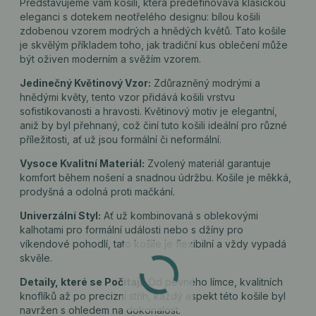
Představujeme vám košili, která předefinovává klasickou
eleganci s dotekem neotřelého designu: bílou košili
zdobenou vzorem modrých a hnědých květů. Tato košile
je skvělým příkladem toho, jak tradiční kus oblečení může
být oživen moderním a svěžím vzorem.
Jedinečný Květinový Vzor:
Zdůrazněný modrými a
hnědými květy, tento vzor přidává košili vrstvu
sofistikovanosti a hravosti. Květinový motiv je elegantní,
aniž by byl přehnaný, což činí tuto košili ideální pro různé
příležitosti, ať už jsou formální či neformální.
Vysoce Kvalitní Materiál:
Zvolený materiál garantuje
komfort během nošení a snadnou údržbu. Košile je měkká,
prodyšná a odolná proti mačkání.
Univerzální Styl:
Ať už kombinovaná s oblekovými
kalhotami pro formální události nebo s džíny pro
víkendové pohodlí, tato košile je flexibilní a vždy vypadá
skvěle.
Detaily, které se Počítají:
Od pevného límce, kvalitních
knoflíků až po precizní střih, každý aspekt této košile byl
navržen s ohledem na dokonalost.