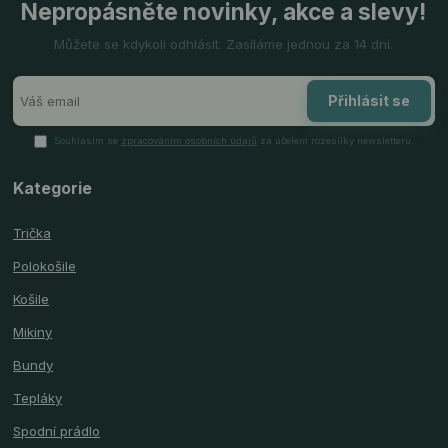
Nepropásněte novinky, akce a slevy!
Můžete se kdykoli odhlásit. Zasíláme jednou za 14 dní.
Přihlásit se
Souhlasím se
zpracováním osobních údajů
za účelem rozesílky newsletteru.
Kategorie
Trička
Polokošile
Košile
Mikiny
Bundy
Tepláky
Spodní prádlo