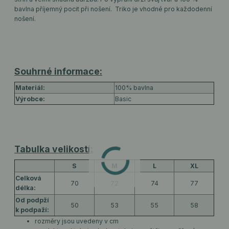
bavlna příjemný pocit při nošení. Triko je vhodné pro každodenní
nošení.
Souhrné informace:
Materiál:
100% bavlna
Výrobce:
Basic
Tabulka velikostí:
S
M
L
XL
Celková
70
72
74
77
délka:
Od podpží
50
53
55
58
k podpaží:
rozměry jsou uvedeny v cm