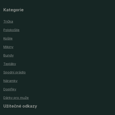
Kategorie
Trička
Polokošile
Košile
Mikiny
Bundy
Tepláky
Spodní prádlo
Náramky
Doplňky
Dárky pro muže
Užitečné odkazy