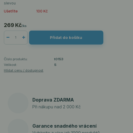
slevou
Ušetříte
100 Kč
269 Kč
/
ks
Přidat do košíku
Číslo produktu:
t0153
Velikost:
S
Hlídat cenu / dostupnost
Doprava ZDARMA
Při nákupu nad 2 000 Kč
Garance snadného vrácení
Vybírejte z více jak 1000 produktů