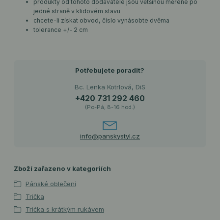
produkty od tohoto dodavatele jsou většinou měřené po
jedné straně v klidovém stavu
chcete-li získat obvod, číslo vynásobte dvěma
tolerance +/- 2 cm
Potřebujete poradit?
Bc. Lenka Kotrlová, DiS
+420 731 292 460
(Po-Pá, 8-16 hod.)
info@panskystyl.cz
Zboží zařazeno v kategoriích
Pánské oblečení
Trička
Trička s krátkým rukávem