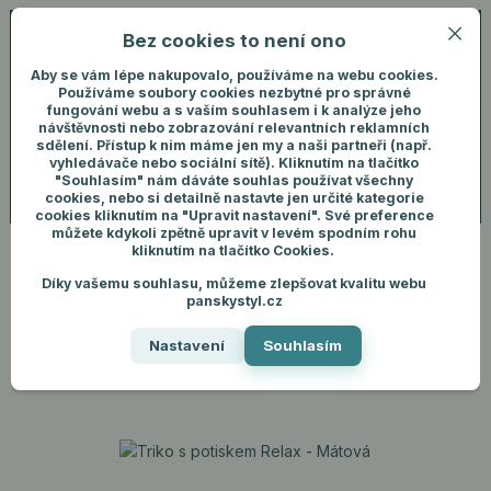
Bez cookies to není ono
0
ks
+420 731 292 460
CZK
0 Kč
(Po-Pá, 8-16 hod.)
Aby se vám lépe nakupovalo, používáme na webu cookies.
Používáme soubory cookies nezbytné pro správné
fungování webu a s vaším souhlasem i k analýze jeho
Menu
Přihlášení
návštěvnosti nebo zobrazování relevantních reklamních
sdělení. Přístup k nim máme jen my a naši partneři (např.
vyhledávače nebo sociální sítě). Kliknutím na tlačítko
"Souhlasím" nám dáváte souhlas používat všechny
Hledat
cookies, nebo si detailně nastavte jen určité kategorie
cookies kliknutím na "Upravit nastavení". Své preference
můžete kdykoli zpětně upravit v levém spodním rohu
kliknutím na tlačítko Cookies.
Díky vašemu souhlasu, můžeme zlepšovat kvalitu webu
Úvod
Pánské oblečení
Trička
Triko s potiskem Relax - Mátová
panskystyl.cz
Triko s potiskem Relax -
Nastavení
Souhlasím
Mátová