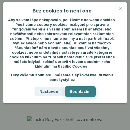
Bez cookies to není ono
0
ks
+420 731 292 460
CZK
0 Kč
(Po-Pá, 8-16 hod.)
Aby se vám lépe nakupovalo, používáme na webu cookies.
Používáme soubory cookies nezbytné pro správné
fungování webu a s vaším souhlasem i k analýze jeho
Menu
Přihlášení
návštěvnosti nebo zobrazování relevantních reklamních
sdělení. Přístup k nim máme jen my a naši partneři (např.
vyhledávače nebo sociální sítě). Kliknutím na tlačítko
"Souhlasím" nám dáváte souhlas používat všechny
Hledat
cookies, nebo si detailně nastavte jen určité kategorie
cookies kliknutím na "Upravit nastavení". Své preference
můžete kdykoli zpětně upravit v levém spodním rohu
kliknutím na tlačítko Cookies.
Díky vašemu souhlasu, můžeme zlepšovat kvalitu webu
Úvod
Pánské oblečení
Trička
Tričko Roly Fox - hořčicová melírová
panskystyl.cz
Tričko Roly Fox - hořčicová
Nastavení
Souhlasím
melírová