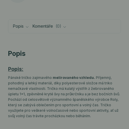
Popis
Komentáře
0
Popis
Popis:
Pánské tričko zajimavého
melírovaného vzhledu.
Příjemný,
pohodlný a lehký materiál, díky polyesterové složce má triko
nemačkavé vlastnosti. Tričko má kulatý výstřih z žebrovaného
úpletu 1x1, zpěvněné kryté švy na průkrčníku a je bez bočních švů.
Pochází od celosvětově významného španělského výrobce Roly,
který se zabývá oblečením pro sportovní a volný čas. Tričko
využijete pro veškeré volnočasové nebo sportovní aktivity, ať už
svůj volný čas trávite procházkou nebo běháním.