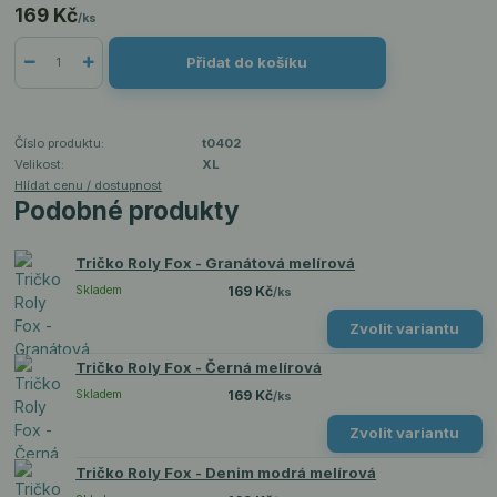
169 Kč
/
ks
Přidat do košíku
Číslo produktu:
t0402
Velikost:
XL
Hlídat cenu / dostupnost
Podobné produkty
Tričko Roly Fox - Granátová melírová
Skladem
169 Kč
/
ks
Zvolit variantu
Tričko Roly Fox - Černá melírová
Skladem
169 Kč
/
ks
Zvolit variantu
Tričko Roly Fox - Denim modrá melírová