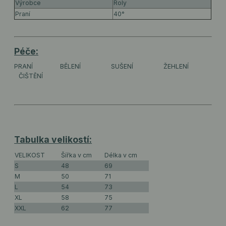
Výrobce
Roly
Praní
40°
Péče:
PRANÍ
BĚLENÍ
SUŠENÍ
ŽEHLENÍ
ČIŠTĚNÍ
Tabulka velikostí:
VELIKOST
Šířka v cm
Délka v cm
S
48
69
M
50
71
L
54
73
XL
58
75
XXL
62
77