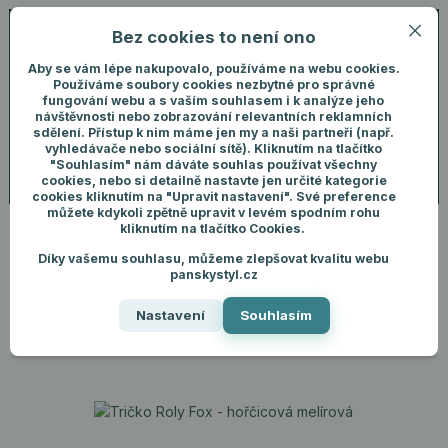
Bez cookies to není ono
0
ks
+420 731 292 460
CZK
0 Kč
(Po-Pá, 8-16 hod.)
Aby se vám lépe nakupovalo, používáme na webu cookies.
Používáme soubory cookies nezbytné pro správné
fungování webu a s vaším souhlasem i k analýze jeho
Menu
Přihlášení
návštěvnosti nebo zobrazování relevantních reklamních
sdělení. Přístup k nim máme jen my a naši partneři (např.
vyhledávače nebo sociální sítě). Kliknutím na tlačítko
"Souhlasím" nám dáváte souhlas používat všechny
Hledat
cookies, nebo si detailně nastavte jen určité kategorie
cookies kliknutím na "Upravit nastavení". Své preference
můžete kdykoli zpětně upravit v levém spodním rohu
kliknutím na tlačítko Cookies.
Díky vašemu souhlasu, můžeme zlepšovat kvalitu webu
Úvod
Pánské oblečení
Trička
Tričko Roly Fox - hořčicová melírová
panskystyl.cz
Tričko Roly Fox - hořčicová
Nastavení
Souhlasím
melírová