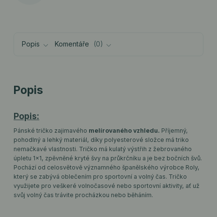
Popis
Komentáře
0
Popis
Popis:
Pánské tričko zajimavého
melírovaného vzhledu.
Příjemný,
pohodlný a lehký materiál, díky polyesterové složce má triko
nemačkavé vlastnosti. Tričko má kulatý výstřih z žebrovaného
úpletu 1x1, zpěvněné kryté švy na průkrčníku a je bez bočních švů.
Pochází od celosvětově významného španělského výrobce Roly,
který se zabývá oblečením pro sportovní a volný čas. Tričko
využijete pro veškeré volnočasové nebo sportovní aktivity, ať už
svůj volný čas trávite procházkou nebo běháním.