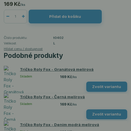
169 Kč
/
ks
Přidat do košíku
Číslo produktu:
t0402
Velikost:
L
Hlídat cenu / dostupnost
Podobné produkty
Tričko Roly Fox - Granátová melírová
Skladem
169 Kč
/
ks
Zvolit variantu
Tričko Roly Fox - Černá melírová
Skladem
169 Kč
/
ks
Zvolit variantu
Tričko Roly Fox - Denim modrá melírová