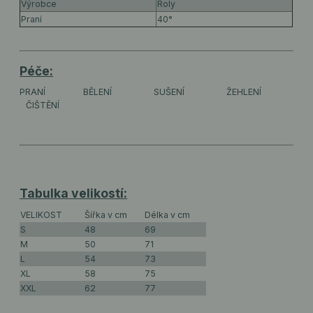
Výrobce
Roly
Praní
40°
Péče:
PRANÍ
BĚLENÍ
SUŠENÍ
ŽEHLENÍ
ČIŠTĚNÍ
Tabulka velikostí:
VELIKOST
Šířka v cm
Délka v cm
S
48
69
M
50
71
L
54
73
XL
58
75
XXL
62
77