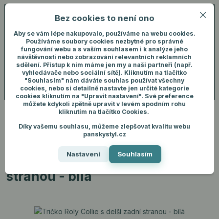
Bez cookies to není ono
0
ks
+420 731 292 460
CZK
0 Kč
(Po-Pá, 8-16 hod.)
Aby se vám lépe nakupovalo, používáme na webu cookies.
Používáme soubory cookies nezbytné pro správné
fungování webu a s vaším souhlasem i k analýze jeho
Menu
Přihlášení
návštěvnosti nebo zobrazování relevantních reklamních
sdělení. Přístup k nim máme jen my a naši partneři (např.
vyhledávače nebo sociální sítě). Kliknutím na tlačítko
"Souhlasím" nám dáváte souhlas používat všechny
Hledat
cookies, nebo si detailně nastavte jen určité kategorie
cookies kliknutím na "Upravit nastavení". Své preference
můžete kdykoli zpětně upravit v levém spodním rohu
kliknutím na tlačítko Cookies.
Díky vašemu souhlasu, můžeme zlepšovat kvalitu webu
Úvod
Pánské oblečení
Trička
Tričko Roly Collie s delší zadní stranou
panskystyl.cz
- bílá
Nastavení
Souhlasím
Tričko Roly Collie s delší zadní
stranou - bílá