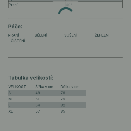
Praní
40°
Péče:
PRANÍ
BĚLENÍ
SUŠENÍ
ŽEHLENÍ
ČIŠTĚNÍ
Tabulka velikostí:
VELIKOST
Šířka v cm
Délka v cm
S
48
76
M
51
79
L
54
82
XL
57
85