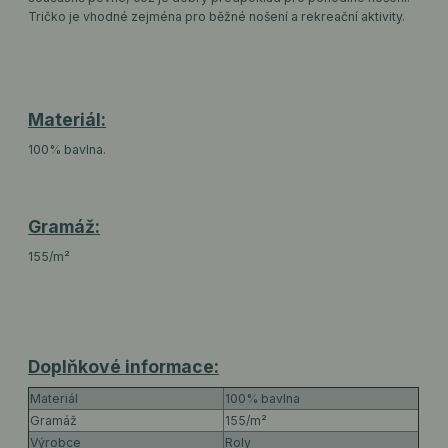
Tričko je vhodné zejména pro běžné nošení a rekreační aktivity.
Materiál:
100% bavlna.
Gramáž:
155/m²
Doplňkové informace:
Materiál
100% bavlna
Gramáž
155/m²
Výrobce
Roly