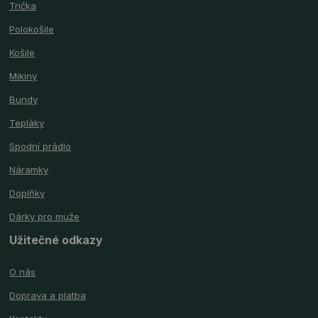
Trička
Polokošile
Košile
Mikiny
Bundy
Tepláky
Spodní prádlo
Náramky
Doplňky
Dárky pro muže
Užitečné odkazy
O nás
Doprava a platba