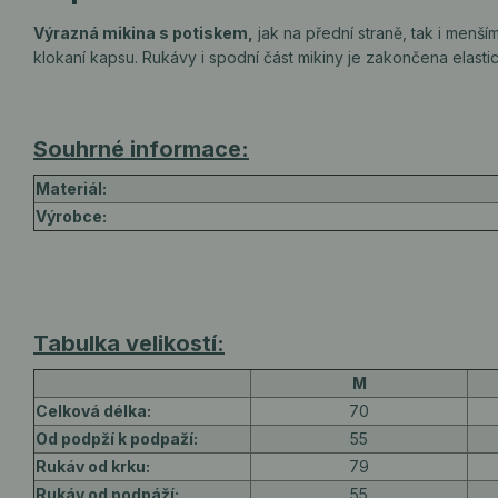
Výrazná mikina s potiskem,
jak na přední straně, tak i menší
klokaní kapsu. Rukávy i spodní část mikiny je zakončena elasti
Souhrné informace:
Materiál:
Výrobce:
Tabulka velikostí:
M
Celková délka:
70
Od podpží k podpaží:
55
Rukáv od krku:
79
Rukáv od podpáží:
55