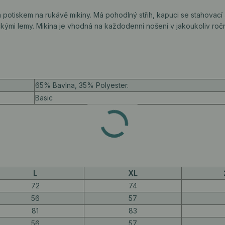
m potiskem na rukávě mikiny. Má pohodlný střih, kapuci se stahovací
ckými lemy. Mikina je vhodná na každodenní nošení v jakoukoliv roč
65% Bavlna, 35% Polyester.
Basic
L
XL
72
74
56
57
81
83
56
57