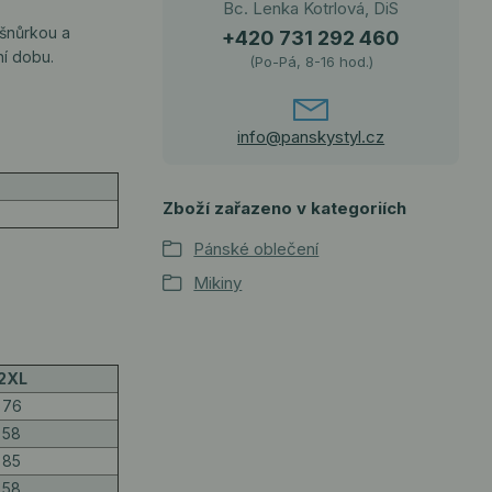
Bc. Lenka Kotrlová, DiS
 šnůrkou a
+420 731 292 460
ní dobu.
(Po-Pá, 8-16 hod.)
info@panskystyl.cz
Zboží zařazeno v kategoriích
Pánské oblečení
Mikiny
2XL
76
58
85
58