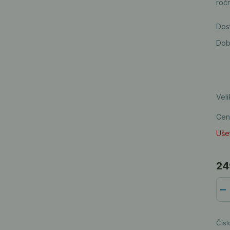
roč
Dos
Dob
Veli
Cen
Ušet
24
Čísl