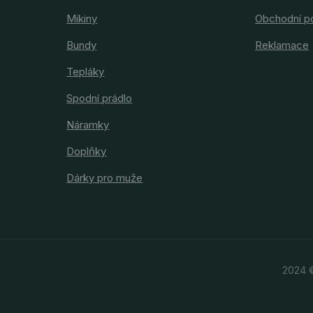
Mikiny
Obchodní p
Bundy
Reklamace
Tepláky
Spodní prádlo
Náramky
Doplňky
Dárky pro muže
2024