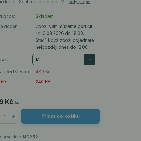
ní dobu. Souhrné informace: M...
celý popis
tupnost
Skladem
a dodání
Zboží Vám můžeme doručit
již 10.08.2026 do 18:00.
Stačí, když zboží objednáte
nejpozději dnes do 12:00
kost
a před slevou
489 Kč
říte
240 Kč
9 Kč
/
ks
Přidat do košíku
o produktu:
M0252