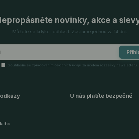
epropásněte novinky, akce a slev
Můžete se kdykoli odhlásit. Zasíláme jednou za 14 dní.
Přihl
Souhlasím se
zpracováním osobních údajů
za účelem rozesílky newsletteru.
 odkazy
U nás platíte bezpečně
latba