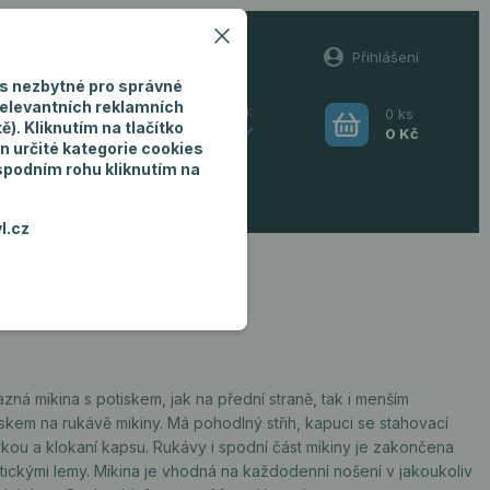
60
Přihlášení
(Po-Pá, 8-16 hod.)
s nezbytné pro správné
relevantních reklamních
0
ks
Hledat
). Kliknutím na tlačítko
CZK
0 Kč
n určité kategorie cookies
 spodním rohu kliknutím na
ro muže
l.cz
zná mikina s potiskem, jak na přední straně, tak i menším
iskem na rukávě mikiny. Má pohodlný střih, kapuci se stahovací
rkou a klokaní kapsu. Rukávy i spodní část mikiny je zakončena
stickými lemy. Mikina je vhodná na každodenní nošení v jakoukoliv