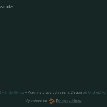
odmínky
 ©
PánskýStyl.cz
– Všechna práva vyhrazena. Design od
OndrejDvor
Vytvořeno na
Eshop-rychle.cz