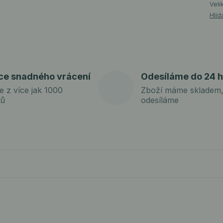
Veli
Hlíd
ce snadného vrácení
Odesíláme do 24 h
e z více jak 1000
Zboží máme skladem,
tů
odesíláme