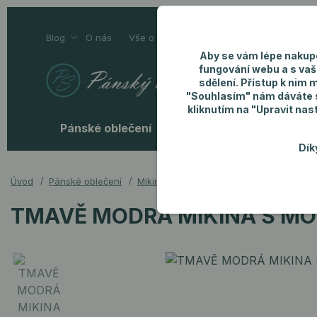
Blog
O nás
Vše o nákupu
Kontakty
Aby se vám lépe nakup
fungování webu a s vaš
sdělení. Přístup k nim 
"Souhlasím" nám dáváte so
kliknutím na "Upravit nas
Pánské oblečení
Pánské doplňky
P
Dík
Úvod
Pánské oblečení
Mikiny
TMAVĚ MODRÁ MIKINA S MOD
TMAVĚ MODRÁ MIKINA S M