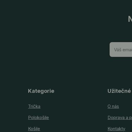
N
Kategorie
Užitečné
Trička
O nás
Polokošile
Doprava a p
Košile
Kontakty