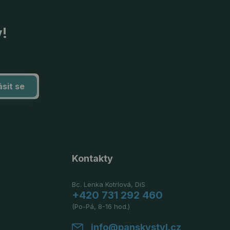
y!
ásit se
Kontakty
Bc. Lenka Kotrlová, DiS
+420 731 292 460
(Po-Pá, 8-16 hod.)
info@panskystyl.cz