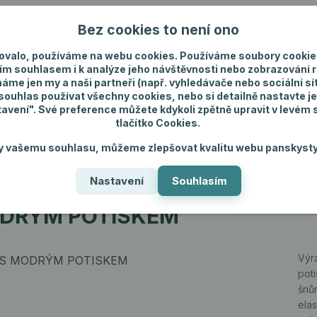
Bez cookies to není ono
Nevíte si rady? Zavolejte.
+420 731 292 4
ovalo, používáme na webu cookies. Používáme soubory cookie
ím souhlasem i k analýze jeho návštěvnosti nebo zobrazování 
máme jen my a naši partneři (např. vyhledávače nebo sociální sítě
uhlas používat všechny cookies, nebo si detailně nastavte je
tavení". Své preference můžete kdykoli zpětně upravit v levém
tlačítko Cookies.
ánské spodní prádlo
Pánské šperky
Dárky p
y vašemu souhlasu, můžeme zlepšovat kvalitu webu panskysty
Nastavení
Souhlasím
RÝM POTISKEM
ODRÝM POTISKEM
Výra
pot
šnů
ela