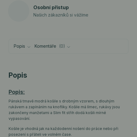
Osobní přístup
Našich zákazníků si vážíme
Popis
Komentáře
0
Popis
Popis:
Pánská tmavě modrá košile s drobným vzorem, s dlouhým
rukávem a zapínáním na knoflíky. Košile má límec, rukávy jsou
zakončeny manžetami a Slim fit střih dodá košili mírné
vypasování.
Košile je vhodná jak na každodenní nošení do práce nebo při
posezení s přáteli ve volném čase.