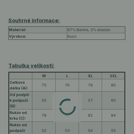
Souhrné informace:
Materiál:
97% Bavlna, 3% elastan.
Výrobce:
Basic
Tabulka velikostí:
M
L
XL
2XL
Celková
75
76
78
80
délka (A):
Od podpží
k podpaží
50
54
57
60
(B):
Rukáv od
78
80
82
84
krku (C):
Rukáv od
podpáží
52
53
54
55