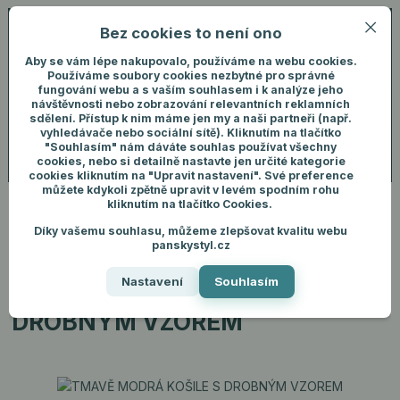
Bez cookies to není ono
0
ks
+420 731 292 460
CZK
0 Kč
(Po-Pá, 8-16 hod.)
Aby se vám lépe nakupovalo, používáme na webu cookies.
Používáme soubory cookies nezbytné pro správné
fungování webu a s vaším souhlasem i k analýze jeho
Menu
Přihlášení
návštěvnosti nebo zobrazování relevantních reklamních
sdělení. Přístup k nim máme jen my a naši partneři (např.
vyhledávače nebo sociální sítě). Kliknutím na tlačítko
"Souhlasím" nám dáváte souhlas používat všechny
Hledat
cookies, nebo si detailně nastavte jen určité kategorie
cookies kliknutím na "Upravit nastavení". Své preference
můžete kdykoli zpětně upravit v levém spodním rohu
kliknutím na tlačítko Cookies.
Díky vašemu souhlasu, můžeme zlepšovat kvalitu webu
Úvod
Pánské oblečení
Košile
TMAVĚ MODRÁ KOŠILE S DROBNÝM
panskystyl.cz
VZOREM
Nastavení
Souhlasím
TMAVĚ MODRÁ KOŠILE S
DROBNÝM VZOREM