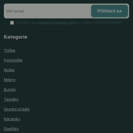
Přihlásit se
Souhlasím se
zpracováním osobních údajů
za účelem rozesílky newsletteru.
Kategorie
Trička
Polokošile
Košile
Mikiny
Bundy
Tepláky
Spodní prádlo
Náramky
Doplňky