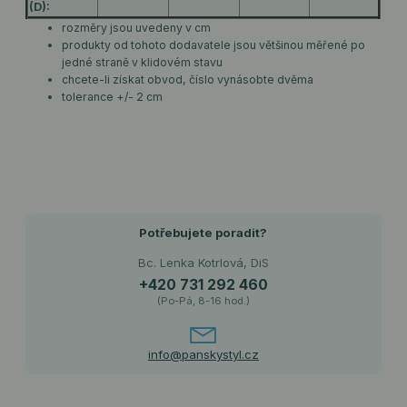
(D):
rozměry jsou uvedeny v cm
produkty od tohoto dodavatele jsou většinou měřené po
jedné straně v klidovém stavu
chcete-li získat obvod, číslo vynásobte dvěma
tolerance +/- 2 cm
Potřebujete poradit?
Bc. Lenka Kotrlová, DiS
+420 731 292 460
(Po-Pá, 8-16 hod.)
info@panskystyl.cz