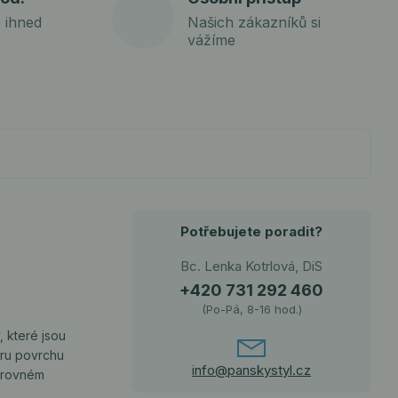
 ihned
Našich zákazníků si
vážíme
Potřebujete poradit?
Bc. Lenka Kotrlová, DiS
+420 731 292 460
(Po-Pá, 8-16 hod.)
, které jsou
uru povrchu
info@panskystyl.cz
, rovném