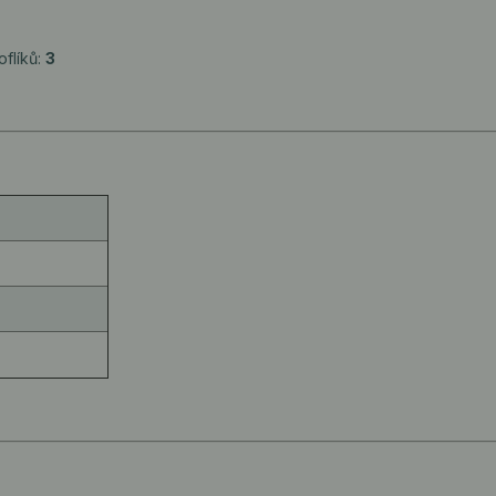
oflíků:
3