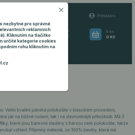
60
Přihlášení
(Po-Pá, 8-16 hod.)
s nezbytné pro správné
relevantních reklamních
0
ks
Hledat
). Kliknutím na tlačítko
CZK
0 Kč
n určité kategorie cookies
 spodním rohu kliknutím na
ro muže
l.cz
s: Velmi kvalitní pánská polokošile v klasickém provedení,
ná jak na běžné nošení, tak i na slavnostnější příležitosti. Má 3
líky, které jsou barevně sladěny s barvou celé polokošile, takže
rušují vzhled. Příjemný materiál, ze 100% bavlny, která má