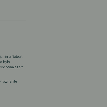
njamin a Robert
ka byla
 před vynálezem
e rozmanité