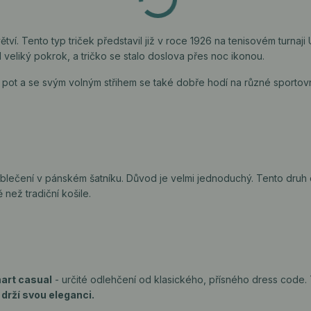
tví. Tento typ triček představil již v roce 1926 na tenisovém turna
l veliký pokrok, a tričko se stalo doslova přes noc ikonou.
ot a se svým volným střihem se také dobře hodí na různé sportovní 
blečení v pánském šatníku. Důvod je velmi jednoduchý. Tento druh o
 než tradiční košile.
art casual
- určité odlehčení od klasického, přísného dress code
i
drží svou eleganci.