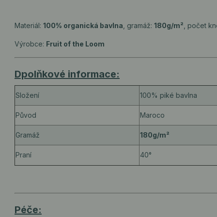
Materiál:
100% organická bavlna
, gramáž:
180g/m²
, počet kn
Výrobce:
Fruit of the Loom
Dpolňkové informace:
Složení
100% piké bavlna
Původ
Maroco
Gramáž
180g/m²
Praní
40°
Péče: