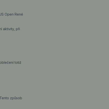
ji US Open René
aktivity, při
blečení totiž
. Tento způsob