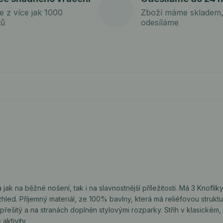
e z více jak 1000
Zboží máme skladem,
tů
odesíláme
ak na běžné nošení, tak i na slavnostnější příležitosti. Má 3 Knoflíky
hled. Příjemný materiál, ze 100% bavlny, která má reliéfovou strukt
t přešitý a na stranách doplněn stylovými rozparky. Střih v klasickém
aktivity.