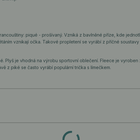
francouštiny: piqué - prošívaný. Vzniká z bavlněné příze, kde jednot
létáním vznikají očka. Takové propletení se vyrábí z příčné soustavy 
ké. Plyš je vhodná na výrobu sportovní oblečení. Fleece je vyroben
vě z piké se často vyrábí populární trička s límečkem.