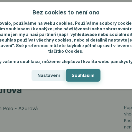
Bez cookies to není ono
Nevíte si rady? Zavolejte.
+420 731 292 4
ovalo, používáme na webu cookies. Používáme soubory cookie
ím souhlasem i k analýze jeho návštěvnosti nebo zobrazování 
máme jen my a naši partneři (např. vyhledávače nebo sociální sítě
uhlas používat všechny cookies, nebo si detailně nastavte je
tavení". Své preference můžete kdykoli zpětně upravit v levém
tlačítko Cookies.
ánské spodní prádlo
Pánské šperky
Dárky p
y vašemu souhlasu, můžeme zlepšovat kvalitu webu panskysty
Nastavení
Souhlasím
m Polo - Azurová
urová
Popi
vhod
Knof
nena