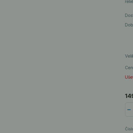
reli
Dos
Dob
Veli
Cen
Ušet
14
Čísl