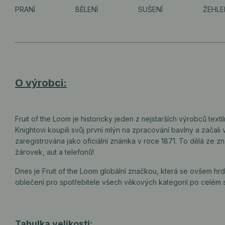
PRANÍ
BĚLENÍ
SUŠENÍ
ŽEHLE
O výrobci:
Fruit of the Loom je historicky jeden z nejstarších výrobců text
Knightovi koupili svůj první mlýn na zpracování bavlny a začal
zaregistrována jako oficiální známka v roce 1871. To dělá ze z
žárovek, aut a telefonů!
Dnes je Fruit of the Loom globální značkou, která se ovšem hr
oblečení pro spotřebitele všech věkových kategorií po celém s
Tabulka velikosti: