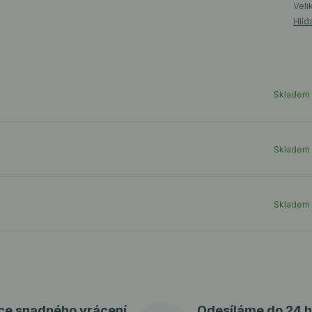
Veli
Hlíd
Skladem
Skladem
Skladem
ce snadného vrácení
Odesíláme do 24 h