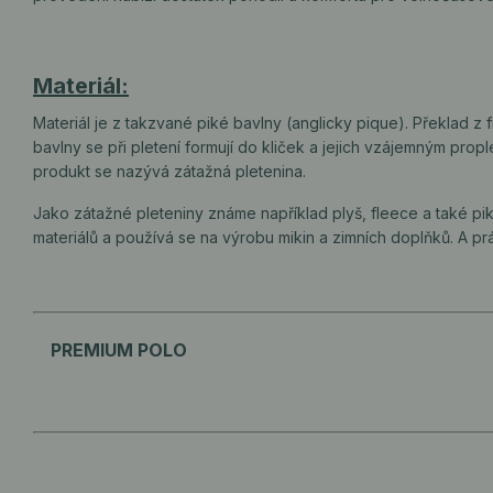
Materiál:
Materiál je z takzvané piké bavlny (anglicky pique). Překlad z 
bavlny se při pletení formují do kliček a jejich vzájemným prop
produkt se nazývá zátažná pletenina.
Jako zátažné pleteniny známe například plyš, fleece a také pi
materiálů a používá se na výrobu mikin a zimních doplňků. A prá
PREMIUM POLO