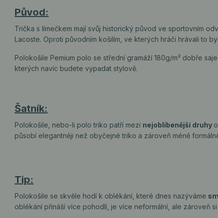
Původ:
Trička s límečkem mají svůj historický původ ve sportovním odvě
Lacoste. Oproti původním košilím, ve kterých hráči hrávali to by
Polokošile Pemium polo se střední gramáží 180g/m² dobře saje p
kterých navíc budete vypadat stylově.
Šatník:
Polokošile, nebo-li polo triko patří mezi
nejoblíbenější druhy
o
působí elegantněji než obyčejné triko a zároveň méně formálně
Tip:
Polokošile se skvěle hodí k oblékání, které dnes nazýváme
sm
oblékání přináší více pohodlí, je více neformální, ale zároveň s