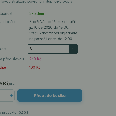
éfovou strukturu povrchu imituj...
celý popis
tupnost
Skladem
a dodání
Zboží Vám můžeme doručit
již 10.08.2026 do 18:00.
Stačí, když zboží objednáte
nejpozději dnes do 12:00
kost
a před slevou
249 Kč
říte
100 Kč
9 Kč
/
ks
Přidat do košíku
o produktu:
0203