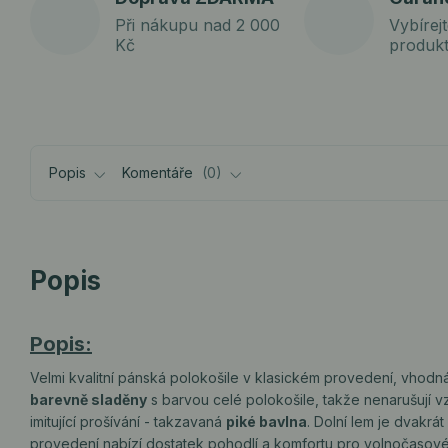
Při nákupu nad 2 000
Vybírejt
Kč
produk
Popis
Komentáře
0
Popis
Popis:
Velmi kvalitní pánská polokošile v klasickém provedení, vhodná j
barevně sladěny
s barvou celé polokošile, takže nenarušují vz
imitující prošívání - takzavaná
piké bavlna
. Dolní lem je dvakrá
provedení nabízí dostatek pohodlí a komfortu pro volnočasové 