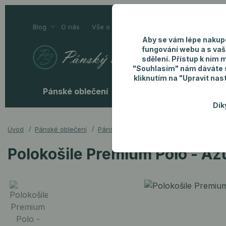
Blog
O nás
Vše o nákupu
Kontakty
Aby se vám lépe nakup
fungování webu a s vaš
sdělení. Přístup k nim 
"Souhlasím" nám dáváte so
kliknutím na "Upravit nas
Pánské oblečení
Pánské doplňky
P
Dík
Úvod
Pánské oblečení
Pánské polokošile
Polokošile Premiu
Polokošile Premium Polo - Az