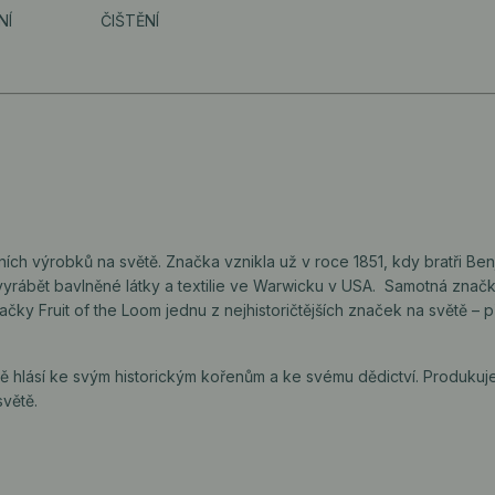
NÍ
ČIŠTĚNÍ
ilních výrobků na světě. Značka vznikla už v roce 1851, kdy bratři Be
i vyrábět bavlněné látky a textilie ve Warwicku v USA. Samotná znač
načky Fruit of the Loom jednu z nejhistoričtějších značek na světě –
dě hlásí ke svým historickým kořenům a ke svému dědictví. Produkuj
větě.