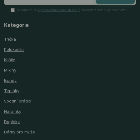
Souhlasím se
zpracováním osobních údajů
za účelem rozesílky newsletteru.
Kategorie
Trička
Polokošile
Košile
Mikiny
Bundy
Tepláky
Spodní prádlo
Náramky
Doplňky
Dárky pro muže