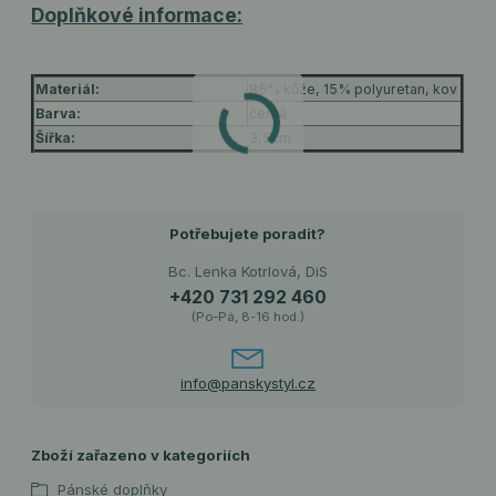
Doplňkové informace:
Materiál:
85% kůže, 15% polyuretan, kov
Barva:
černá
Šířka:
3,5cm
Potřebujete poradit?
Bc. Lenka Kotrlová, DiS
+420 731 292 460
(Po-Pá, 8-16 hod.)
info@panskystyl.cz
Zboží zařazeno v kategoriích
Pánské doplňky