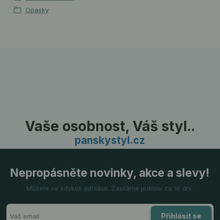
Opasky
Vaše osobnost, Váš styl..
panskystyl.cz
Nepropásněte novinky, akce a slevy!
Můžete se kdykoli odhlásit. Zasíláme jednou za 14 dní.
Přihlásit se