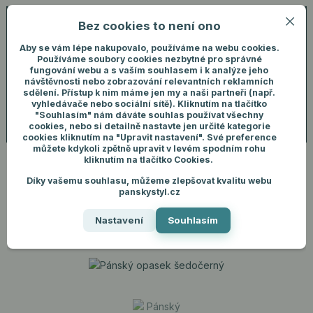
Bez cookies to není ono
0
ks
+420 731 292 460
CZK
0 Kč
(Po-Pá, 8-16 hod.)
Aby se vám lépe nakupovalo, používáme na webu cookies.
Používáme soubory cookies nezbytné pro správné
fungování webu a s vaším souhlasem i k analýze jeho
Menu
Přihlášení
návštěvnosti nebo zobrazování relevantních reklamních
sdělení. Přístup k nim máme jen my a naši partneři (např.
vyhledávače nebo sociální sítě). Kliknutím na tlačítko
"Souhlasím" nám dáváte souhlas používat všechny
Hledat
cookies, nebo si detailně nastavte jen určité kategorie
cookies kliknutím na "Upravit nastavení". Své preference
můžete kdykoli zpětně upravit v levém spodním rohu
kliknutím na tlačítko Cookies.
Díky vašemu souhlasu, můžeme zlepšovat kvalitu webu
Úvod
Pánské doplňky
Opasky
Pánský opasek šedočerný
panskystyl.cz
Pánský opasek šedočerný
Nastavení
Souhlasím