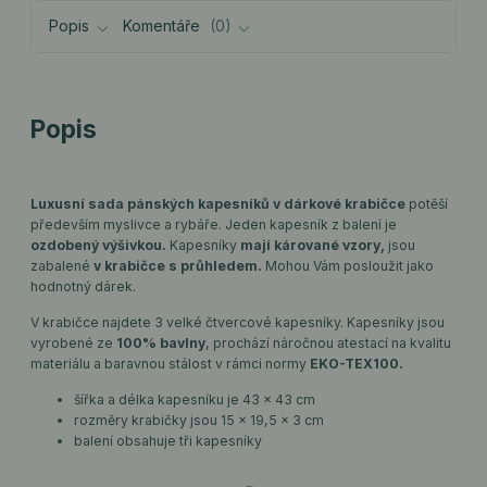
Popis
Komentáře
0
Popis
Luxusní sada pánských kapesníků v dárkové krabičce
potěší
především myslivce a rybáře. Jeden kapesník z balení je
ozdobený výšivkou.
Kapesníky
mají kárované vzory,
jsou
zabalené
v krabičce s průhledem.
Mohou Vám posloužit jako
hodnotný dárek.
V krabičce najdete 3 velké čtvercové kapesníky. Kapesníky jsou
vyrobené ze
100% bavlny
, prochází náročnou atestací na kvalitu
materiálu a baravnou stálost v rámci normy
EKO-TEX100.
šířka a délka kapesníku je 43 x 43 cm
rozměry krabičky jsou 15 x 19,5 x 3 cm
balení obsahuje tři kapesníky