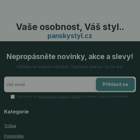
Vaše osobnost, Váš styl..
panskystyl.cz
Nepropásněte novinky, akce a slevy!
Můžete se kdykoli odhlásit. Zasíláme jednou za 14 dní.
Přihlásit se
Souhlasím se
zpracováním osobních údajů
za účelem rozesílky newsletteru.
Kategorie
Trička
Polokošile