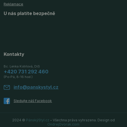
Reklamace
U nás platíte bezpečně
Kontakty
Bc. Lenka Kotrlová, DiS
+420 731 292 460
(Po-Pá, 8-16 hod.)
info@panskystyl.cz
2024 ©
PánskýStyl.cz
– Všechna práva vyhrazena. Design od
OndrejDvorak.com