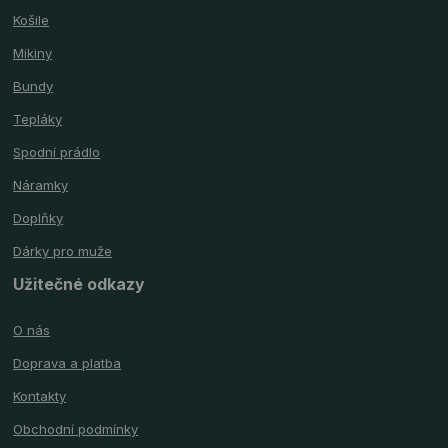
Košile
Mikiny
Bundy
Tepláky
Spodní prádlo
Náramky
Doplňky
Dárky pro muže
Užitečné odkazy
O nás
Doprava a platba
Kontakty
Obchodní podmínky