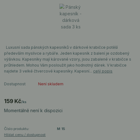
Luxusní sada pánských kapesníků v dárkové krabičce potěší
především myslivce a rybáře. Jeden kapesník z balení je ozdobený
výšivkou. Kapesníky mají kárované vzory, jsou zabalené v krabičce s
průhledem. Mohou Vám posloužit jako hodnotný dárek. V krabičce
najdete 3 velké čtvercové kapesníky. Kapesní...
celý popis
Dostupnost
Není skladem
159 Kč
/
ks
Momentálně není k dispozici
Číslo produktu:
M 15
Hlídat cenu / dostupnost