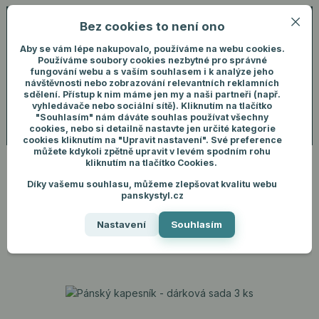
Bez cookies to není ono
0
ks
+420 731 292 460
CZK
0 Kč
(Po-Pá, 8-16 hod.)
Aby se vám lépe nakupovalo, používáme na webu cookies.
Používáme soubory cookies nezbytné pro správné
fungování webu a s vaším souhlasem i k analýze jeho
Menu
Přihlášení
návštěvnosti nebo zobrazování relevantních reklamních
sdělení. Přístup k nim máme jen my a naši partneři (např.
vyhledávače nebo sociální sítě). Kliknutím na tlačítko
"Souhlasím" nám dáváte souhlas používat všechny
Hledat
cookies, nebo si detailně nastavte jen určité kategorie
cookies kliknutím na "Upravit nastavení". Své preference
můžete kdykoli zpětně upravit v levém spodním rohu
kliknutím na tlačítko Cookies.
Díky vašemu souhlasu, můžeme zlepšovat kvalitu webu
Úvod
Dárky pro muže
Pánský kapesník - dárková sada 3 ks
panskystyl.cz
Pánský kapesník - dárková
Nastavení
Souhlasím
sada 3 ks