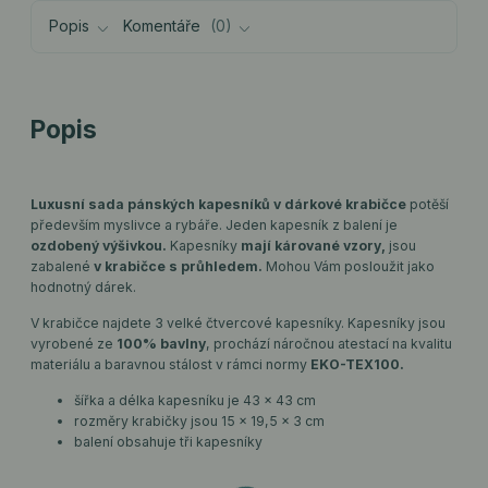
Popis
Komentáře
0
Popis
Luxusní sada pánských kapesníků v dárkové krabičce
potěší
především myslivce a rybáře. Jeden kapesník z balení je
ozdobený výšivkou.
Kapesníky
mají kárované vzory,
jsou
zabalené
v krabičce s průhledem.
Mohou Vám posloužit jako
hodnotný dárek.
V krabičce najdete 3 velké čtvercové kapesníky. Kapesníky jsou
vyrobené ze
100% bavlny
, prochází náročnou atestací na kvalitu
materiálu a baravnou stálost v rámci normy
EKO-TEX100.
šířka a délka kapesníku je 43 x 43 cm
rozměry krabičky jsou 15 x 19,5 x 3 cm
balení obsahuje tři kapesníky