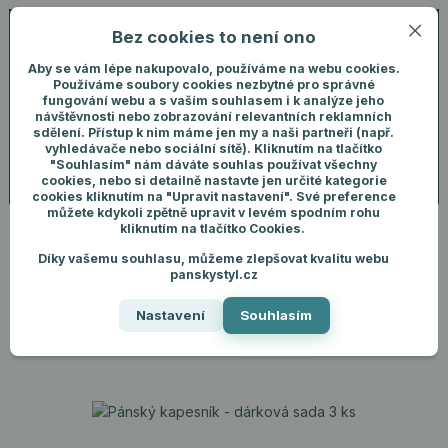
Bez cookies to není ono
0
ks
+420 731 292 460
CZK
0 Kč
(Po-Pá, 8-16 hod.)
Aby se vám lépe nakupovalo, používáme na webu cookies.
Používáme soubory cookies nezbytné pro správné
fungování webu a s vaším souhlasem i k analýze jeho
Menu
Přihlášení
návštěvnosti nebo zobrazování relevantních reklamních
sdělení. Přístup k nim máme jen my a naši partneři (např.
vyhledávače nebo sociální sítě). Kliknutím na tlačítko
"Souhlasím" nám dáváte souhlas používat všechny
Hledat
cookies, nebo si detailně nastavte jen určité kategorie
cookies kliknutím na "Upravit nastavení". Své preference
můžete kdykoli zpětně upravit v levém spodním rohu
kliknutím na tlačítko Cookies.
Díky vašemu souhlasu, můžeme zlepšovat kvalitu webu
Úvod
Dárky pro muže
Pánský kapesník - dárková sada 3 ks
panskystyl.cz
Pánský kapesník - dárková
Nastavení
Souhlasím
sada 3 ks