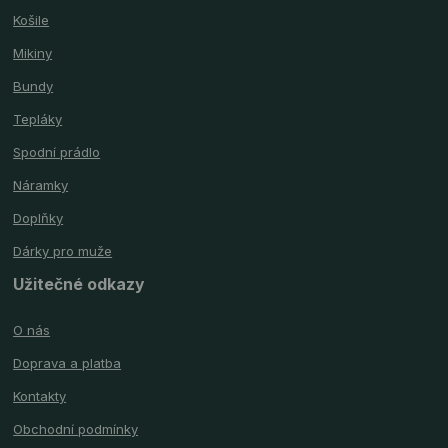
Košile
Mikiny
Bundy
Tepláky
Spodní prádlo
Náramky
Doplňky
Dárky pro muže
Užitečné odkazy
O nás
Doprava a platba
Kontakty
Obchodní podmínky