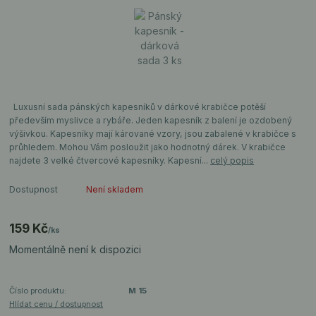
Luxusní sada pánských kapesníků v dárkové krabičce potěší
především myslivce a rybáře. Jeden kapesník z balení je ozdobený
výšivkou. Kapesníky mají kárované vzory, jsou zabalené v krabičce s
průhledem. Mohou Vám posloužit jako hodnotný dárek. V krabičce
najdete 3 velké čtvercové kapesníky. Kapesní...
celý popis
Dostupnost
Není skladem
159 Kč
/
ks
Momentálně není k dispozici
Číslo produktu:
M 15
Hlídat cenu / dostupnost