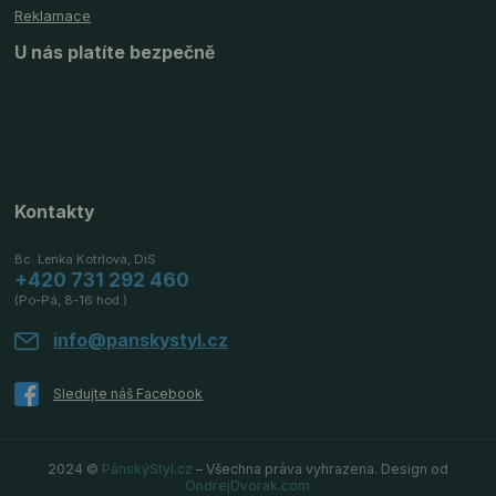
Reklamace
U nás platíte bezpečně
Kontakty
Bc. Lenka Kotrlová, DiS
+420 731 292 460
(Po-Pá, 8-16 hod.)
info@panskystyl.cz
2024 ©
PánskýStyl.cz
– Všechna práva vyhrazena. Design od
OndrejDvorak.com