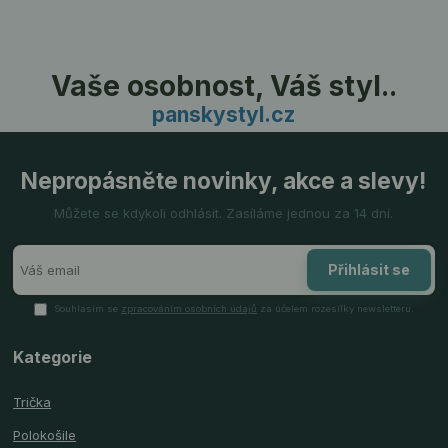
Vaše osobnost, Váš styl..
panskystyl.cz
Nepropásněte novinky, akce a slevy!
Můžete se kdykoli odhlásit. Zasíláme jednou za 14 dní.
Přihlásit se
Souhlasím se
zpracováním osobních údajů
za účelem rozesílky newsletteru.
Kategorie
Trička
Polokošile