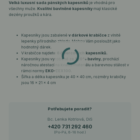
Velká luxusní sada pánských kapesníků
je vhodná pro
všechny muže.
Kvalitní bavlněné kapesníky
mají klasické
dezény proužků a kára.
Kapesníky jsou zabalené
v dárkové krabičce
z vlnité
lepenky přírodního zhledu. Mohou Vám posloužit jako
hodnotný dárek.
V krabičce najdete
6 čtvercových kapesníků.
Kapesníky jsou vyrobené ze
100% bavlny
, prochází
náročnou atestací na kvalitu materiálu a barevnou stálost v
rámci normy
EKO-TEX100.
Šířka a délka kapesníku je 40 x 40 cm, rozměry krabičky
jsou 16 x 21 x 4 cm
Potřebujete poradit?
Bc. Lenka Kotrlová, DiS
+420 731 292 460
(Po-Pá, 8-16 hod.)