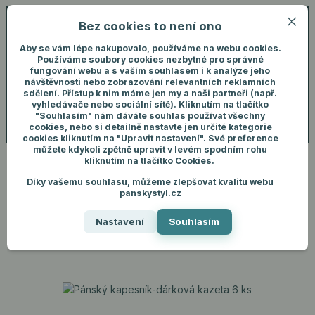
Bez cookies to není ono
0
ks
+420 731 292 460
CZK
0 Kč
(Po-Pá, 8-16 hod.)
Aby se vám lépe nakupovalo, používáme na webu cookies.
Používáme soubory cookies nezbytné pro správné
fungování webu a s vaším souhlasem i k analýze jeho
Menu
Přihlášení
návštěvnosti nebo zobrazování relevantních reklamních
sdělení. Přístup k nim máme jen my a naši partneři (např.
vyhledávače nebo sociální sítě). Kliknutím na tlačítko
"Souhlasím" nám dáváte souhlas používat všechny
Hledat
cookies, nebo si detailně nastavte jen určité kategorie
cookies kliknutím na "Upravit nastavení". Své preference
můžete kdykoli zpětně upravit v levém spodním rohu
kliknutím na tlačítko Cookies.
Díky vašemu souhlasu, můžeme zlepšovat kvalitu webu
Úvod
Dárky pro muže
Pánský kapesník-dárková kazeta 6 ks
panskystyl.cz
Pánský kapesník-dárková
Nastavení
Souhlasím
kazeta 6 ks