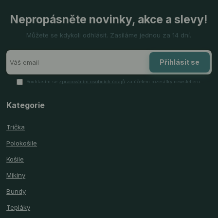
Nepropásněte novinky, akce a slevy!
Můžete se kdykoli odhlásit. Zasíláme jednou za 14 dní.
Přihlásit se
Souhlasím se
zpracováním osobních údajů
za účelem rozesílky newsletteru.
Kategorie
Trička
Polokošile
Košile
Mikiny
Bundy
Tepláky