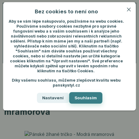
Bez cookies to není ono
0
ks
+420 731 292 460
CZK
0 Kč
(Po-Pá, 8-16 hod.)
Aby se vám lépe nakupovalo, používáme na webu cookies.
Používáme soubory cookies nezbytné pro správné
fungování webu a s vaším souhlasem i k analýze jeho
Menu
Přihlášení
návštěvnosti nebo zobrazování relevantních reklamních
sdělení. Přístup k nim máme jen my a naši partneři (např.
vyhledávače nebo sociální sítě). Kliknutím na tlačítko
"Souhlasím" nám dáváte souhlas používat všechny
Hledat
cookies, nebo si detailně nastavte jen určité kategorie
cookies kliknutím na "Upravit nastavení". Své preference
můžete kdykoli zpětně upravit v levém spodním rohu
kliknutím na tlačítko Cookies.
Díky vašemu souhlasu, můžeme zlepšovat kvalitu webu
Úvod
Pánské oblečení
Trička
Pánské žíhané tričko - Modrá
panskystyl.cz
mramorová
Nastavení
Souhlasím
Pánské žíhané tričko - Modrá
mramorová