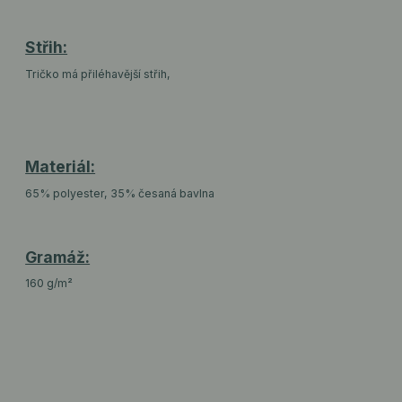
Střih:
Tričko má přiléhavější střih,
Materiál:
65% polyester, 35% česaná bavlna
Gramáž:
160 g/m²