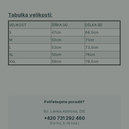
Tabulka velikostí:
VELIKOST
ŠÍŘKA (A)
DÉLKA (B)
S
47cm
68,5cm
M
50cm
71cm
L
53cm
73,5cm
XL
56cm
76cm
XXL
59cm
78,5cm
Potřebujete poradit?
Bc. Lenka Kotrlová, DiS
+420 731 292 460
(Po-Pá, 8-16 hod.)