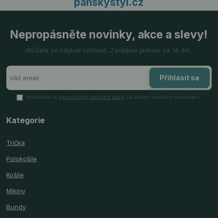
panskystyl.cz
Nepropásněte novinky, akce a slevy!
Můžete se kdykoli odhlásit. Zasíláme jednou za 14 dní.
Přihlásit se
Souhlasím se
zpracováním osobních údajů
za účelem rozesílky newsletteru.
Kategorie
Trička
Polokošile
Košile
Mikiny
Bundy