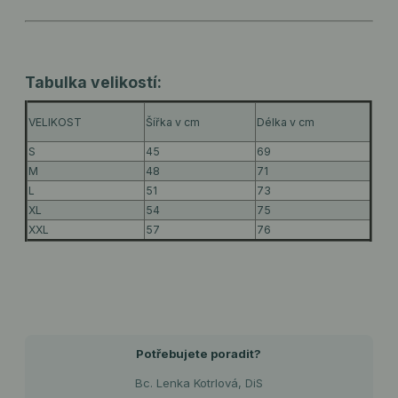
Tabulka velikostí:
VELIKOST
Šířka v cm
Délka v cm
S
45
69
M
48
71
L
51
73
XL
54
75
XXL
57
76
Potřebujete poradit?
Bc. Lenka Kotrlová, DiS