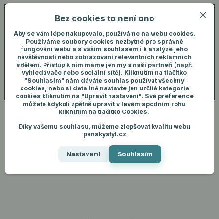
Bez cookies to není ono
0
ks
+420 731 292 460
CZK
0 Kč
(Po-Pá, 8-16 hod.)
Aby se vám lépe nakupovalo, používáme na webu cookies.
Používáme soubory cookies nezbytné pro správné
fungování webu a s vaším souhlasem i k analýze jeho
Menu
Přihlášení
návštěvnosti nebo zobrazování relevantních reklamních
sdělení. Přístup k nim máme jen my a naši partneři (např.
vyhledávače nebo sociální sítě). Kliknutím na tlačítko
"Souhlasím" nám dáváte souhlas používat všechny
Hledat
cookies, nebo si detailně nastavte jen určité kategorie
cookies kliknutím na "Upravit nastavení". Své preference
můžete kdykoli zpětně upravit v levém spodním rohu
kliknutím na tlačítko Cookies.
Díky vašemu souhlasu, můžeme zlepšovat kvalitu webu
Úvod
Pánské oblečení
Trička
Pánské triko slim fit - modrá
panskystyl.cz
Pánské triko slim fit - modrá
Nastavení
Souhlasím