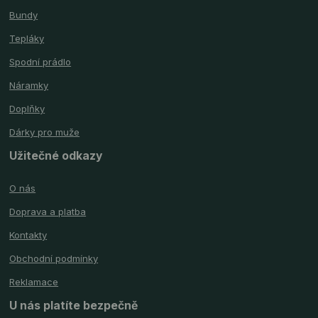
Bundy
Tepláky
Spodní prádlo
Náramky
Doplňky
Dárky pro muže
Užitečné odkazy
O nás
Doprava a platba
Kontakty
Obchodní podmínky
Reklamace
U nás platíte bezpečně