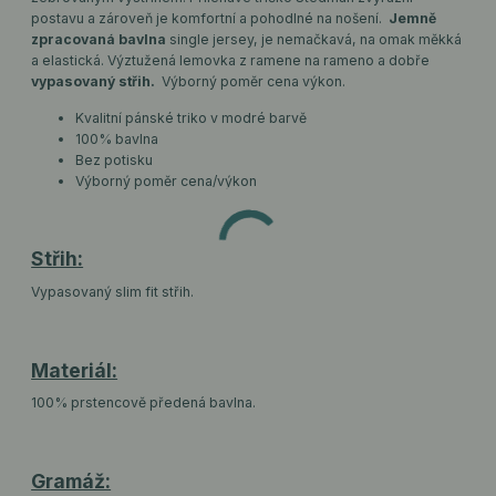
postavu a zároveň je komfortní a pohodlné na nošení.
Jemně
zpracovaná bavlna
single jersey, je nemačkavá, na omak měkká
a elastická. Výztužená lemovka z ramene na rameno a dobře
vypasovaný střih.
Výborný poměr cena výkon.
Kvalitní pánské triko v modré barvě
100% bavlna
Bez potisku
Výborný poměr cena/výkon
Střih:
Vypasovaný slim fit střih.
Materiál:
100% prstencově předená bavlna.
Gramáž: