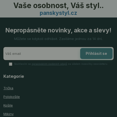
Vaše osobnost, Váš styl..
panskystyl.cz
Nepropásněte novinky, akce a slevy!
Můžete se kdykoli odhlásit. Zasíláme jednou za 14 dní.
Přihlásit se
Souhlasím se
zpracováním osobních údajů
za účelem rozesílky newsletteru.
Kategorie
Trička
Polokošile
Košile
Mikiny