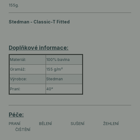
155g.
Stedman - Classic-T Fitted
Doplňkové informace:
Materiál:
100% bavlna
Gramáž:
155 g/m²
Výrobce:
Stedman
Praní:
40°
Péče:
PRANÍ
BĚLENÍ
SUŠENÍ
ŽEHLENÍ
ČIŠTĚNÍ