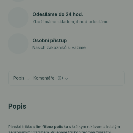
Odesíláme do 24 hod.
Zboží máme skladem, ihned odesíláme
Osobní přístup
Našich zákazníků si vážíme
Popis
Komentáře
0
Popis
Pánské tričko
slim fit
bez potisku
s krátkým rukávem a kulatým
žebrovaným výstřihem. Přiléhavé tričko Stedman zvýrazní