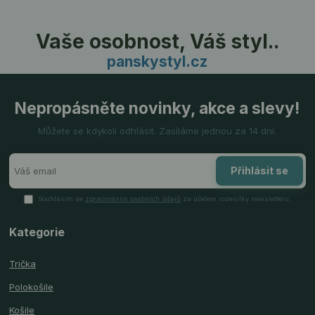
Vaše osobnost, Váš styl..
panskystyl.cz
Nepropásněte novinky, akce a slevy!
Můžete se kdykoli odhlásit. Zasíláme jednou za 14 dní.
Přihlásit se
Souhlasím se
zpracováním osobních údajů
za účelem rozesílky newsletteru.
Kategorie
Trička
Polokošile
Košile