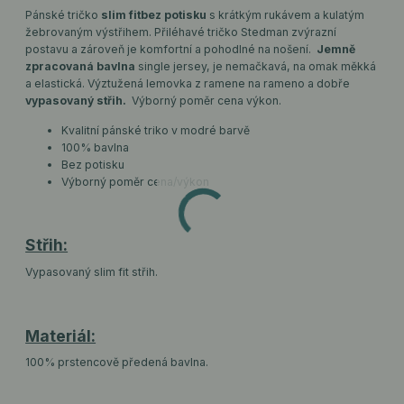
Pánské tričko
slim fit
bez potisku
s krátkým rukávem a kulatým
žebrovaným výstřihem. Přiléhavé tričko Stedman zvýrazní
postavu a zároveň je komfortní a pohodlné na nošení.
Jemně
zpracovaná bavlna
single jersey, je nemačkavá, na omak měkká
a elastická. Výztužená lemovka z ramene na rameno a dobře
vypasovaný střih.
Výborný poměr cena výkon.
Kvalitní pánské triko v modré barvě
100% bavlna
Bez potisku
Výborný poměr cena/výkon
Střih:
Vypasovaný slim fit střih.
Materiál:
100% prstencově předená bavlna.