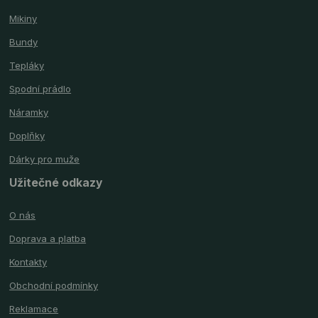
Mikiny
Bundy
Tepláky
Spodní prádlo
Náramky
Doplňky
Dárky pro muže
Užitečné odkazy
O nás
Doprava a platba
Kontakty
Obchodní podmínky
Reklamace