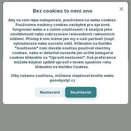
Bez cookies to není ono
0
ks
+420 731 292 460
CZK
0 Kč
(Po-Pá, 8-16 hod.)
Aby se vám lépe nakupovalo, používáme na webu cookies.
Používáme soubory cookies nezbytné pro správné
fungování webu a s vaším souhlasem i k analýze jeho
Menu
Přihlášení
návštěvnosti nebo zobrazování relevantních reklamních
sdělení. Přístup k nim máme jen my a naši partneři (např.
vyhledávače nebo sociální sítě). Kliknutím na tlačítko
"Souhlasím" nám dáváte souhlas používat všechny
Hledat
cookies, nebo si detailně nastavte jen určité kategorie
cookies kliknutím na "Upravit nastavení". Své preference
můžete kdykoli zpětně upravit v levém spodním rohu
kliknutím na tlačítko Cookies.
Díky vašemu souhlasu, můžeme zlepšovat kvalitu webu
Úvod
Pánské oblečení
Trička
Pánské triko Slim Fit - Modrá
panskystyl.cz
Pánské triko Slim Fit - Modrá
Nastavení
Souhlasím