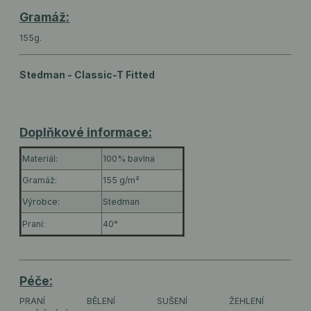
Gramáž:
155g.
Stedman - Classic-T Fitted
Doplňkové informace:
Materiál:
100% bavlna
Gramáž:
155 g/m²
Výrobce:
Stedman
Praní:
40°
Péče:
PRANÍ
BĚLENÍ
SUŠENÍ
ŽEHLENÍ