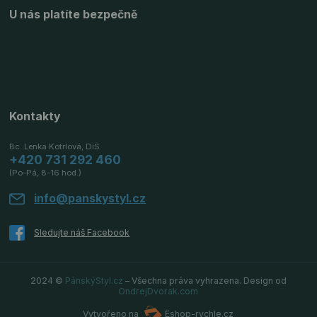
U nás platíte bezpečně
Kontakty
Bc. Lenka Kotrlová, DiS
+420 731 292 460
(Po-Pá, 8-16 hod.)
info@panskystyl.cz
2024 ©
PánskýStyl.cz
– Všechna práva vyhrazena. Design od
OndrejDvorak.com
Vytvořeno na
Eshop-rychle.cz