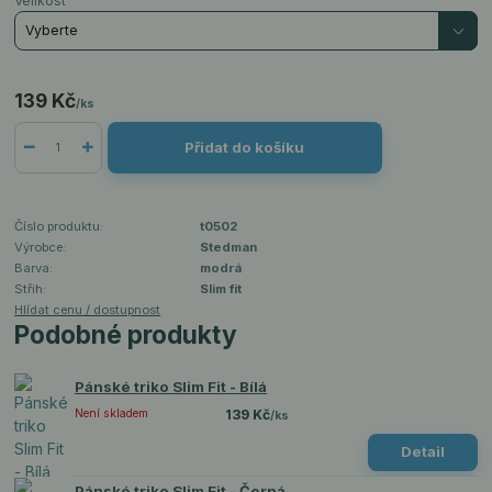
Velikost
139 Kč
/
ks
Přidat do košíku
Číslo produktu:
t0502
Výrobce:
Stedman
Barva:
modrá
Střih:
Slim fit
Hlídat cenu / dostupnost
Podobné produkty
Pánské triko Slim Fit - Bílá
Není skladem
139 Kč
/
ks
Detail
Pánské triko Slim Fit - Černá