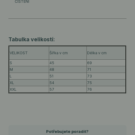
ČIŠTĚNÍ
Tabulka velikostí:
VELIKOST
Šířka v cm
Délka v cm
S
45
69
M
48
71
L
51
73
XL
54
75
XXL
57
76
Potřebujete poradit?